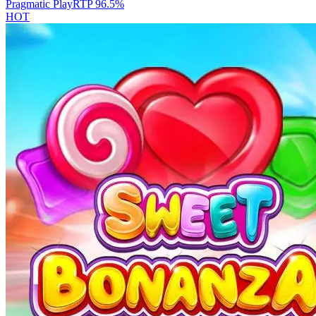
Pragmatic Play
RTP
96.5
%
HOT