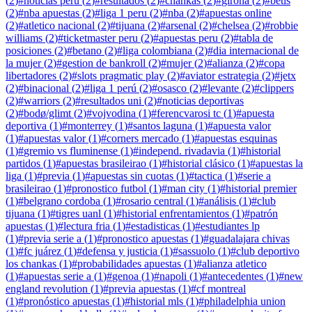
(
2
)
#
noticias perú
(
2
)
#
resultados
(
2
)
#
chankas
(
2
)
#
girona
(
2
)
#
betis
(
2
)
#
nba apuestas
(
2
)
#
liga 1 peru
(
2
)
#
nba
(
2
)
#
apuestas online
(
2
)
#
atletico nacional
(
2
)
#
tijuana
(
2
)
#
arsenal
(
2
)
#
chelsea
(
2
)
#
robbie
williams
(
2
)
#
ticketmaster peru
(
2
)
#
apuestas peru
(
2
)
#
tabla de
posiciones
(
2
)
#
betano
(
2
)
#
liga colombiana
(
2
)
#
dia internacional de
la mujer
(
2
)
#
gestion de bankroll
(
2
)
#
mujer
(
2
)
#
alianza
(
2
)
#
copa
libertadores
(
2
)
#
slots pragmatic play
(
2
)
#
aviator estrategia
(
2
)
#
jetx
(
2
)
#
binacional
(
2
)
#
liga 1 perú
(
2
)
#
osasco
(
2
)
#
levante
(
2
)
#
clippers
(
2
)
#
warriors
(
2
)
#
resultados uni
(
2
)
#
noticias deportivas
(
2
)
#
bodø/glimt
(
2
)
#
vojvodina
(
1
)
#
ferencvarosi tc
(
1
)
#
apuesta
deportiva
(
1
)
#
monterrey
(
1
)
#
santos laguna
(
1
)
#
apuesta valor
(
1
)
#
apuestas valor
(
1
)
#
corners mercado
(
1
)
#
apuestas esquinas
(
1
)
#
gremio vs fluminense
(
1
)
#
independ. rivadavia
(
1
)
#
historial
partidos
(
1
)
#
apuestas brasileirao
(
1
)
#
historial clásico
(
1
)
#
apuestas la
liga
(
1
)
#
previa
(
1
)
#
apuestas sin cuotas
(
1
)
#
tactica
(
1
)
#
serie a
brasileirao
(
1
)
#
pronostico futbol
(
1
)
#
man city
(
1
)
#
historial premier
(
1
)
#
belgrano cordoba
(
1
)
#
rosario central
(
1
)
#
análisis
(
1
)
#
club
tijuana
(
1
)
#
tigres uanl
(
1
)
#
historial enfrentamientos
(
1
)
#
patrón
apuestas
(
1
)
#
lectura fria
(
1
)
#
estadisticas
(
1
)
#
estudiantes lp
(
1
)
#
previa serie a
(
1
)
#
pronostico apuestas
(
1
)
#
guadalajara chivas
(
1
)
#
fc juárez
(
1
)
#
defensa y justicia
(
1
)
#
sassuolo
(
1
)
#
club deportivo
los chankas
(
1
)
#
probabilidades apuestas
(
1
)
#
alianza atletico
(
1
)
#
apuestas serie a
(
1
)
#
genoa
(
1
)
#
napoli
(
1
)
#
antecedentes
(
1
)
#
new
england revolution
(
1
)
#
previa apuestas
(
1
)
#
cf montreal
(
1
)
#
pronóstico apuestas
(
1
)
#
historial mls
(
1
)
#
philadelphia union