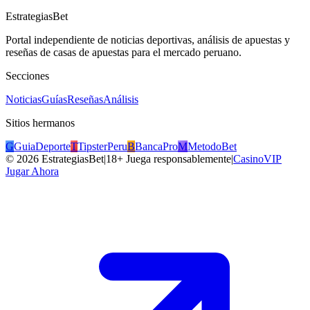
EstrategiasBet
Portal independiente de noticias deportivas, análisis de apuestas y
reseñas de casas de apuestas para el mercado peruano.
Secciones
Noticias
Guías
Reseñas
Análisis
Sitios hermanos
G
GuiaDeporte
T
TipsterPeru
B
BancaPro
M
MetodoBet
©
2026
EstrategiasBet
|
18+ Juega responsablemente
|
CasinoVIP
Jugar Ahora