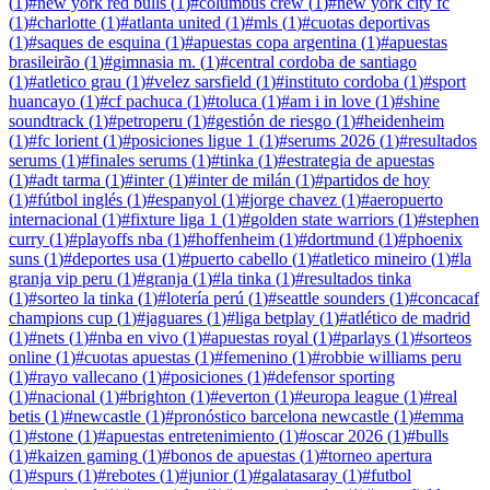
(
1
)
#
new york red bulls
(
1
)
#
columbus crew
(
1
)
#
new york city fc
(
1
)
#
charlotte
(
1
)
#
atlanta united
(
1
)
#
mls
(
1
)
#
cuotas deportivas
(
1
)
#
saques de esquina
(
1
)
#
apuestas copa argentina
(
1
)
#
apuestas
brasileirão
(
1
)
#
gimnasia m.
(
1
)
#
central cordoba de santiago
(
1
)
#
atletico grau
(
1
)
#
velez sarsfield
(
1
)
#
instituto cordoba
(
1
)
#
sport
huancayo
(
1
)
#
cf pachuca
(
1
)
#
toluca
(
1
)
#
am i in love
(
1
)
#
shine
soundtrack
(
1
)
#
petroperu
(
1
)
#
gestión de riesgo
(
1
)
#
heidenheim
(
1
)
#
fc lorient
(
1
)
#
posiciones ligue 1
(
1
)
#
serums 2026
(
1
)
#
resultados
serums
(
1
)
#
finales serums
(
1
)
#
tinka
(
1
)
#
estrategia de apuestas
(
1
)
#
adt tarma
(
1
)
#
inter
(
1
)
#
inter de milán
(
1
)
#
partidos de hoy
(
1
)
#
fútbol inglés
(
1
)
#
espanyol
(
1
)
#
jorge chavez
(
1
)
#
aeropuerto
internacional
(
1
)
#
fixture liga 1
(
1
)
#
golden state warriors
(
1
)
#
stephen
curry
(
1
)
#
playoffs nba
(
1
)
#
hoffenheim
(
1
)
#
dortmund
(
1
)
#
phoenix
suns
(
1
)
#
deportes usa
(
1
)
#
puerto cabello
(
1
)
#
atletico mineiro
(
1
)
#
la
granja vip peru
(
1
)
#
granja
(
1
)
#
la tinka
(
1
)
#
resultados tinka
(
1
)
#
sorteo la tinka
(
1
)
#
lotería perú
(
1
)
#
seattle sounders
(
1
)
#
concacaf
champions cup
(
1
)
#
jaguares
(
1
)
#
liga betplay
(
1
)
#
atlético de madrid
(
1
)
#
nets
(
1
)
#
nba en vivo
(
1
)
#
apuestas royal
(
1
)
#
parlays
(
1
)
#
sorteos
online
(
1
)
#
cuotas apuestas
(
1
)
#
femenino
(
1
)
#
robbie williams peru
(
1
)
#
rayo vallecano
(
1
)
#
posiciones
(
1
)
#
defensor sporting
(
1
)
#
nacional
(
1
)
#
brighton
(
1
)
#
everton
(
1
)
#
europa league
(
1
)
#
real
betis
(
1
)
#
newcastle
(
1
)
#
pronóstico barcelona newcastle
(
1
)
#
emma
(
1
)
#
stone
(
1
)
#
apuestas entretenimiento
(
1
)
#
oscar 2026
(
1
)
#
bulls
(
1
)
#
kaizen gaming
(
1
)
#
bonos de apuestas
(
1
)
#
torneo apertura
(
1
)
#
spurs
(
1
)
#
rebotes
(
1
)
#
junior
(
1
)
#
galatasaray
(
1
)
#
futbol