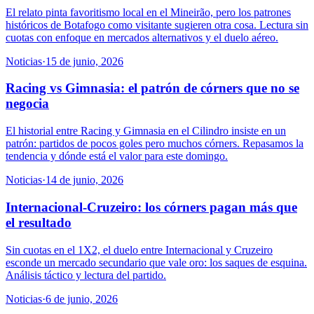
El relato pinta favoritismo local en el Mineirão, pero los patrones
históricos de Botafogo como visitante sugieren otra cosa. Lectura sin
cuotas con enfoque en mercados alternativos y el duelo aéreo.
Noticias
·
15 de junio, 2026
Racing vs Gimnasia: el patrón de córners que no se
negocia
El historial entre Racing y Gimnasia en el Cilindro insiste en un
patrón: partidos de pocos goles pero muchos córners. Repasamos la
tendencia y dónde está el valor para este domingo.
Noticias
·
14 de junio, 2026
Internacional-Cruzeiro: los córners pagan más que
el resultado
Sin cuotas en el 1X2, el duelo entre Internacional y Cruzeiro
esconde un mercado secundario que vale oro: los saques de esquina.
Análisis táctico y lectura del partido.
Noticias
·
6 de junio, 2026