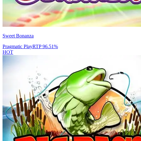
Sweet Bonanza
Pragmatic Play
RTP
96.51
%
HOT