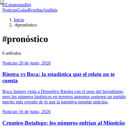
E
EstrategiasBet
Noticias
Guías
Reseñas
Análisis
Inicio
›
#pronóstico
#
pronóstico
6
artículos
Noticias
·
20 de junio, 2026
Riestra vs Boca: la estadística que el relato no te
cuenta
Boca Juniors visita a Deportivo Riestra con el peso del favoritismo,
pero los números históricos en terrenos angostos sugieren un partido
mucho más cerrado de lo que la narrativa popular anticipa.
Noticias
·
16 de junio, 2026
Cruzeiro-Botafogo: los números enfrían al Mineirão