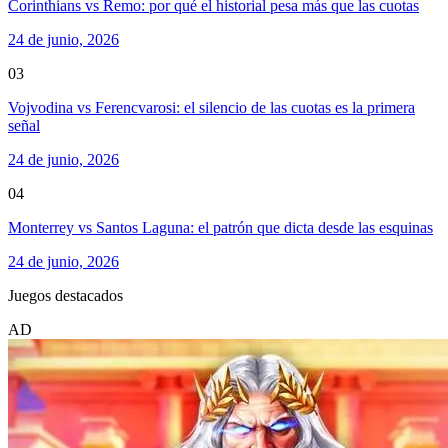
Corinthians vs Remo: por qué el historial pesa más que las cuotas
24 de junio, 2026
03
Vojvodina vs Ferencvarosi: el silencio de las cuotas es la primera
señal
24 de junio, 2026
04
Monterrey vs Santos Laguna: el patrón que dicta desde las esquinas
24 de junio, 2026
Juegos destacados
AD