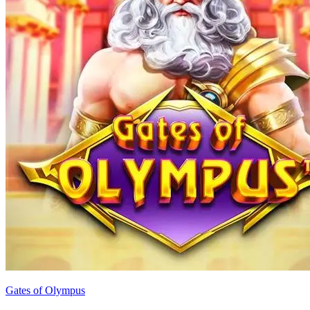
Gates of Olympus