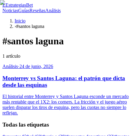
E
EstrategiasBet
Noticias
Guías
Reseñas
Análisis
Inicio
›
#santos laguna
#
santos laguna
1
artículo
Análisis
·
24 de junio, 2026
Monterrey vs Santos Laguna: el patrón que dicta
desde las esquinas
El historial entre Monterrey y Santos Laguna esconde un mercado
más rentable que el 1X2: los corners. La fricción y el juego aéreo
suelen disparar los tiros de esquina, pero las cuotas no siempre lo
reflejan.
Todas las etiquetas