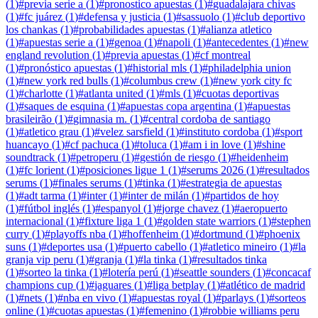
(
1
)
#
previa serie a
(
1
)
#
pronostico apuestas
(
1
)
#
guadalajara chivas
(
1
)
#
fc juárez
(
1
)
#
defensa y justicia
(
1
)
#
sassuolo
(
1
)
#
club deportivo
los chankas
(
1
)
#
probabilidades apuestas
(
1
)
#
alianza atletico
(
1
)
#
apuestas serie a
(
1
)
#
genoa
(
1
)
#
napoli
(
1
)
#
antecedentes
(
1
)
#
new
england revolution
(
1
)
#
previa apuestas
(
1
)
#
cf montreal
(
1
)
#
pronóstico apuestas
(
1
)
#
historial mls
(
1
)
#
philadelphia union
(
1
)
#
new york red bulls
(
1
)
#
columbus crew
(
1
)
#
new york city fc
(
1
)
#
charlotte
(
1
)
#
atlanta united
(
1
)
#
mls
(
1
)
#
cuotas deportivas
(
1
)
#
saques de esquina
(
1
)
#
apuestas copa argentina
(
1
)
#
apuestas
brasileirão
(
1
)
#
gimnasia m.
(
1
)
#
central cordoba de santiago
(
1
)
#
atletico grau
(
1
)
#
velez sarsfield
(
1
)
#
instituto cordoba
(
1
)
#
sport
huancayo
(
1
)
#
cf pachuca
(
1
)
#
toluca
(
1
)
#
am i in love
(
1
)
#
shine
soundtrack
(
1
)
#
petroperu
(
1
)
#
gestión de riesgo
(
1
)
#
heidenheim
(
1
)
#
fc lorient
(
1
)
#
posiciones ligue 1
(
1
)
#
serums 2026
(
1
)
#
resultados
serums
(
1
)
#
finales serums
(
1
)
#
tinka
(
1
)
#
estrategia de apuestas
(
1
)
#
adt tarma
(
1
)
#
inter
(
1
)
#
inter de milán
(
1
)
#
partidos de hoy
(
1
)
#
fútbol inglés
(
1
)
#
espanyol
(
1
)
#
jorge chavez
(
1
)
#
aeropuerto
internacional
(
1
)
#
fixture liga 1
(
1
)
#
golden state warriors
(
1
)
#
stephen
curry
(
1
)
#
playoffs nba
(
1
)
#
hoffenheim
(
1
)
#
dortmund
(
1
)
#
phoenix
suns
(
1
)
#
deportes usa
(
1
)
#
puerto cabello
(
1
)
#
atletico mineiro
(
1
)
#
la
granja vip peru
(
1
)
#
granja
(
1
)
#
la tinka
(
1
)
#
resultados tinka
(
1
)
#
sorteo la tinka
(
1
)
#
lotería perú
(
1
)
#
seattle sounders
(
1
)
#
concacaf
champions cup
(
1
)
#
jaguares
(
1
)
#
liga betplay
(
1
)
#
atlético de madrid
(
1
)
#
nets
(
1
)
#
nba en vivo
(
1
)
#
apuestas royal
(
1
)
#
parlays
(
1
)
#
sorteos
online
(
1
)
#
cuotas apuestas
(
1
)
#
femenino
(
1
)
#
robbie williams peru