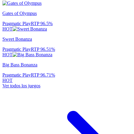
Gates of Olympus
Pragmatic Play
RTP
96.5
%
HOT
Sweet Bonanza
Pragmatic Play
RTP
96.51
%
HOT
Big Bass Bonanza
Pragmatic Play
RTP
96.71
%
HOT
Ver todos los juegos