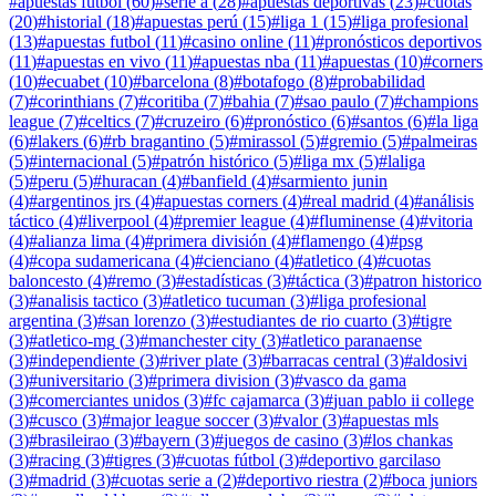
#
apuestas fútbol
(
60
)
#
serie a
(
28
)
#
apuestas deportivas
(
23
)
#
cuotas
(
20
)
#
historial
(
18
)
#
apuestas perú
(
15
)
#
liga 1
(
15
)
#
liga profesional
(
13
)
#
apuestas futbol
(
11
)
#
casino online
(
11
)
#
pronósticos deportivos
(
11
)
#
apuestas en vivo
(
11
)
#
apuestas nba
(
11
)
#
apuestas
(
10
)
#
corners
(
10
)
#
ecuabet
(
10
)
#
barcelona
(
8
)
#
botafogo
(
8
)
#
probabilidad
(
7
)
#
corinthians
(
7
)
#
coritiba
(
7
)
#
bahia
(
7
)
#
sao paulo
(
7
)
#
champions
league
(
7
)
#
celtics
(
7
)
#
cruzeiro
(
6
)
#
pronóstico
(
6
)
#
santos
(
6
)
#
la liga
(
6
)
#
lakers
(
6
)
#
rb bragantino
(
5
)
#
mirassol
(
5
)
#
gremio
(
5
)
#
palmeiras
(
5
)
#
internacional
(
5
)
#
patrón histórico
(
5
)
#
liga mx
(
5
)
#
laliga
(
5
)
#
peru
(
5
)
#
huracan
(
4
)
#
banfield
(
4
)
#
sarmiento junin
(
4
)
#
argentinos jrs
(
4
)
#
apuestas corners
(
4
)
#
real madrid
(
4
)
#
análisis
táctico
(
4
)
#
liverpool
(
4
)
#
premier league
(
4
)
#
fluminense
(
4
)
#
vitoria
(
4
)
#
alianza lima
(
4
)
#
primera división
(
4
)
#
flamengo
(
4
)
#
psg
(
4
)
#
copa sudamericana
(
4
)
#
cienciano
(
4
)
#
atletico
(
4
)
#
cuotas
baloncesto
(
4
)
#
remo
(
3
)
#
estadísticas
(
3
)
#
táctica
(
3
)
#
patron historico
(
3
)
#
analisis tactico
(
3
)
#
atletico tucuman
(
3
)
#
liga profesional
argentina
(
3
)
#
san lorenzo
(
3
)
#
estudiantes de rio cuarto
(
3
)
#
tigre
(
3
)
#
atletico-mg
(
3
)
#
manchester city
(
3
)
#
atletico paranaense
(
3
)
#
independiente
(
3
)
#
river plate
(
3
)
#
barracas central
(
3
)
#
aldosivi
(
3
)
#
universitario
(
3
)
#
primera division
(
3
)
#
vasco da gama
(
3
)
#
comerciantes unidos
(
3
)
#
fc cajamarca
(
3
)
#
juan pablo ii college
(
3
)
#
cusco
(
3
)
#
major league soccer
(
3
)
#
valor
(
3
)
#
apuestas mls
(
3
)
#
brasileirao
(
3
)
#
bayern
(
3
)
#
juegos de casino
(
3
)
#
los chankas
(
3
)
#
racing
(
3
)
#
tigres
(
3
)
#
cuotas fútbol
(
3
)
#
deportivo garcilaso
(
3
)
#
madrid
(
3
)
#
cuotas serie a
(
2
)
#
deportivo riestra
(
2
)
#
boca juniors