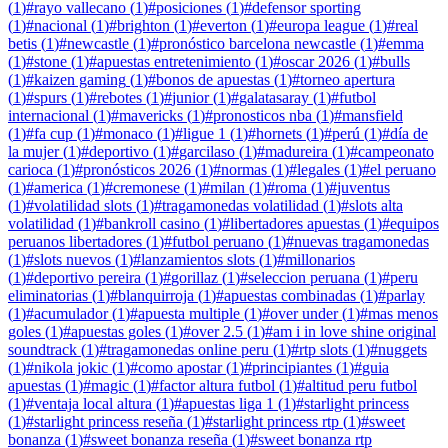
(
1
)
#
rayo vallecano
(
1
)
#
posiciones
(
1
)
#
defensor sporting
(
1
)
#
nacional
(
1
)
#
brighton
(
1
)
#
everton
(
1
)
#
europa league
(
1
)
#
real
betis
(
1
)
#
newcastle
(
1
)
#
pronóstico barcelona newcastle
(
1
)
#
emma
(
1
)
#
stone
(
1
)
#
apuestas entretenimiento
(
1
)
#
oscar 2026
(
1
)
#
bulls
(
1
)
#
kaizen gaming
(
1
)
#
bonos de apuestas
(
1
)
#
torneo apertura
(
1
)
#
spurs
(
1
)
#
rebotes
(
1
)
#
junior
(
1
)
#
galatasaray
(
1
)
#
futbol
internacional
(
1
)
#
mavericks
(
1
)
#
pronosticos nba
(
1
)
#
mansfield
(
1
)
#
fa cup
(
1
)
#
monaco
(
1
)
#
ligue 1
(
1
)
#
hornets
(
1
)
#
perú
(
1
)
#
día de
la mujer
(
1
)
#
deportivo
(
1
)
#
garcilaso
(
1
)
#
madureira
(
1
)
#
campeonato
carioca
(
1
)
#
pronósticos 2026
(
1
)
#
normas
(
1
)
#
legales
(
1
)
#
el peruano
(
1
)
#
america
(
1
)
#
cremonese
(
1
)
#
milan
(
1
)
#
roma
(
1
)
#
juventus
(
1
)
#
volatilidad slots
(
1
)
#
tragamonedas volatilidad
(
1
)
#
slots alta
volatilidad
(
1
)
#
bankroll casino
(
1
)
#
libertadores apuestas
(
1
)
#
equipos
peruanos libertadores
(
1
)
#
futbol peruano
(
1
)
#
nuevas tragamonedas
(
1
)
#
slots nuevos
(
1
)
#
lanzamientos slots
(
1
)
#
millonarios
(
1
)
#
deportivo pereira
(
1
)
#
gorillaz
(
1
)
#
seleccion peruana
(
1
)
#
peru
eliminatorias
(
1
)
#
blanquirroja
(
1
)
#
apuestas combinadas
(
1
)
#
parlay
(
1
)
#
acumulador
(
1
)
#
apuesta multiple
(
1
)
#
over under
(
1
)
#
mas menos
goles
(
1
)
#
apuestas goles
(
1
)
#
over 2.5
(
1
)
#
am i in love shine original
soundtrack
(
1
)
#
tragamonedas online peru
(
1
)
#
rtp slots
(
1
)
#
nuggets
(
1
)
#
nikola jokic
(
1
)
#
como apostar
(
1
)
#
principiantes
(
1
)
#
guia
apuestas
(
1
)
#
magic
(
1
)
#
factor altura futbol
(
1
)
#
altitud peru futbol
(
1
)
#
ventaja local altura
(
1
)
#
apuestas liga 1
(
1
)
#
starlight princess
(
1
)
#
starlight princess reseña
(
1
)
#
starlight princess rtp
(
1
)
#
sweet
bonanza
(
1
)
#
sweet bonanza reseña
(
1
)
#
sweet bonanza rtp