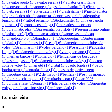
(
1
)
#
aviator juego
(
1
)
#
aviator reseña
(
1
)
#
aviator crash game
(
1
)
#
convocatoria
(
1
)
#
onpe
(
1
)
#
gestión de bankroll
(
1
)
#
jetx juego
(
1
)
#
jetx reseña
(
1
)
#
jetx estrategia
(
1
)
#
crash game
(
1
)
#
juego aviator
(
1
)
#
pronóstico nba
(
1
)
#
apuestas deportivas perú
(
1
)
#
deportivo
binacional
(
1
)
#
fútbol peruano
(
1
)
#
ticketmaster
(
1
)
#
liga española
apuestas
(
1
)
#
pronosticos la liga
(
1
)
#
mercados de corners
(
1
)
#
pragmatic play
(
1
)
#
pragmatic play slots
(
1
)
#
reseña casino online
(
1
)
#
slots perú
(
1
)
#
handicap asiatico
(
1
)
#
apuestas handicap
(
1
)
#
handicap 0.5
(
1
)
#
handicap -1
(
1
)
#
moquegua
(
1
)
#
inter miami
(
1
)
#
lafc
(
1
)
#
lionel messi
(
1
)
#
sesi
(
1
)
#
sudamericano de clubes de
voley
(
1
)
#
san martín
(
1
)
#
vóley peruano
(
1
)
#
osasuna
(
1
)
#
apuestas
laliga
(
1
)
#
sudamericano de voley
(
1
)
#
voley peruano
(
1
)
#
dolar
(
1
)
#
hernán barcos
(
1
)
#
comercio
(
1
)
#
tendencias de búsqueda
(
1
)
#
estrategiasbet
(
1
)
#
sudamericano de clubes voley
(
1
)
#
boston
college voley
(
1
)
#
man utd
(
1
)
#
cristal
(
1
)
#
paulo londra
(
1
)
#
paulo
londra peru
(
1
)
#
entradas lima
(
1
)
#
apuestas deportivas peru
(
1
)
#
sporting cristal
(
1
)
#
2 de mayo
(
1
)
#
benfica
(
1
)
#
psg vs mónaco
(
1
)
#
horarios champions
(
1
)
#
resultados coar
(
1
)
#
coar 2026
(
1
)
#
primera fase
(
1
)
#
unprg
(
1
)
#
liga peruana de voley
(
1
)
#
apuestas
voley peru
(
1
)
#
casino vip
(
1
)
#
real sociedad
(
1
)
Lo más leído
01