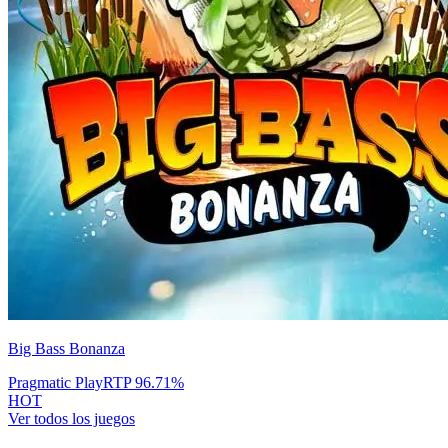
Big Bass Bonanza
Pragmatic Play
RTP
96.71
%
HOT
Ver todos los juegos