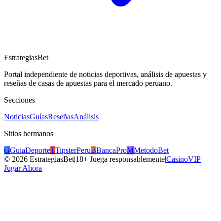
EstrategiasBet
Portal independiente de noticias deportivas, análisis de apuestas y
reseñas de casas de apuestas para el mercado peruano.
Secciones
Noticias
Guías
Reseñas
Análisis
Sitios hermanos
G
GuiaDeporte
T
TipsterPeru
B
BancaPro
M
MetodoBet
©
2026
EstrategiasBet
|
18+ Juega responsablemente
|
CasinoVIP
Jugar Ahora