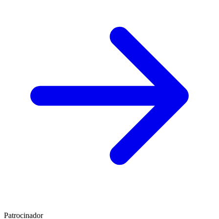
Patrocinador