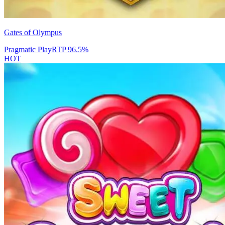
Gates of Olympus
Pragmatic Play
RTP
96.5
%
HOT