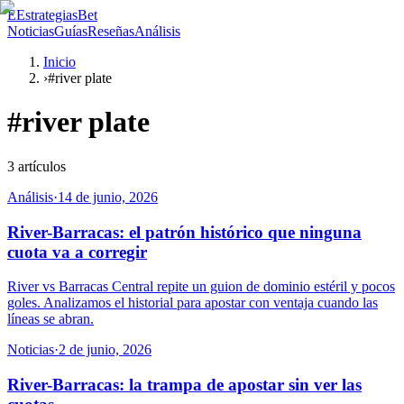
E
EstrategiasBet
Noticias
Guías
Reseñas
Análisis
Inicio
›
#river plate
#
river plate
3
artículos
Análisis
·
14 de junio, 2026
River-Barracas: el patrón histórico que ninguna
cuota va a corregir
River vs Barracas Central repite un guion de dominio estéril y pocos
goles. Analizamos el historial para apostar con ventaja cuando las
líneas se abran.
Noticias
·
2 de junio, 2026
River-Barracas: la trampa de apostar sin ver las