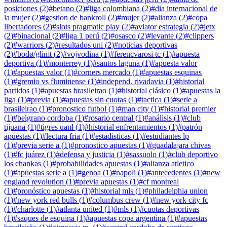
posiciones
(
2
)
#
betano
(
2
)
#
liga colombiana
(
2
)
#
dia internacional de
la mujer
(
2
)
#
gestion de bankroll
(
2
)
#
mujer
(
2
)
#
alianza
(
2
)
#
copa
libertadores
(
2
)
#
slots pragmatic play
(
2
)
#
aviator estrategia
(
2
)
#
jetx
(
2
)
#
binacional
(
2
)
#
liga 1 perú
(
2
)
#
osasco
(
2
)
#
levante
(
2
)
#
clippers
(
2
)
#
warriors
(
2
)
#
resultados uni
(
2
)
#
noticias deportivas
(
2
)
#
bodø/glimt
(
2
)
#
vojvodina
(
1
)
#
ferencvarosi tc
(
1
)
#
apuesta
deportiva
(
1
)
#
monterrey
(
1
)
#
santos laguna
(
1
)
#
apuesta valor
(
1
)
#
apuestas valor
(
1
)
#
corners mercado
(
1
)
#
apuestas esquinas
(
1
)
#
gremio vs fluminense
(
1
)
#
independ. rivadavia
(
1
)
#
historial
partidos
(
1
)
#
apuestas brasileirao
(
1
)
#
historial clásico
(
1
)
#
apuestas la
liga
(
1
)
#
previa
(
1
)
#
apuestas sin cuotas
(
1
)
#
tactica
(
1
)
#
serie a
brasileirao
(
1
)
#
pronostico futbol
(
1
)
#
man city
(
1
)
#
historial premier
(
1
)
#
belgrano cordoba
(
1
)
#
rosario central
(
1
)
#
análisis
(
1
)
#
club
tijuana
(
1
)
#
tigres uanl
(
1
)
#
historial enfrentamientos
(
1
)
#
patrón
apuestas
(
1
)
#
lectura fria
(
1
)
#
estadisticas
(
1
)
#
estudiantes lp
(
1
)
#
previa serie a
(
1
)
#
pronostico apuestas
(
1
)
#
guadalajara chivas
(
1
)
#
fc juárez
(
1
)
#
defensa y justicia
(
1
)
#
sassuolo
(
1
)
#
club deportivo
los chankas
(
1
)
#
probabilidades apuestas
(
1
)
#
alianza atletico
(
1
)
#
apuestas serie a
(
1
)
#
genoa
(
1
)
#
napoli
(
1
)
#
antecedentes
(
1
)
#
new
england revolution
(
1
)
#
previa apuestas
(
1
)
#
cf montreal
(
1
)
#
pronóstico apuestas
(
1
)
#
historial mls
(
1
)
#
philadelphia union
(
1
)
#
new york red bulls
(
1
)
#
columbus crew
(
1
)
#
new york city fc
(
1
)
#
charlotte
(
1
)
#
atlanta united
(
1
)
#
mls
(
1
)
#
cuotas deportivas
(
1
)
#
saques de esquina
(
1
)
#
apuestas copa argentina
(
1
)
#
apuestas