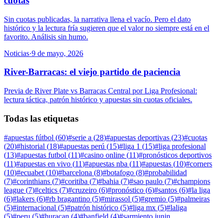
cuotas
Sin cuotas publicadas, la narrativa llena el vacío. Pero el dato
histórico y la lectura fría sugieren que el valor no siempre está en el
favorito. Análisis sin humo.
Noticias
·
9 de mayo, 2026
River-Barracas: el viejo partido de paciencia
Previa de River Plate vs Barracas Central por Liga Profesional:
lectura táctica, patrón histórico y apuestas sin cuotas oficiales.
Todas las etiquetas
#
apuestas fútbol
(
60
)
#
serie a
(
28
)
#
apuestas deportivas
(
23
)
#
cuotas
(
20
)
#
historial
(
18
)
#
apuestas perú
(
15
)
#
liga 1
(
15
)
#
liga profesional
(
13
)
#
apuestas futbol
(
11
)
#
casino online
(
11
)
#
pronósticos deportivos
(
11
)
#
apuestas en vivo
(
11
)
#
apuestas nba
(
11
)
#
apuestas
(
10
)
#
corners
(
10
)
#
ecuabet
(
10
)
#
barcelona
(
8
)
#
botafogo
(
8
)
#
probabilidad
(
7
)
#
corinthians
(
7
)
#
coritiba
(
7
)
#
bahia
(
7
)
#
sao paulo
(
7
)
#
champions
league
(
7
)
#
celtics
(
7
)
#
cruzeiro
(
6
)
#
pronóstico
(
6
)
#
santos
(
6
)
#
la liga
(
6
)
#
lakers
(
6
)
#
rb bragantino
(
5
)
#
mirassol
(
5
)
#
gremio
(
5
)
#
palmeiras
(
5
)
#
internacional
(
5
)
#
patrón histórico
(
5
)
#
liga mx
(
5
)
#
laliga
(
5
)
#
peru
(
5
)
#
huracan
(
4
)
#
banfield
(
4
)
#
sarmiento junin