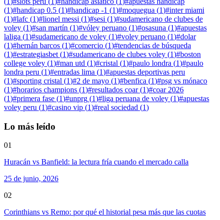
(
1
)
#
slots perú
(
1
)
#
handicap asiatico
(
1
)
#
apuestas handicap
(
1
)
#
handicap 0.5
(
1
)
#
handicap -1
(
1
)
#
moquegua
(
1
)
#
inter miami
(
1
)
#
lafc
(
1
)
#
lionel messi
(
1
)
#
sesi
(
1
)
#
sudamericano de clubes de
voley
(
1
)
#
san martín
(
1
)
#
vóley peruano
(
1
)
#
osasuna
(
1
)
#
apuestas
laliga
(
1
)
#
sudamericano de voley
(
1
)
#
voley peruano
(
1
)
#
dolar
(
1
)
#
hernán barcos
(
1
)
#
comercio
(
1
)
#
tendencias de búsqueda
(
1
)
#
estrategiasbet
(
1
)
#
sudamericano de clubes voley
(
1
)
#
boston
college voley
(
1
)
#
man utd
(
1
)
#
cristal
(
1
)
#
paulo londra
(
1
)
#
paulo
londra peru
(
1
)
#
entradas lima
(
1
)
#
apuestas deportivas peru
(
1
)
#
sporting cristal
(
1
)
#
2 de mayo
(
1
)
#
benfica
(
1
)
#
psg vs mónaco
(
1
)
#
horarios champions
(
1
)
#
resultados coar
(
1
)
#
coar 2026
(
1
)
#
primera fase
(
1
)
#
unprg
(
1
)
#
liga peruana de voley
(
1
)
#
apuestas
voley peru
(
1
)
#
casino vip
(
1
)
#
real sociedad
(
1
)
Lo más leído
01
Huracán vs Banfield: la lectura fría cuando el mercado calla
25 de junio, 2026
02
Corinthians vs Remo: por qué el historial pesa más que las cuotas