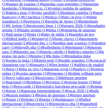
(
1
)
#
saques de esquina
(
1
)
#
apuestas copa argentina
(
1
)
#
apuestas
brasileirão
(
1
)
#
gimnasia m.
(
1
)
#
central cordoba de santiago
(
1
)
#
atletico grau
(
1
)
#
velez sarsfield
(
1
)
#
instituto cordoba
(
1
)
#
sport
huancayo
(
1
)
#
cf pachuca
(
1
)
#
toluca
(
1
)
#
am i in love
(
1
)
#
shine
soundtrack
(
1
)
#
petroperu
(
1
)
#
gestión de riesgo
(
1
)
#
heidenheim
(
1
)
#
fc lorient
(
1
)
#
posiciones ligue 1
(
1
)
#
serums 2026
(
1
)
#
resultados
serums
(
1
)
#
finales serums
(
1
)
#
tinka
(
1
)
#
estrategia de apuestas
(
1
)
#
adt tarma
(
1
)
#
inter
(
1
)
#
inter de milán
(
1
)
#
partidos de hoy
(
1
)
#
fútbol inglés
(
1
)
#
espanyol
(
1
)
#
jorge chavez
(
1
)
#
aeropuerto
internacional
(
1
)
#
fixture liga 1
(
1
)
#
golden state warriors
(
1
)
#
stephen
curry
(
1
)
#
playoffs nba
(
1
)
#
hoffenheim
(
1
)
#
dortmund
(
1
)
#
phoenix
suns
(
1
)
#
deportes usa
(
1
)
#
puerto cabello
(
1
)
#
atletico mineiro
(
1
)
#
la
granja vip peru
(
1
)
#
granja
(
1
)
#
la tinka
(
1
)
#
resultados tinka
(
1
)
#
sorteo la tinka
(
1
)
#
lotería perú
(
1
)
#
seattle sounders
(
1
)
#
concacaf
champions cup
(
1
)
#
jaguares
(
1
)
#
liga betplay
(
1
)
#
atlético de madrid
(
1
)
#
nets
(
1
)
#
nba en vivo
(
1
)
#
apuestas royal
(
1
)
#
parlays
(
1
)
#
sorteos
online
(
1
)
#
cuotas apuestas
(
1
)
#
femenino
(
1
)
#
robbie williams peru
(
1
)
#
rayo vallecano
(
1
)
#
posiciones
(
1
)
#
defensor sporting
(
1
)
#
nacional
(
1
)
#
brighton
(
1
)
#
everton
(
1
)
#
europa league
(
1
)
#
real
betis
(
1
)
#
newcastle
(
1
)
#
pronóstico barcelona newcastle
(
1
)
#
emma
(
1
)
#
stone
(
1
)
#
apuestas entretenimiento
(
1
)
#
oscar 2026
(
1
)
#
bulls
(
1
)
#
kaizen gaming
(
1
)
#
bonos de apuestas
(
1
)
#
torneo apertura
(
1
)
#
spurs
(
1
)
#
rebotes
(
1
)
#
junior
(
1
)
#
galatasaray
(
1
)
#
futbol
internacional
(
1
)
#
mavericks
(
1
)
#
pronosticos nba
(
1
)
#
mansfield