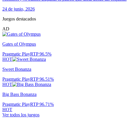
24 de junio, 2026
Juegos destacados
AD
Gates of Olympus
Pragmatic Play
RTP
96.5
%
HOT
Sweet Bonanza
Pragmatic Play
RTP
96.51
%
HOT
Big Bass Bonanza
Pragmatic Play
RTP
96.71
%
HOT
Ver todos los juegos