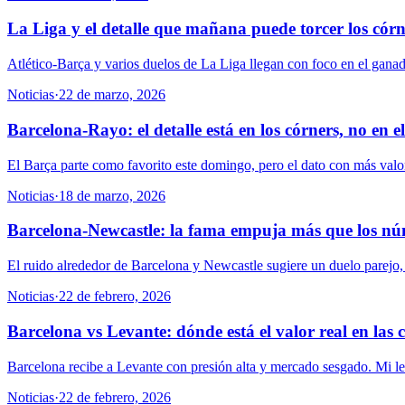
La Liga y el detalle que mañana puede torcer los córn
Atlético-Barça y varios duelos de La Liga llegan con foco en el ganado
Noticias
·
22 de marzo, 2026
Barcelona-Rayo: el detalle está en los córners, no en e
El Barça parte como favorito este domingo, pero el dato con más valor
Noticias
·
18 de marzo, 2026
Barcelona-Newcastle: la fama empuja más que los n
El ruido alrededor de Barcelona y Newcastle sugiere un duelo parejo, pe
Noticias
·
22 de febrero, 2026
Barcelona vs Levante: dónde está el valor real en las 
Barcelona recibe a Levante con presión alta y mercado sesgado. Mi lect
Noticias
·
22 de febrero, 2026