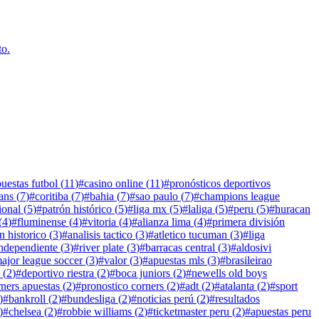
to.
uestas futbol
(
11
)
#
casino online
(
11
)
#
pronósticos deportivos
ians
(
7
)
#
coritiba
(
7
)
#
bahia
(
7
)
#
sao paulo
(
7
)
#
champions league
ional
(
5
)
#
patrón histórico
(
5
)
#
liga mx
(
5
)
#
laliga
(
5
)
#
peru
(
5
)
#
huracan
(
4
)
#
fluminense
(
4
)
#
vitoria
(
4
)
#
alianza lima
(
4
)
#
primera división
n historico
(
3
)
#
analisis tactico
(
3
)
#
atletico tucuman
(
3
)
#
liga
ndependiente
(
3
)
#
river plate
(
3
)
#
barracas central
(
3
)
#
aldosivi
ajor league soccer
(
3
)
#
valor
(
3
)
#
apuestas mls
(
3
)
#
brasileirao
(
2
)
#
deportivo riestra
(
2
)
#
boca juniors
(
2
)
#
newells old boys
rners apuestas
(
2
)
#
pronostico corners
(
2
)
#
adt
(
2
)
#
atalanta
(
2
)
#
sport
)
#
bankroll
(
2
)
#
bundesliga
(
2
)
#
noticias perú
(
2
)
#
resultados
)
#
chelsea
(
2
)
#
robbie williams
(
2
)
#
ticketmaster peru
(
2
)
#
apuestas peru