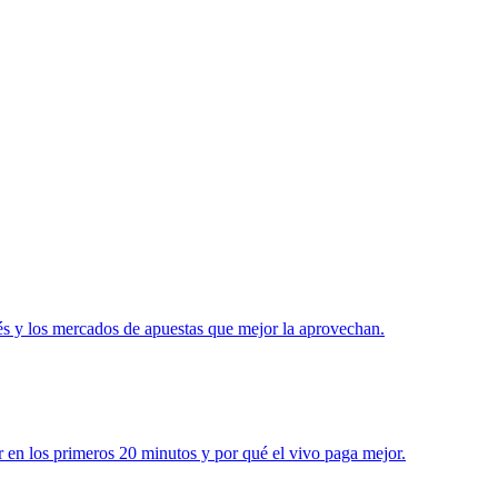
lés y los mercados de apuestas que mejor la aprovechan.
ar en los primeros 20 minutos y por qué el vivo paga mejor.