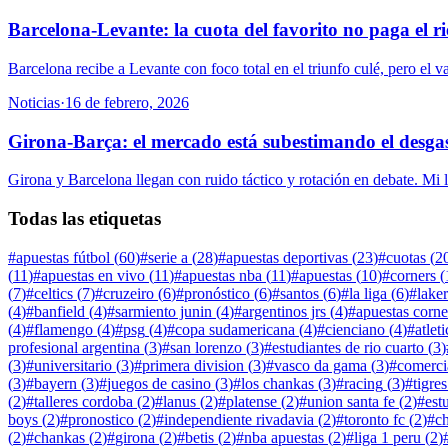
Barcelona-Levante: la cuota del favorito no paga el r
Barcelona recibe a Levante con foco total en el triunfo culé, pero el v
Noticias
·
16 de febrero, 2026
Girona-Barça: el mercado está subestimando el desgas
Girona y Barcelona llegan con ruido táctico y rotación en debate. Mi 
Todas las etiquetas
#
apuestas fútbol
(
60
)
#
serie a
(
28
)
#
apuestas deportivas
(
23
)
#
cuotas
(
2
(
11
)
#
apuestas en vivo
(
11
)
#
apuestas nba
(
11
)
#
apuestas
(
10
)
#
corners
(
(
7
)
#
celtics
(
7
)
#
cruzeiro
(
6
)
#
pronóstico
(
6
)
#
santos
(
6
)
#
la liga
(
6
)
#
laker
(
4
)
#
banfield
(
4
)
#
sarmiento junin
(
4
)
#
argentinos jrs
(
4
)
#
apuestas corne
(
4
)
#
flamengo
(
4
)
#
psg
(
4
)
#
copa sudamericana
(
4
)
#
cienciano
(
4
)
#
atlet
profesional argentina
(
3
)
#
san lorenzo
(
3
)
#
estudiantes de rio cuarto
(
3
)
(
3
)
#
universitario
(
3
)
#
primera division
(
3
)
#
vasco da gama
(
3
)
#
comerci
(
3
)
#
bayern
(
3
)
#
juegos de casino
(
3
)
#
los chankas
(
3
)
#
racing
(
3
)
#
tigres
(
2
)
#
talleres cordoba
(
2
)
#
lanus
(
2
)
#
platense
(
2
)
#
union santa fe
(
2
)
#
est
boys
(
2
)
#
pronostico
(
2
)
#
independiente rivadavia
(
2
)
#
toronto fc
(
2
)
#
ch
(
2
)
#
chankas
(
2
)
#
girona
(
2
)
#
betis
(
2
)
#
nba apuestas
(
2
)
#
liga 1 peru
(
2
)