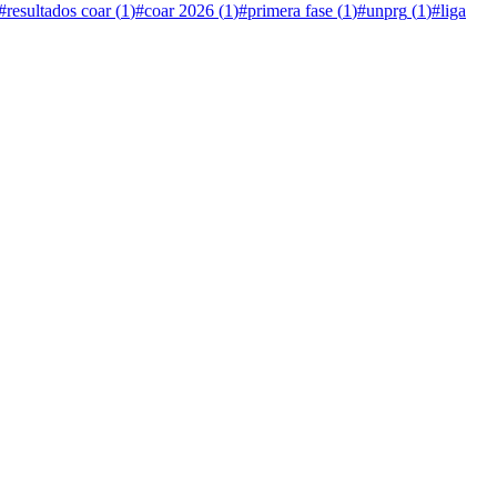
#
resultados coar
(
1
)
#
coar 2026
(
1
)
#
primera fase
(
1
)
#
unprg
(
1
)
#
liga