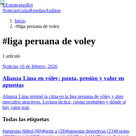
E
EstrategiasBet
Noticias
Guías
Reseñas
Análisis
Inicio
›
#liga peruana de voley
#
liga peruana de voley
1
artículo
Noticias
·
16 de febrero, 2026
Alianza Lima en vóley: punta, presión y valor en
apuestas
Alianza Lima retomó la cima en la liga peruana de vóley y abre
mercados atractivos. Lectura táctica, cuotas probables y dónde sí
hay valor real.
Todas las etiquetas
#
apuestas fútbol
(
60
)
#
serie a
(
28
)
#
apuestas deportivas
(
23
)
#
cuotas