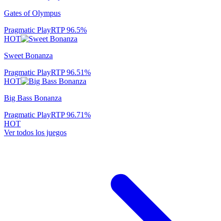
Gates of Olympus
Pragmatic Play
RTP
96.5
%
HOT
Sweet Bonanza
Pragmatic Play
RTP
96.51
%
HOT
Big Bass Bonanza
Pragmatic Play
RTP
96.71
%
HOT
Ver todos los juegos