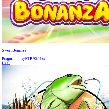
Sweet Bonanza
Pragmatic Play
RTP
96.51
%
HOT