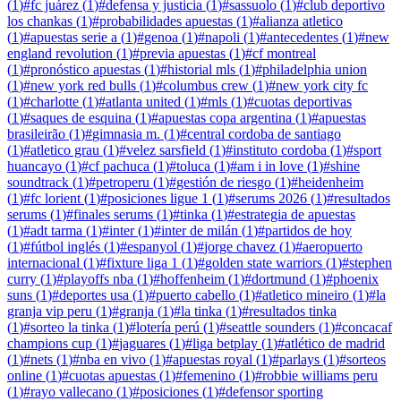
(
1
)
#
fc juárez
(
1
)
#
defensa y justicia
(
1
)
#
sassuolo
(
1
)
#
club deportivo
los chankas
(
1
)
#
probabilidades apuestas
(
1
)
#
alianza atletico
(
1
)
#
apuestas serie a
(
1
)
#
genoa
(
1
)
#
napoli
(
1
)
#
antecedentes
(
1
)
#
new
england revolution
(
1
)
#
previa apuestas
(
1
)
#
cf montreal
(
1
)
#
pronóstico apuestas
(
1
)
#
historial mls
(
1
)
#
philadelphia union
(
1
)
#
new york red bulls
(
1
)
#
columbus crew
(
1
)
#
new york city fc
(
1
)
#
charlotte
(
1
)
#
atlanta united
(
1
)
#
mls
(
1
)
#
cuotas deportivas
(
1
)
#
saques de esquina
(
1
)
#
apuestas copa argentina
(
1
)
#
apuestas
brasileirão
(
1
)
#
gimnasia m.
(
1
)
#
central cordoba de santiago
(
1
)
#
atletico grau
(
1
)
#
velez sarsfield
(
1
)
#
instituto cordoba
(
1
)
#
sport
huancayo
(
1
)
#
cf pachuca
(
1
)
#
toluca
(
1
)
#
am i in love
(
1
)
#
shine
soundtrack
(
1
)
#
petroperu
(
1
)
#
gestión de riesgo
(
1
)
#
heidenheim
(
1
)
#
fc lorient
(
1
)
#
posiciones ligue 1
(
1
)
#
serums 2026
(
1
)
#
resultados
serums
(
1
)
#
finales serums
(
1
)
#
tinka
(
1
)
#
estrategia de apuestas
(
1
)
#
adt tarma
(
1
)
#
inter
(
1
)
#
inter de milán
(
1
)
#
partidos de hoy
(
1
)
#
fútbol inglés
(
1
)
#
espanyol
(
1
)
#
jorge chavez
(
1
)
#
aeropuerto
internacional
(
1
)
#
fixture liga 1
(
1
)
#
golden state warriors
(
1
)
#
stephen
curry
(
1
)
#
playoffs nba
(
1
)
#
hoffenheim
(
1
)
#
dortmund
(
1
)
#
phoenix
suns
(
1
)
#
deportes usa
(
1
)
#
puerto cabello
(
1
)
#
atletico mineiro
(
1
)
#
la
granja vip peru
(
1
)
#
granja
(
1
)
#
la tinka
(
1
)
#
resultados tinka
(
1
)
#
sorteo la tinka
(
1
)
#
lotería perú
(
1
)
#
seattle sounders
(
1
)
#
concacaf
champions cup
(
1
)
#
jaguares
(
1
)
#
liga betplay
(
1
)
#
atlético de madrid
(
1
)
#
nets
(
1
)
#
nba en vivo
(
1
)
#
apuestas royal
(
1
)
#
parlays
(
1
)
#
sorteos
online
(
1
)
#
cuotas apuestas
(
1
)
#
femenino
(
1
)
#
robbie williams peru
(
1
)
#
rayo vallecano
(
1
)
#
posiciones
(
1
)
#
defensor sporting