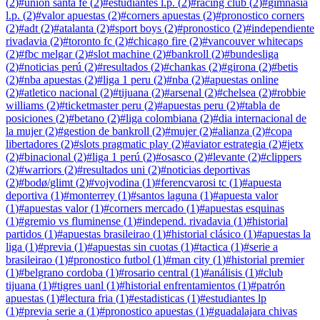
(
2
)
#
union santa fe
(
2
)
#
estudiantes l.p.
(
2
)
#
racing club
(
2
)
#
gimnasia
l.p.
(
2
)
#
valor apuestas
(
2
)
#
corners apuestas
(
2
)
#
pronostico corners
(
2
)
#
adt
(
2
)
#
atalanta
(
2
)
#
sport boys
(
2
)
#
pronostico
(
2
)
#
independiente
rivadavia
(
2
)
#
toronto fc
(
2
)
#
chicago fire
(
2
)
#
vancouver whitecaps
(
2
)
#
fbc melgar
(
2
)
#
slot machine
(
2
)
#
bankroll
(
2
)
#
bundesliga
(
2
)
#
noticias perú
(
2
)
#
resultados
(
2
)
#
chankas
(
2
)
#
girona
(
2
)
#
betis
(
2
)
#
nba apuestas
(
2
)
#
liga 1 peru
(
2
)
#
nba
(
2
)
#
apuestas online
(
2
)
#
atletico nacional
(
2
)
#
tijuana
(
2
)
#
arsenal
(
2
)
#
chelsea
(
2
)
#
robbie
williams
(
2
)
#
ticketmaster peru
(
2
)
#
apuestas peru
(
2
)
#
tabla de
posiciones
(
2
)
#
betano
(
2
)
#
liga colombiana
(
2
)
#
dia internacional de
la mujer
(
2
)
#
gestion de bankroll
(
2
)
#
mujer
(
2
)
#
alianza
(
2
)
#
copa
libertadores
(
2
)
#
slots pragmatic play
(
2
)
#
aviator estrategia
(
2
)
#
jetx
(
2
)
#
binacional
(
2
)
#
liga 1 perú
(
2
)
#
osasco
(
2
)
#
levante
(
2
)
#
clippers
(
2
)
#
warriors
(
2
)
#
resultados uni
(
2
)
#
noticias deportivas
(
2
)
#
bodø/glimt
(
2
)
#
vojvodina
(
1
)
#
ferencvarosi tc
(
1
)
#
apuesta
deportiva
(
1
)
#
monterrey
(
1
)
#
santos laguna
(
1
)
#
apuesta valor
(
1
)
#
apuestas valor
(
1
)
#
corners mercado
(
1
)
#
apuestas esquinas
(
1
)
#
gremio vs fluminense
(
1
)
#
independ. rivadavia
(
1
)
#
historial
partidos
(
1
)
#
apuestas brasileirao
(
1
)
#
historial clásico
(
1
)
#
apuestas la
liga
(
1
)
#
previa
(
1
)
#
apuestas sin cuotas
(
1
)
#
tactica
(
1
)
#
serie a
brasileirao
(
1
)
#
pronostico futbol
(
1
)
#
man city
(
1
)
#
historial premier
(
1
)
#
belgrano cordoba
(
1
)
#
rosario central
(
1
)
#
análisis
(
1
)
#
club
tijuana
(
1
)
#
tigres uanl
(
1
)
#
historial enfrentamientos
(
1
)
#
patrón
apuestas
(
1
)
#
lectura fria
(
1
)
#
estadisticas
(
1
)
#
estudiantes lp
(
1
)
#
previa serie a
(
1
)
#
pronostico apuestas
(
1
)
#
guadalajara chivas