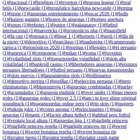
(
1
)
#
nacional
(
1
)
#
brighton
(
1
)
#
everton
(
1
)
#
europa league
(
1
)
#
real
betis
(
1
)
#
newcastle
(
1
)
#
pronóstico barcelona newcastle
(
1
)
#
emma
(
1
)
#
stone
(
1
)
#
apuestas entretenimiento
(
1
)
#
oscar 2026
(
1
)
#
bulls
(
1
)
#
kaizen gaming
(
1
)
#
bonos de apuestas
(
1
)
#
torneo apertura
(
1
)
#
spurs
(
1
)
#
rebotes
(
1
)
#
junior
(
1
)
#
galatasaray
(
1
)
#
futbol
internacional
(
1
)
#
mavericks
(
1
)
#
pronosticos nba
(
1
)
#
mansfield
(
1
)
#
fa cup
(
1
)
#
monaco
(
1
)
#
ligue 1
(
1
)
#
hornets
(
1
)
#
perú
(
1
)
#
día de
la mujer
(
1
)
#
deportivo
(
1
)
#
garcilaso
(
1
)
#
madureira
(
1
)
#
campeonato
carioca
(
1
)
#
pronósticos 2026
(
1
)
#
normas
(
1
)
#
legales
(
1
)
#
el peruano
(
1
)
#
america
(
1
)
#
cremonese
(
1
)
#
milan
(
1
)
#
roma
(
1
)
#
juventus
(
1
)
#
volatilidad slots
(
1
)
#
tragamonedas volatilidad
(
1
)
#
slots alta
volatilidad
(
1
)
#
bankroll casino
(
1
)
#
libertadores apuestas
(
1
)
#
equipos
peruanos libertadores
(
1
)
#
futbol peruano
(
1
)
#
nuevas tragamonedas
(
1
)
#
slots nuevos
(
1
)
#
lanzamientos slots
(
1
)
#
millonarios
(
1
)
#
deportivo pereira
(
1
)
#
gorillaz
(
1
)
#
seleccion peruana
(
1
)
#
peru
eliminatorias
(
1
)
#
blanquirroja
(
1
)
#
apuestas combinadas
(
1
)
#
parlay
(
1
)
#
acumulador
(
1
)
#
apuesta multiple
(
1
)
#
over under
(
1
)
#
mas menos
goles
(
1
)
#
apuestas goles
(
1
)
#
over 2.5
(
1
)
#
am i in love shine original
soundtrack
(
1
)
#
tragamonedas online peru
(
1
)
#
rtp slots
(
1
)
#
nuggets
(
1
)
#
nikola jokic
(
1
)
#
como apostar
(
1
)
#
principiantes
(
1
)
#
guia
apuestas
(
1
)
#
magic
(
1
)
#
factor altura futbol
(
1
)
#
altitud peru futbol
(
1
)
#
ventaja local altura
(
1
)
#
apuestas liga 1
(
1
)
#
starlight princess
(
1
)
#
starlight princess reseña
(
1
)
#
starlight princess rtp
(
1
)
#
sweet
bonanza
(
1
)
#
sweet bonanza reseña
(
1
)
#
sweet bonanza rtp
(
1
)
#
aviator juego
(
1
)
#
aviator reseña
(
1
)
#
aviator crash game