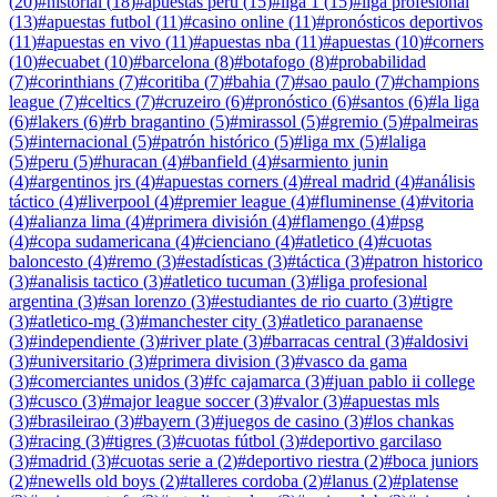
(
20
)
#
historial
(
18
)
#
apuestas perú
(
15
)
#
liga 1
(
15
)
#
liga profesional
(
13
)
#
apuestas futbol
(
11
)
#
casino online
(
11
)
#
pronósticos deportivos
(
11
)
#
apuestas en vivo
(
11
)
#
apuestas nba
(
11
)
#
apuestas
(
10
)
#
corners
(
10
)
#
ecuabet
(
10
)
#
barcelona
(
8
)
#
botafogo
(
8
)
#
probabilidad
(
7
)
#
corinthians
(
7
)
#
coritiba
(
7
)
#
bahia
(
7
)
#
sao paulo
(
7
)
#
champions
league
(
7
)
#
celtics
(
7
)
#
cruzeiro
(
6
)
#
pronóstico
(
6
)
#
santos
(
6
)
#
la liga
(
6
)
#
lakers
(
6
)
#
rb bragantino
(
5
)
#
mirassol
(
5
)
#
gremio
(
5
)
#
palmeiras
(
5
)
#
internacional
(
5
)
#
patrón histórico
(
5
)
#
liga mx
(
5
)
#
laliga
(
5
)
#
peru
(
5
)
#
huracan
(
4
)
#
banfield
(
4
)
#
sarmiento junin
(
4
)
#
argentinos jrs
(
4
)
#
apuestas corners
(
4
)
#
real madrid
(
4
)
#
análisis
táctico
(
4
)
#
liverpool
(
4
)
#
premier league
(
4
)
#
fluminense
(
4
)
#
vitoria
(
4
)
#
alianza lima
(
4
)
#
primera división
(
4
)
#
flamengo
(
4
)
#
psg
(
4
)
#
copa sudamericana
(
4
)
#
cienciano
(
4
)
#
atletico
(
4
)
#
cuotas
baloncesto
(
4
)
#
remo
(
3
)
#
estadísticas
(
3
)
#
táctica
(
3
)
#
patron historico
(
3
)
#
analisis tactico
(
3
)
#
atletico tucuman
(
3
)
#
liga profesional
argentina
(
3
)
#
san lorenzo
(
3
)
#
estudiantes de rio cuarto
(
3
)
#
tigre
(
3
)
#
atletico-mg
(
3
)
#
manchester city
(
3
)
#
atletico paranaense
(
3
)
#
independiente
(
3
)
#
river plate
(
3
)
#
barracas central
(
3
)
#
aldosivi
(
3
)
#
universitario
(
3
)
#
primera division
(
3
)
#
vasco da gama
(
3
)
#
comerciantes unidos
(
3
)
#
fc cajamarca
(
3
)
#
juan pablo ii college
(
3
)
#
cusco
(
3
)
#
major league soccer
(
3
)
#
valor
(
3
)
#
apuestas mls
(
3
)
#
brasileirao
(
3
)
#
bayern
(
3
)
#
juegos de casino
(
3
)
#
los chankas
(
3
)
#
racing
(
3
)
#
tigres
(
3
)
#
cuotas fútbol
(
3
)
#
deportivo garcilaso
(
3
)
#
madrid
(
3
)
#
cuotas serie a
(
2
)
#
deportivo riestra
(
2
)
#
boca juniors
(
2
)
#
newells old boys
(
2
)
#
talleres cordoba
(
2
)
#
lanus
(
2
)
#
platense