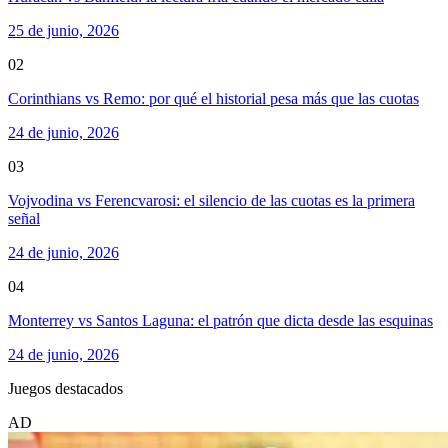
25 de junio, 2026
02
Corinthians vs Remo: por qué el historial pesa más que las cuotas
24 de junio, 2026
03
Vojvodina vs Ferencvarosi: el silencio de las cuotas es la primera
señal
24 de junio, 2026
04
Monterrey vs Santos Laguna: el patrón que dicta desde las esquinas
24 de junio, 2026
Juegos destacados
AD