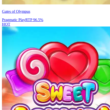
Gates of Olympus
Pragmatic Play
RTP
96.5
%
HOT