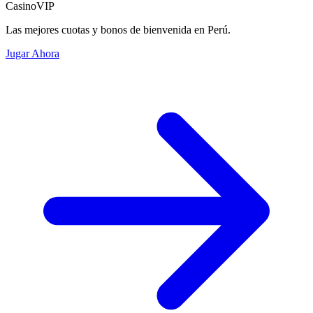
CasinoVIP
Las mejores cuotas y bonos de bienvenida en Perú.
Jugar Ahora