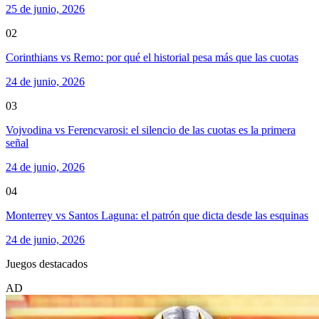
25 de junio, 2026
02
Corinthians vs Remo: por qué el historial pesa más que las cuotas
24 de junio, 2026
03
Vojvodina vs Ferencvarosi: el silencio de las cuotas es la primera
señal
24 de junio, 2026
04
Monterrey vs Santos Laguna: el patrón que dicta desde las esquinas
24 de junio, 2026
Juegos destacados
AD