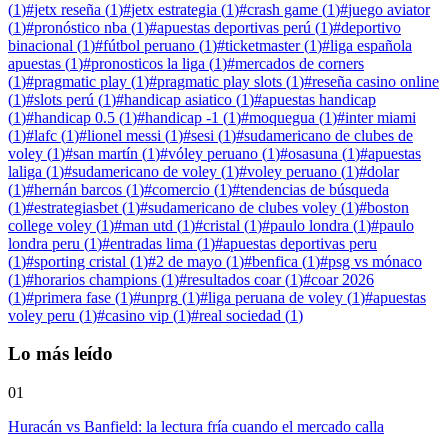
(
1
)
#
jetx reseña
(
1
)
#
jetx estrategia
(
1
)
#
crash game
(
1
)
#
juego aviator
(
1
)
#
pronóstico nba
(
1
)
#
apuestas deportivas perú
(
1
)
#
deportivo
binacional
(
1
)
#
fútbol peruano
(
1
)
#
ticketmaster
(
1
)
#
liga española
apuestas
(
1
)
#
pronosticos la liga
(
1
)
#
mercados de corners
(
1
)
#
pragmatic play
(
1
)
#
pragmatic play slots
(
1
)
#
reseña casino online
(
1
)
#
slots perú
(
1
)
#
handicap asiatico
(
1
)
#
apuestas handicap
(
1
)
#
handicap 0.5
(
1
)
#
handicap -1
(
1
)
#
moquegua
(
1
)
#
inter miami
(
1
)
#
lafc
(
1
)
#
lionel messi
(
1
)
#
sesi
(
1
)
#
sudamericano de clubes de
voley
(
1
)
#
san martín
(
1
)
#
vóley peruano
(
1
)
#
osasuna
(
1
)
#
apuestas
laliga
(
1
)
#
sudamericano de voley
(
1
)
#
voley peruano
(
1
)
#
dolar
(
1
)
#
hernán barcos
(
1
)
#
comercio
(
1
)
#
tendencias de búsqueda
(
1
)
#
estrategiasbet
(
1
)
#
sudamericano de clubes voley
(
1
)
#
boston
college voley
(
1
)
#
man utd
(
1
)
#
cristal
(
1
)
#
paulo londra
(
1
)
#
paulo
londra peru
(
1
)
#
entradas lima
(
1
)
#
apuestas deportivas peru
(
1
)
#
sporting cristal
(
1
)
#
2 de mayo
(
1
)
#
benfica
(
1
)
#
psg vs mónaco
(
1
)
#
horarios champions
(
1
)
#
resultados coar
(
1
)
#
coar 2026
(
1
)
#
primera fase
(
1
)
#
unprg
(
1
)
#
liga peruana de voley
(
1
)
#
apuestas
voley peru
(
1
)
#
casino vip
(
1
)
#
real sociedad
(
1
)
Lo más leído
01
Huracán vs Banfield: la lectura fría cuando el mercado calla