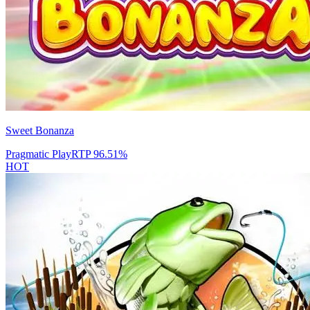
Sweet Bonanza
Pragmatic Play
RTP
96.51
%
HOT