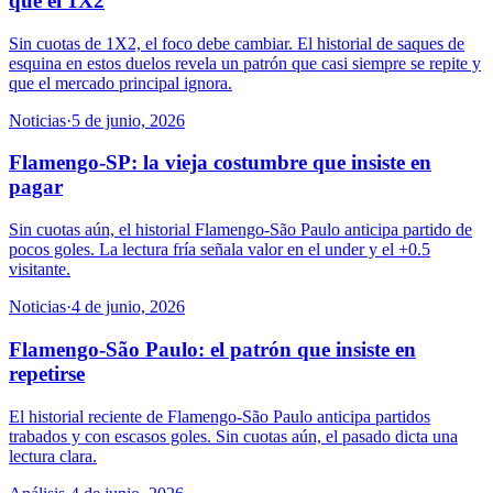
que el 1X2
Sin cuotas de 1X2, el foco debe cambiar. El historial de saques de
esquina en estos duelos revela un patrón que casi siempre se repite y
que el mercado principal ignora.
Noticias
·
5 de junio, 2026
Flamengo-SP: la vieja costumbre que insiste en
pagar
Sin cuotas aún, el historial Flamengo-São Paulo anticipa partido de
pocos goles. La lectura fría señala valor en el under y el +0.5
visitante.
Noticias
·
4 de junio, 2026
Flamengo-São Paulo: el patrón que insiste en
repetirse
El historial reciente de Flamengo-São Paulo anticipa partidos
trabados y con escasos goles. Sin cuotas aún, el pasado dicta una
lectura clara.