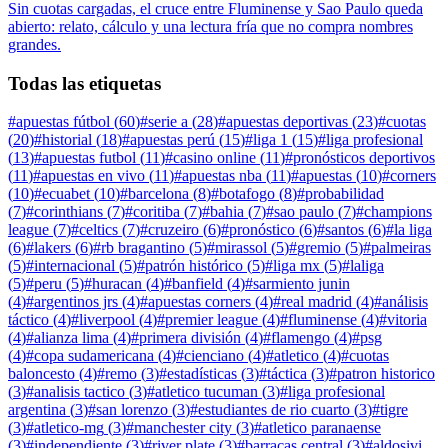
Sin cuotas cargadas, el cruce entre Fluminense y Sao Paulo queda
abierto: relato, cálculo y una lectura fría que no compra nombres
grandes.
Todas las etiquetas
#
apuestas fútbol
(
60
)
#
serie a
(
28
)
#
apuestas deportivas
(
23
)
#
cuotas
(
20
)
#
historial
(
18
)
#
apuestas perú
(
15
)
#
liga 1
(
15
)
#
liga profesional
(
13
)
#
apuestas futbol
(
11
)
#
casino online
(
11
)
#
pronósticos deportivos
(
11
)
#
apuestas en vivo
(
11
)
#
apuestas nba
(
11
)
#
apuestas
(
10
)
#
corners
(
10
)
#
ecuabet
(
10
)
#
barcelona
(
8
)
#
botafogo
(
8
)
#
probabilidad
(
7
)
#
corinthians
(
7
)
#
coritiba
(
7
)
#
bahia
(
7
)
#
sao paulo
(
7
)
#
champions
league
(
7
)
#
celtics
(
7
)
#
cruzeiro
(
6
)
#
pronóstico
(
6
)
#
santos
(
6
)
#
la liga
(
6
)
#
lakers
(
6
)
#
rb bragantino
(
5
)
#
mirassol
(
5
)
#
gremio
(
5
)
#
palmeiras
(
5
)
#
internacional
(
5
)
#
patrón histórico
(
5
)
#
liga mx
(
5
)
#
laliga
(
5
)
#
peru
(
5
)
#
huracan
(
4
)
#
banfield
(
4
)
#
sarmiento junin
(
4
)
#
argentinos jrs
(
4
)
#
apuestas corners
(
4
)
#
real madrid
(
4
)
#
análisis
táctico
(
4
)
#
liverpool
(
4
)
#
premier league
(
4
)
#
fluminense
(
4
)
#
vitoria
(
4
)
#
alianza lima
(
4
)
#
primera división
(
4
)
#
flamengo
(
4
)
#
psg
(
4
)
#
copa sudamericana
(
4
)
#
cienciano
(
4
)
#
atletico
(
4
)
#
cuotas
baloncesto
(
4
)
#
remo
(
3
)
#
estadísticas
(
3
)
#
táctica
(
3
)
#
patron historico
(
3
)
#
analisis tactico
(
3
)
#
atletico tucuman
(
3
)
#
liga profesional
argentina
(
3
)
#
san lorenzo
(
3
)
#
estudiantes de rio cuarto
(
3
)
#
tigre
(
3
)
#
atletico-mg
(
3
)
#
manchester city
(
3
)
#
atletico paranaense
(
3
)
#
independiente
(
3
)
#
river plate
(
3
)
#
barracas central
(
3
)
#
aldosivi