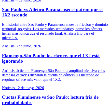
Análisis
·
4 de junio, 2026
Sao Paulo vs Atletico Paranaense: el patrón que el
1X2 esconde
El historial entre Sao Paulo y Paranaense muestra fricción y dominio
territorial, no goles. Los mercados secundarios, como los córners,
tienen más lógica que el resultado final. Análisis frío para el
miércoles.
Análisis
·
3 de junio, 2026
Flamengo-São Paulo: los córners que el 1X2 está
ignorando
Análisis táctico de Flamengo-São Paulo: la amplitud ofensiva y las
defensas cerradas disparan la cuenta de córners. El mercado de
esquinas ofrece más valor que el 1X2.
Noticias
·
12 de mayo, 2026
Cuotas Fluminense vs Sao Paulo: lectura fría de
probabilidades