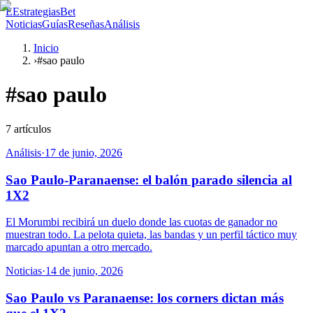
E
EstrategiasBet
Noticias
Guías
Reseñas
Análisis
Inicio
›
#sao paulo
#
sao paulo
7
artículos
Análisis
·
17 de junio, 2026
Sao Paulo-Paranaense: el balón parado silencia al
1X2
El Morumbi recibirá un duelo donde las cuotas de ganador no
muestran todo. La pelota quieta, las bandas y un perfil táctico muy
marcado apuntan a otro mercado.
Noticias
·
14 de junio, 2026
Sao Paulo vs Paranaense: los corners dictan más