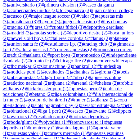
(
3
)
#
universitario
(
3
)
#
primera division
(
3
)
#
vasco da gama
(
3
)
#
comerciantes unidos
(
3
)
#
fc cajamarca
(
3
)
#
juan pablo ii college
(
3
)
#
cusco
(
3
)
#
major league soccer
(
3
)
#
valor
(
3
)
#
apuestas mls
(
3
)
#
brasileirao
(
3
)
#
bayern
(
3
)
#
juegos de casino
(
3
)
#
los chankas
(
3
)
#
racing
(
3
)
#
tigres
(
3
)
#
cuotas fútbol
(
3
)
#
deportivo garcilaso
(
3
)
#
madrid
(
3
)
#
cuotas serie a
(
2
)
#
deportivo riestra
(
2
)
#
boca juniors
(
2
)
#
newells old boys
(
2
)
#
talleres cordoba
(
2
)
#
lanus
(
2
)
#
platense
(
2
)
#
union santa fe
(
2
)
#
estudiantes l.p.
(
2
)
#
racing club
(
2
)
#
gimnasia
l.p.
(
2
)
#
valor apuestas
(
2
)
#
corners apuestas
(
2
)
#
pronostico corners
(
2
)
#
adt
(
2
)
#
atalanta
(
2
)
#
sport boys
(
2
)
#
pronostico
(
2
)
#
independiente
rivadavia
(
2
)
#
toronto fc
(
2
)
#
chicago fire
(
2
)
#
vancouver whitecaps
(
2
)
#
fbc melgar
(
2
)
#
slot machine
(
2
)
#
bankroll
(
2
)
#
bundesliga
(
2
)
#
noticias perú
(
2
)
#
resultados
(
2
)
#
chankas
(
2
)
#
girona
(
2
)
#
betis
(
2
)
#
nba apuestas
(
2
)
#
liga 1 peru
(
2
)
#
nba
(
2
)
#
apuestas online
(
2
)
#
atletico nacional
(
2
)
#
tijuana
(
2
)
#
arsenal
(
2
)
#
chelsea
(
2
)
#
robbie
williams
(
2
)
#
ticketmaster peru
(
2
)
#
apuestas peru
(
2
)
#
tabla de
posiciones
(
2
)
#
betano
(
2
)
#
liga colombiana
(
2
)
#
dia internacional de
la mujer
(
2
)
#
gestion de bankroll
(
2
)
#
mujer
(
2
)
#
alianza
(
2
)
#
copa
libertadores
(
2
)
#
slots pragmatic play
(
2
)
#
aviator estrategia
(
2
)
#
jetx
(
2
)
#
binacional
(
2
)
#
liga 1 perú
(
2
)
#
osasco
(
2
)
#
levante
(
2
)
#
clippers
(
2
)
#
warriors
(
2
)
#
resultados uni
(
2
)
#
noticias deportivas
(
2
)
#
bodø/glimt
(
2
)
#
vojvodina
(
1
)
#
ferencvarosi tc
(
1
)
#
apuesta
deportiva
(
1
)
#
monterrey
(
1
)
#
santos laguna
(
1
)
#
apuesta valor
(
1
)
#
apuestas valor
(
1
)
#
corners mercado
(
1
)
#
apuestas esquinas
(
1
)
#
gremio vs fluminense
(
1
)
#
independ. rivadavia
(
1
)
#
historial