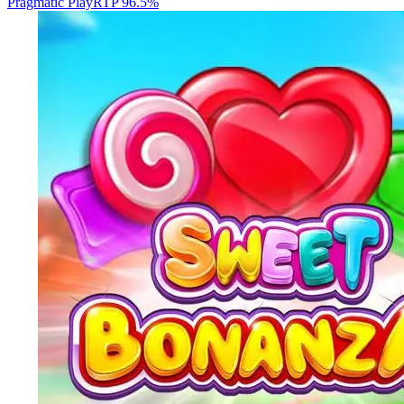
Pragmatic Play
RTP
96.5
%