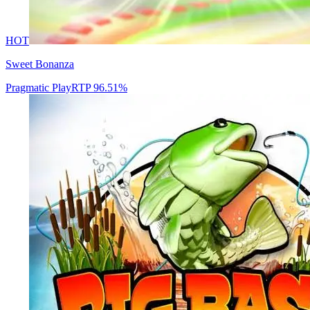
HOT
Sweet Bonanza
Pragmatic Play
RTP
96.51
%