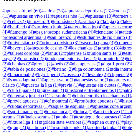
#
apuestas fútbol
(
60
)
#
serie a
(
28
)
#
apuestas deportivas
(
23
)
#
cuotas
(
2
(
11
)
#
apuestas en vivo
(
11
)
#
apuestas nba
(
11
)
#
apuestas
(
10
)
#
corners
(
(
7
)
#
celtics
(
7
)
#
cruzeiro
(
6
)
#
pronóstico
(
6
)
#
santos
(
6
)
#
la liga
(
6
)
#
laker
(
4
)
#
banfield
(
4
)
#
sarmiento junin
(
4
)
#
argentinos jrs
(
4
)
#
apuestas corne
(
4
)
#
flamengo
(
4
)
#
psg
(
4
)
#
copa sudamericana
(
4
)
#
cienciano
(
4
)
#
atlet
profesional argentina
(
3
)
#
san lorenzo
(
3
)
#
estudiantes de rio cuarto
(
3
)
(
3
)
#
universitario
(
3
)
#
primera division
(
3
)
#
vasco da gama
(
3
)
#
comerci
(
3
)
#
bayern
(
3
)
#
juegos de casino
(
3
)
#
los chankas
(
3
)
#
racing
(
3
)
#
tigres
(
2
)
#
talleres cordoba
(
2
)
#
lanus
(
2
)
#
platense
(
2
)
#
union santa fe
(
2
)
#
est
boys
(
2
)
#
pronostico
(
2
)
#
independiente rivadavia
(
2
)
#
toronto fc
(
2
)
#
ch
(
2
)
#
chankas
(
2
)
#
girona
(
2
)
#
betis
(
2
)
#
nba apuestas
(
2
)
#
liga 1 peru
(
2
)
(
2
)
#
tabla de posiciones
(
2
)
#
betano
(
2
)
#
liga colombiana
(
2
)
#
dia intern
(
2
)
#
binacional
(
2
)
#
liga 1 perú
(
2
)
#
osasco
(
2
)
#
levante
(
2
)
#
clippers
(
2
)
(
1
)
#
santos laguna
(
1
)
#
apuesta valor
(
1
)
#
apuestas valor
(
1
)
#
corners m
clásico
(
1
)
#
apuestas la liga
(
1
)
#
previa
(
1
)
#
apuestas sin cuotas
(
1
)
#
tact
(
1
)
#
club tijuana
(
1
)
#
tigres uanl
(
1
)
#
historial enfrentamientos
(
1
)
#
patr
(
1
)
#
defensa y justicia
(
1
)
#
sassuolo
(
1
)
#
club deportivo los chankas
(
1
)
(
1
)
#
previa apuestas
(
1
)
#
cf montreal
(
1
)
#
pronóstico apuestas
(
1
)
#
histo
(
1
)
#
cuotas deportivas
(
1
)
#
saques de esquina
(
1
)
#
apuestas copa argent
(
1
)
#
sport huancayo
(
1
)
#
cf pachuca
(
1
)
#
toluca
(
1
)
#
am i in love
(
1
)
#
sh
serums
(
1
)
#
finales serums
(
1
)
#
tinka
(
1
)
#
estrategia de apuestas
(
1
)
#
adt
(
1
)
#
fixture liga 1
(
1
)
#
golden state warriors
(
1
)
#
stephen curry
(
1
)
#
play
(
1
)
#
granja
(
1
)
#
la tinka
(
1
)
#
resultados tinka
(
1
)
#
sorteo la tinka
(
1
)
#
lot