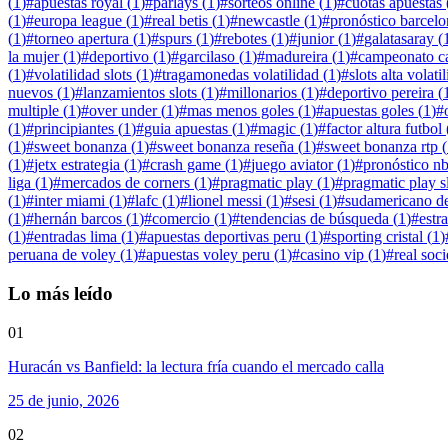
(
1
)
#
apuestas royal
(
1
)
#
parlays
(
1
)
#
sorteos online
(
1
)
#
cuotas apuestas
(
1
)
#
europa league
(
1
)
#
real betis
(
1
)
#
newcastle
(
1
)
#
pronóstico barcel
(
1
)
#
torneo apertura
(
1
)
#
spurs
(
1
)
#
rebotes
(
1
)
#
junior
(
1
)
#
galatasaray
(
la mujer
(
1
)
#
deportivo
(
1
)
#
garcilaso
(
1
)
#
madureira
(
1
)
#
campeonato c
(
1
)
#
volatilidad slots
(
1
)
#
tragamonedas volatilidad
(
1
)
#
slots alta volati
nuevos
(
1
)
#
lanzamientos slots
(
1
)
#
millonarios
(
1
)
#
deportivo pereira
(
multiple
(
1
)
#
over under
(
1
)
#
mas menos goles
(
1
)
#
apuestas goles
(
1
)
#
(
1
)
#
principiantes
(
1
)
#
guia apuestas
(
1
)
#
magic
(
1
)
#
factor altura futbol
(
1
)
#
sweet bonanza
(
1
)
#
sweet bonanza reseña
(
1
)
#
sweet bonanza rtp
(
(
1
)
#
jetx estrategia
(
1
)
#
crash game
(
1
)
#
juego aviator
(
1
)
#
pronóstico n
liga
(
1
)
#
mercados de corners
(
1
)
#
pragmatic play
(
1
)
#
pragmatic play s
(
1
)
#
inter miami
(
1
)
#
lafc
(
1
)
#
lionel messi
(
1
)
#
sesi
(
1
)
#
sudamericano de
(
1
)
#
hernán barcos
(
1
)
#
comercio
(
1
)
#
tendencias de búsqueda
(
1
)
#
estr
(
1
)
#
entradas lima
(
1
)
#
apuestas deportivas peru
(
1
)
#
sporting cristal
(
1
)
peruana de voley
(
1
)
#
apuestas voley peru
(
1
)
#
casino vip
(
1
)
#
real soc
Lo más leído
01
Huracán vs Banfield: la lectura fría cuando el mercado calla
25 de junio, 2026
02