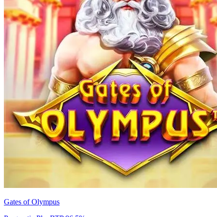
Gates of Olympus