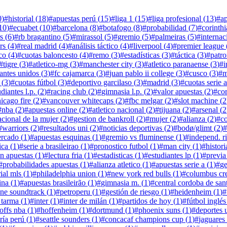
0
)
#
historial
(
18
)
#
apuestas perú
(
15
)
#
liga 1
(
15
)
#
liga profesional
(
13
)
#
ap
10
)
#
ecuabet
(
10
)
#
barcelona
(
8
)
#
botafogo
(
8
)
#
probabilidad
(
7
)
#
corinth
s
(
6
)
#
rb bragantino
(
5
)
#
mirassol
(
5
)
#
gremio
(
5
)
#
palmeiras
(
5
)
#
internac
rs
(
4
)
#
real madrid
(
4
)
#
análisis táctico
(
4
)
#
liverpool
(
4
)
#
premier league
ico
(
4
)
#
cuotas baloncesto
(
4
)
#
remo
(
3
)
#
estadísticas
(
3
)
#
táctica
(
3
)
#
patro
#
tigre
(
3
)
#
atletico-mg
(
3
)
#
manchester city
(
3
)
#
atletico paranaense
(
3
)
#
i
antes unidos
(
3
)
#
fc cajamarca
(
3
)
#
juan pablo ii college
(
3
)
#
cusco
(
3
)
#
m
(
3
)
#
cuotas fútbol
(
3
)
#
deportivo garcilaso
(
3
)
#
madrid
(
3
)
#
cuotas serie a
udiantes l.p.
(
2
)
#
racing club
(
2
)
#
gimnasia l.p.
(
2
)
#
valor apuestas
(
2
)
#
co
icago fire
(
2
)
#
vancouver whitecaps
(
2
)
#
fbc melgar
(
2
)
#
slot machine
(
2
#
nba
(
2
)
#
apuestas online
(
2
)
#
atletico nacional
(
2
)
#
tijuana
(
2
)
#
arsenal
(
2
acional de la mujer
(
2
)
#
gestion de bankroll
(
2
)
#
mujer
(
2
)
#
alianza
(
2
)
#
co
#
warriors
(
2
)
#
resultados uni
(
2
)
#
noticias deportivas
(
2
)
#
bodø/glimt
(
2
)
#
ercado
(
1
)
#
apuestas esquinas
(
1
)
#
gremio vs fluminense
(
1
)
#
independ. r
ica
(
1
)
#
serie a brasileirao
(
1
)
#
pronostico futbol
(
1
)
#
man city
(
1
)
#
histori
ón apuestas
(
1
)
#
lectura fria
(
1
)
#
estadisticas
(
1
)
#
estudiantes lp
(
1
)
#
previa
#
probabilidades apuestas
(
1
)
#
alianza atletico
(
1
)
#
apuestas serie a
(
1
)
#
g
rial mls
(
1
)
#
philadelphia union
(
1
)
#
new york red bulls
(
1
)
#
columbus c
ina
(
1
)
#
apuestas brasileirão
(
1
)
#
gimnasia m.
(
1
)
#
central cordoba de san
ine soundtrack
(
1
)
#
petroperu
(
1
)
#
gestión de riesgo
(
1
)
#
heidenheim
(
1
)
#
 tarma
(
1
)
#
inter
(
1
)
#
inter de milán
(
1
)
#
partidos de hoy
(
1
)
#
fútbol inglés
offs nba
(
1
)
#
hoffenheim
(
1
)
#
dortmund
(
1
)
#
phoenix suns
(
1
)
#
deportes 
ería perú
(
1
)
#
seattle sounders
(
1
)
#
concacaf champions cup
(
1
)
#
jaguares