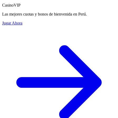
CasinoVIP
Las mejores cuotas y bonos de bienvenida en Perú.
Jugar Ahora