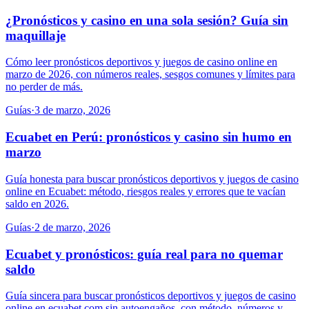
¿Pronósticos y casino en una sola sesión? Guía sin
maquillaje
Cómo leer pronósticos deportivos y juegos de casino online en
marzo de 2026, con números reales, sesgos comunes y límites para
no perder de más.
Guías
·
3 de marzo, 2026
Ecuabet en Perú: pronósticos y casino sin humo en
marzo
Guía honesta para buscar pronósticos deportivos y juegos de casino
online en Ecuabet: método, riesgos reales y errores que te vacían
saldo en 2026.
Guías
·
2 de marzo, 2026
Ecuabet y pronósticos: guía real para no quemar
saldo
Guía sincera para buscar pronósticos deportivos y juegos de casino
online en ecuabet.com sin autoengaños, con método, números y