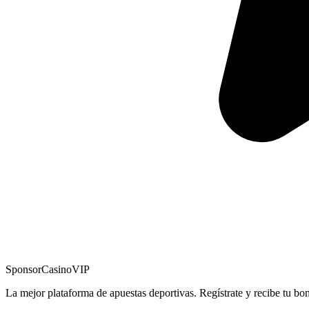
Sponsor
CasinoVIP
La mejor plataforma de apuestas deportivas. Regístrate y recibe tu bo