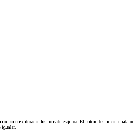
ón poco explorado: los tiros de esquina. El patrón histórico señala un
 igualar.