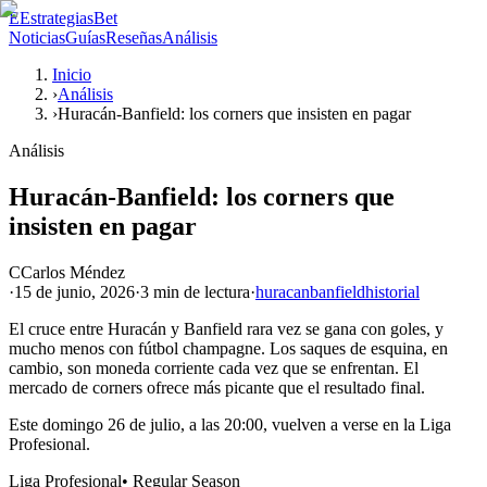
E
EstrategiasBet
Noticias
Guías
Reseñas
Análisis
Inicio
›
Análisis
›
Huracán-Banfield: los corners que insisten en pagar
Análisis
Huracán-Banfield: los corners que
insisten en pagar
C
Carlos Méndez
·
15 de junio, 2026
·
3 min
de lectura
·
huracan
banfield
historial
El cruce entre Huracán y Banfield rara vez se gana con goles, y
mucho menos con fútbol champagne. Los saques de esquina, en
cambio, son moneda corriente cada vez que se enfrentan. El
mercado de corners ofrece más picante que el resultado final.
Este domingo 26 de julio, a las 20:00, vuelven a verse en la Liga
Profesional.
Liga Profesional
•
Regular Season