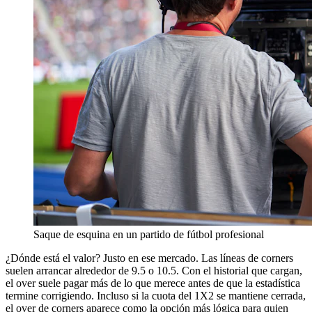
Saque de esquina en un partido de fútbol profesional
¿Dónde está el valor? Justo en ese mercado. Las líneas de corners
suelen arrancar alrededor de 9.5 o 10.5. Con el historial que cargan,
el over suele pagar más de lo que merece antes de que la estadística
termine corrigiendo. Incluso si la cuota del 1X2 se mantiene cerrada,
el over de corners aparece como la opción más lógica para quien