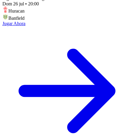
Dom 26 jul
•
20:00
Huracan
Banfield
Jugar Ahora