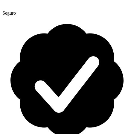
Seguro