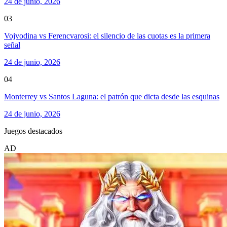
24 de junio, 2026
03
Vojvodina vs Ferencvarosi: el silencio de las cuotas es la primera
señal
24 de junio, 2026
04
Monterrey vs Santos Laguna: el patrón que dicta desde las esquinas
24 de junio, 2026
Juegos destacados
AD