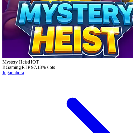
Mystery Heist
HOT
BGaming
|
RTP
97.13
%
|
slots
Jugar ahora