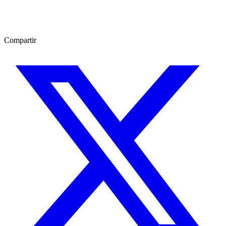
Compartir