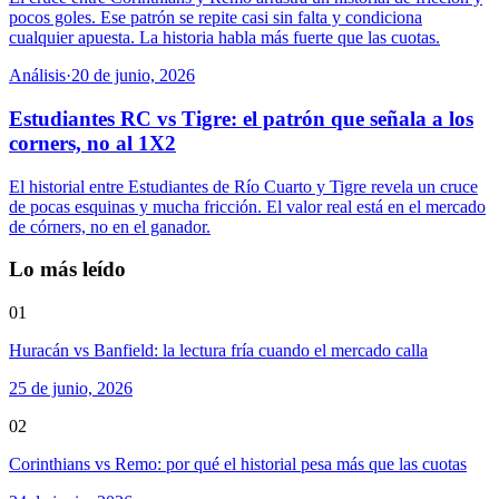
pocos goles. Ese patrón se repite casi sin falta y condiciona
cualquier apuesta. La historia habla más fuerte que las cuotas.
Análisis
·
20 de junio, 2026
Estudiantes RC vs Tigre: el patrón que señala a los
corners, no al 1X2
El historial entre Estudiantes de Río Cuarto y Tigre revela un cruce
de pocas esquinas y mucha fricción. El valor real está en el mercado
de córners, no en el ganador.
Lo más leído
01
Huracán vs Banfield: la lectura fría cuando el mercado calla
25 de junio, 2026
02
Corinthians vs Remo: por qué el historial pesa más que las cuotas