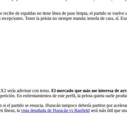
 recibe de espaldas no tiene línea de pase limpia, el partido se vuelve 
s recepciones. Tener la pelota no siempre manda; tenerla de cara, sí. Eso
 1X2 sería adivinar con terno.
El mercado que más me interesa de arra
etición. En enfrentamientos de este perfil, la pelota quieta suele produ
 si el partido se ensucia. Huracán tampoco debería partirse por acelerar
en líneas, la
vista detallada de Huracán vs Banfield
será más útil que u