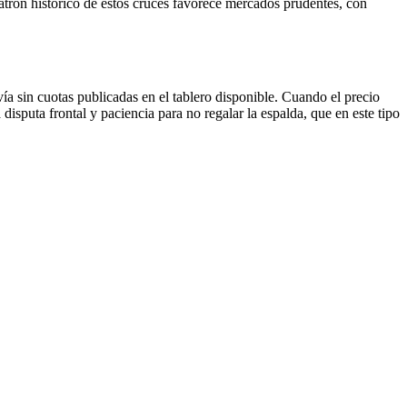
atrón histórico de estos cruces favorece mercados prudentes, con
ía sin cuotas publicadas en el tablero disponible. Cuando el precio
isputa frontal y paciencia para no regalar la espalda, que en este tipo