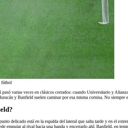
 fútbol
pasó varias veces en clásicos cerrados: cuando Universitario y Alianza
 Huracán y Banfield suelen caminar por esa misma cornisa. No siempre e
eld?
unto delicado está en la espalda del lateral que salta tarde y en el ex
de empujar al rival hacia una banda y encerrarlo ahí; Banfield, en temp