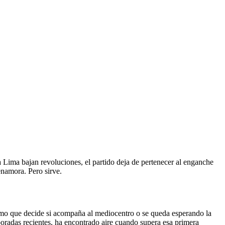
 Lima bajan revoluciones, el partido deja de pertenecer al enganche
namora. Pero sirve.
tremo que decide si acompaña al mediocentro o se queda esperando la
oradas recientes, ha encontrado aire cuando supera esa primera