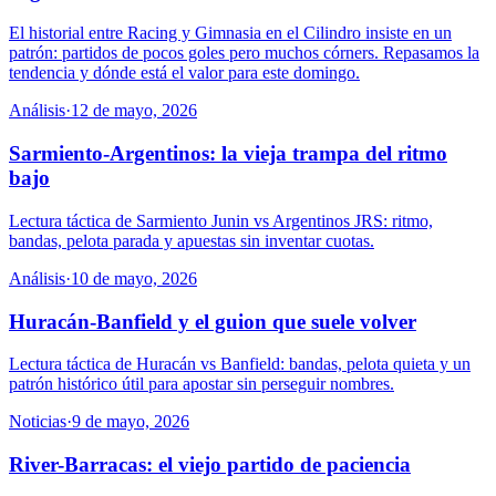
El historial entre Racing y Gimnasia en el Cilindro insiste en un
patrón: partidos de pocos goles pero muchos córners. Repasamos la
tendencia y dónde está el valor para este domingo.
Análisis
·
12 de mayo, 2026
Sarmiento-Argentinos: la vieja trampa del ritmo
bajo
Lectura táctica de Sarmiento Junin vs Argentinos JRS: ritmo,
bandas, pelota parada y apuestas sin inventar cuotas.
Análisis
·
10 de mayo, 2026
Huracán-Banfield y el guion que suele volver
Lectura táctica de Huracán vs Banfield: bandas, pelota quieta y un
patrón histórico útil para apostar sin perseguir nombres.
Noticias
·
9 de mayo, 2026
River-Barracas: el viejo partido de paciencia