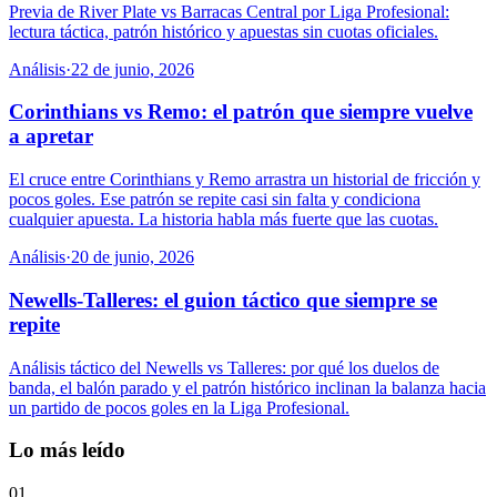
Previa de River Plate vs Barracas Central por Liga Profesional:
lectura táctica, patrón histórico y apuestas sin cuotas oficiales.
Análisis
·
22 de junio, 2026
Corinthians vs Remo: el patrón que siempre vuelve
a apretar
El cruce entre Corinthians y Remo arrastra un historial de fricción y
pocos goles. Ese patrón se repite casi sin falta y condiciona
cualquier apuesta. La historia habla más fuerte que las cuotas.
Análisis
·
20 de junio, 2026
Newells-Talleres: el guion táctico que siempre se
repite
Análisis táctico del Newells vs Talleres: por qué los duelos de
banda, el balón parado y el patrón histórico inclinan la balanza hacia
un partido de pocos goles en la Liga Profesional.
Lo más leído
01