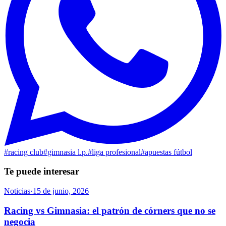
#
racing club
#
gimnasia l.p.
#
liga profesional
#
apuestas fútbol
Te puede interesar
Noticias
·
15 de junio, 2026
Racing vs Gimnasia: el patrón de córners que no se
negocia