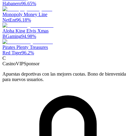
Habanero
96.65
%
Monopoly Money Line
NetEnt
96.18
%
Aloha King Elvis Xmas
BGaming
94.98
%
Pirates Plenty Treasures
Red Tiger
96.2
%
C
CasinoVIP
Sponsor
Apuestas deportivas con las mejores cuotas. Bono de bienvenida
para nuevos usuarios.