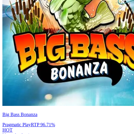
Big Bass Bonanza
Pragmatic Play
RTP
96.71
%
HOT