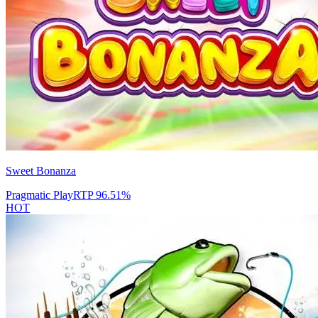
Sweet Bonanza
Pragmatic Play
RTP
96.51
%
HOT