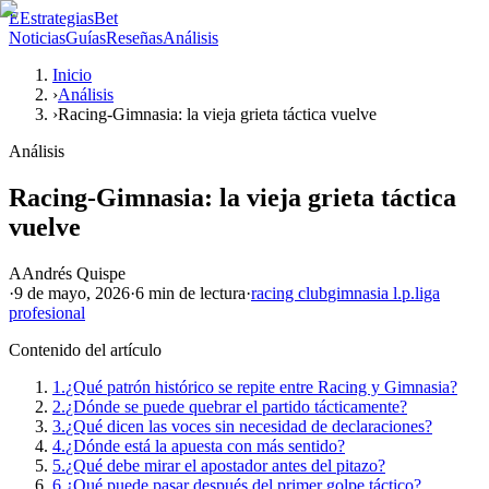
E
EstrategiasBet
Noticias
Guías
Reseñas
Análisis
Inicio
›
Análisis
›
Racing-Gimnasia: la vieja grieta táctica vuelve
Análisis
Racing-Gimnasia: la vieja grieta táctica
vuelve
A
Andrés Quispe
·
9 de mayo, 2026
·
6 min
de lectura
·
racing club
gimnasia l.p.
liga
profesional
Contenido del artículo
1.
¿Qué patrón histórico se repite entre Racing y Gimnasia?
2.
¿Dónde se puede quebrar el partido tácticamente?
3.
¿Qué dicen las voces sin necesidad de declaraciones?
4.
¿Dónde está la apuesta con más sentido?
5.
¿Qué debe mirar el apostador antes del pitazo?
6.
¿Qué puede pasar después del primer golpe táctico?