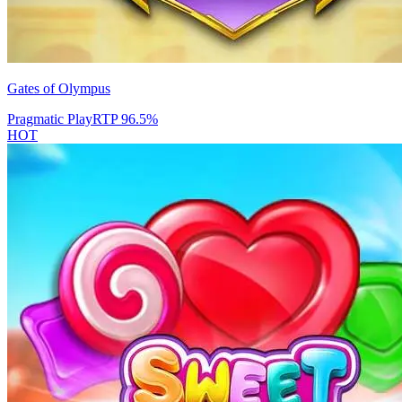
Gates of Olympus
Pragmatic Play
RTP
96.5
%
HOT