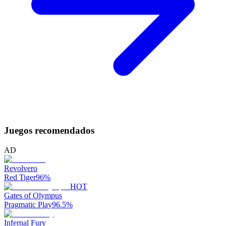
Juegos recomendados
AD
Revolvero
Red Tiger
96
%
HOT
Gates of Olympus
Pragmatic Play
96.5
%
Infernal Fury