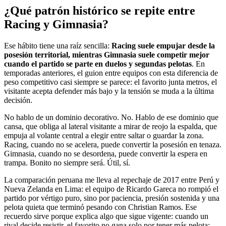
¿Qué patrón histórico se repite entre
Racing y Gimnasia?
Ese hábito tiene una raíz sencilla:
Racing suele empujar desde la
posesión territorial, mientras Gimnasia suele competir mejor
cuando el partido se parte en duelos y segundas pelotas
. En
temporadas anteriores, el guion entre equipos con esta diferencia de
peso competitivo casi siempre se parece: el favorito junta metros, el
visitante acepta defender más bajo y la tensión se muda a la última
decisión.
No hablo de un dominio decorativo. No. Hablo de ese dominio que
cansa, que obliga al lateral visitante a mirar de reojo la espalda, que
empuja al volante central a elegir entre saltar o guardar la zona.
Racing, cuando no se acelera, puede convertir la posesión en tenaza.
Gimnasia, cuando no se desordena, puede convertir la espera en
trampa. Bonito no siempre será. Útil, sí.
La comparación peruana me lleva al repechaje de 2017 entre Perú y
Nueva Zelanda en Lima: el equipo de Ricardo Gareca no rompió el
partido por vértigo puro, sino por paciencia, presión sostenida y una
pelota quieta que terminó pesando con Christian Ramos. Ese
recuerdo sirve porque explica algo que sigue vigente: cuando un
rival decide resistir, el favorito no gana solo por tener más pelota;