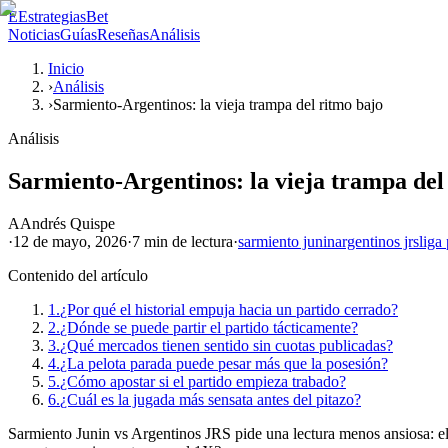
E
EstrategiasBet
Noticias
Guías
Reseñas
Análisis
Inicio
›
Análisis
›
Sarmiento-Argentinos: la vieja trampa del ritmo bajo
Análisis
Sarmiento-Argentinos: la vieja trampa del
A
Andrés Quispe
·
12 de mayo, 2026
·
7 min
de lectura
·
sarmiento junin
argentinos jrs
liga
Contenido del artículo
1.
¿Por qué el historial empuja hacia un partido cerrado?
2.
¿Dónde se puede partir el partido tácticamente?
3.
¿Qué mercados tienen sentido sin cuotas publicadas?
4.
¿La pelota parada puede pesar más que la posesión?
5.
¿Cómo apostar si el partido empieza trabado?
6.
¿Cuál es la jugada más sensata antes del pitazo?
Sarmiento Junin vs Argentinos JRS pide una lectura menos ansiosa: el 