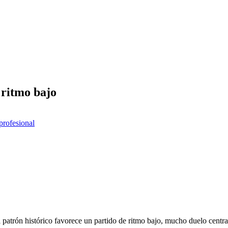
 ritmo bajo
 profesional
patrón histórico favorece un partido de ritmo bajo, mucho duelo central