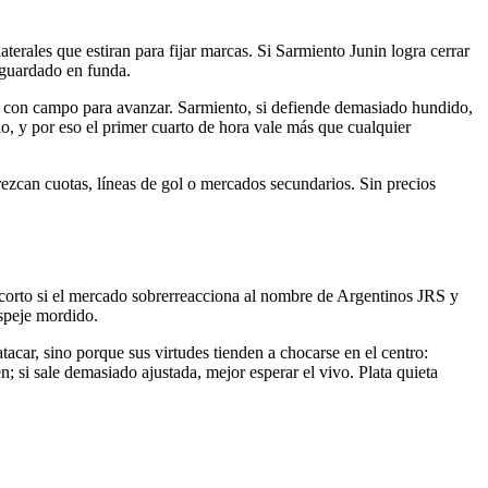
aterales que estiran para fijar marcas. Si Sarmiento Junin logra cerrar
o guardado en funda.
to con campo para avanzar. Sarmiento, si defiende demasiado hundido,
rio, y por eso el primer cuarto de hora vale más que cualquier
zcan cuotas, líneas de gol o mercados secundarios. Sin precios
r corto si el mercado sobrerreacciona al nombre de Argentinos JRS y
espeje mordido.
car, sino porque sus virtudes tienden a chocarse en el centro:
en; si sale demasiado ajustada, mejor esperar el vivo. Plata quieta