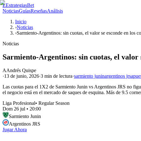
E
EstrategiasBet
Noticias
Guías
Reseñas
Análisis
Inicio
›
Noticias
›
Sarmiento-Argentinos: sin cuotas, el valor se esconde en los c
Noticias
Sarmiento-Argentinos: sin cuotas, el valor 
A
Andrés Quispe
·
13 de junio, 2026
·
3 min
de lectura
·
sarmiento junin
argentinos jrs
apue
Las cuotas para el 1X2 de Sarmiento Junin vs Argentinos JRS no figuran 
el negocio está en el mercado de saques de esquina. Más de 9.5 corner
Liga Profesional
•
Regular Season
Dom 26 jul
•
20:00
Sarmiento Junin
Argentinos JRS
Jugar Ahora