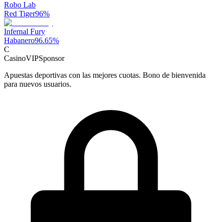
Robo Lab
Red Tiger
96
%
Infernal Fury
Habanero
96.65
%
C
CasinoVIP
Sponsor
Apuestas deportivas con las mejores cuotas. Bono de bienvenida
para nuevos usuarios.