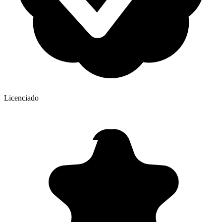
Licenciado