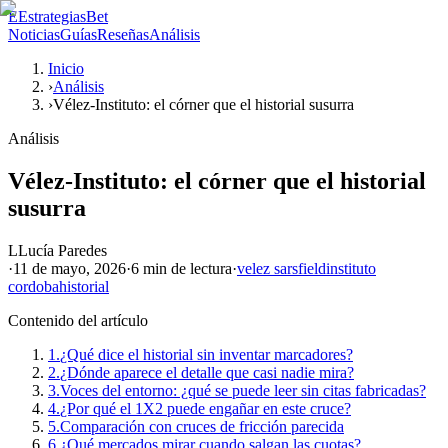
E
EstrategiasBet
Noticias
Guías
Reseñas
Análisis
Inicio
›
Análisis
›
Vélez-Instituto: el córner que el historial susurra
Análisis
Vélez-Instituto: el córner que el historial
susurra
L
Lucía Paredes
·
11 de mayo, 2026
·
6 min
de lectura
·
velez sarsfield
instituto
cordoba
historial
Contenido del artículo
1.
¿Qué dice el historial sin inventar marcadores?
2.
¿Dónde aparece el detalle que casi nadie mira?
3.
Voces del entorno: ¿qué se puede leer sin citas fabricadas?
4.
¿Por qué el 1X2 puede engañar en este cruce?
5.
Comparación con cruces de fricción parecida
6.
¿Qué mercados mirar cuando salgan las cuotas?