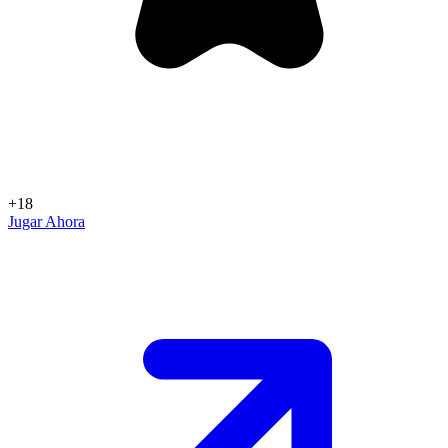
+18
Jugar Ahora