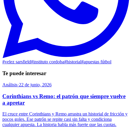
#
velez sarsfield
#
instituto cordoba
#
historial
#
apuestas fútbol
Te puede interesar
Análisis
·
22 de junio, 2026
Corinthians vs Remo: el patrón que siempre vuelve
a apretar
El cruce entre Corinthians y Remo arrastra un historial de fricción y
pocos goles. Ese patrón se repite casi sin falta y condiciona
cualquier apuesta. La historia habla más fuerte que las cuotas.