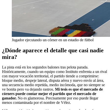
Jugador ejecutando un córner en un estadio de fútbol
¿Dónde aparece el detalle que casi nadie
mira?
La pista está en los segundos balones tras pelota parada.
Históricamente, cuando un equipo como Instituto enfrenta a un rival
con mayor vocación territorial, el partido tiende a comprimirse:
bloque medio, despeje lateral, disputa aérea y nuevo envío al área,
una secuencia medio repetida, medio incómoda, que no siempre se
ve bonita pero va dejando rastros.
Mi tesis es que el mercado de
córners puede contar mejor el partido que el mercado de
ganador.
No es glamorosa. Precisamente por eso puede llegar
menos contaminada por el nombre de Vélez.