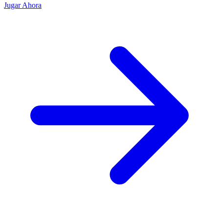
Jugar Ahora