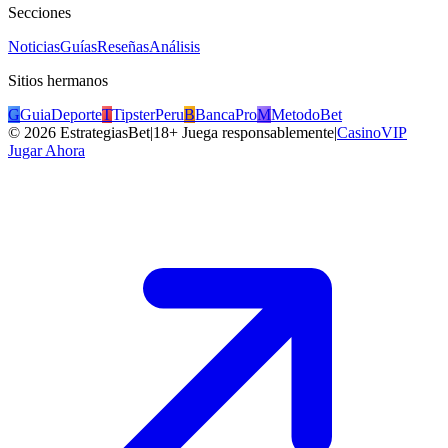
Secciones
Noticias
Guías
Reseñas
Análisis
Sitios hermanos
G
GuiaDeporte
T
TipsterPeru
B
BancaPro
M
MetodoBet
©
2026
EstrategiasBet
|
18+ Juega responsablemente
|
CasinoVIP
Jugar Ahora