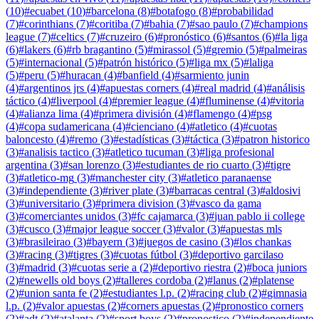
(
10
)
#
ecuabet
(
10
)
#
barcelona
(
8
)
#
botafogo
(
8
)
#
probabilidad
(
7
)
#
corinthians
(
7
)
#
coritiba
(
7
)
#
bahia
(
7
)
#
sao paulo
(
7
)
#
champions
league
(
7
)
#
celtics
(
7
)
#
cruzeiro
(
6
)
#
pronóstico
(
6
)
#
santos
(
6
)
#
la liga
(
6
)
#
lakers
(
6
)
#
rb bragantino
(
5
)
#
mirassol
(
5
)
#
gremio
(
5
)
#
palmeiras
(
5
)
#
internacional
(
5
)
#
patrón histórico
(
5
)
#
liga mx
(
5
)
#
laliga
(
5
)
#
peru
(
5
)
#
huracan
(
4
)
#
banfield
(
4
)
#
sarmiento junin
(
4
)
#
argentinos jrs
(
4
)
#
apuestas corners
(
4
)
#
real madrid
(
4
)
#
análisis
táctico
(
4
)
#
liverpool
(
4
)
#
premier league
(
4
)
#
fluminense
(
4
)
#
vitoria
(
4
)
#
alianza lima
(
4
)
#
primera división
(
4
)
#
flamengo
(
4
)
#
psg
(
4
)
#
copa sudamericana
(
4
)
#
cienciano
(
4
)
#
atletico
(
4
)
#
cuotas
baloncesto
(
4
)
#
remo
(
3
)
#
estadísticas
(
3
)
#
táctica
(
3
)
#
patron historico
(
3
)
#
analisis tactico
(
3
)
#
atletico tucuman
(
3
)
#
liga profesional
argentina
(
3
)
#
san lorenzo
(
3
)
#
estudiantes de rio cuarto
(
3
)
#
tigre
(
3
)
#
atletico-mg
(
3
)
#
manchester city
(
3
)
#
atletico paranaense
(
3
)
#
independiente
(
3
)
#
river plate
(
3
)
#
barracas central
(
3
)
#
aldosivi
(
3
)
#
universitario
(
3
)
#
primera division
(
3
)
#
vasco da gama
(
3
)
#
comerciantes unidos
(
3
)
#
fc cajamarca
(
3
)
#
juan pablo ii college
(
3
)
#
cusco
(
3
)
#
major league soccer
(
3
)
#
valor
(
3
)
#
apuestas mls
(
3
)
#
brasileirao
(
3
)
#
bayern
(
3
)
#
juegos de casino
(
3
)
#
los chankas
(
3
)
#
racing
(
3
)
#
tigres
(
3
)
#
cuotas fútbol
(
3
)
#
deportivo garcilaso
(
3
)
#
madrid
(
3
)
#
cuotas serie a
(
2
)
#
deportivo riestra
(
2
)
#
boca juniors
(
2
)
#
newells old boys
(
2
)
#
talleres cordoba
(
2
)
#
lanus
(
2
)
#
platense
(
2
)
#
union santa fe
(
2
)
#
estudiantes l.p.
(
2
)
#
racing club
(
2
)
#
gimnasia
l.p.
(
2
)
#
valor apuestas
(
2
)
#
corners apuestas
(
2
)
#
pronostico corners
(
2
)
#
adt
(
2
)
#
atalanta
(
2
)
#
sport boys
(
2
)
#
pronostico
(
2
)
#
independiente