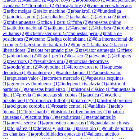
rivadavia
(
2
)
#
toronto fc
(
2
)
#
chicago fire
(
2
)
#
vancouver whitecaps
(
2
)
#
fbc melgar
(
2
)
#
slot machine
(
2
)
#
bankroll
(
2
)
#
bundesliga
(
2
)
#
noticias perú
(
2
)
#
resultados
(
2
)
#
chankas
(
2
)
#
girona
(
2
)
#
betis
(
2
)
#
nba apuestas
(
2
)
#
liga 1 peru
(
2
)
#
nba
(
2
)
#
apuestas online
(
2
)
#
atletico nacional
(
2
)
#
tijuana
(
2
)
#
arsenal
(
2
)
#
chelsea
(
2
)
#
robbie
williams
(
2
)
#
ticketmaster peru
(
2
)
#
apuestas peru
(
2
)
#
tabla de
posiciones
(
2
)
#
betano
(
2
)
#
liga colombiana
(
2
)
#
dia internacional de
la mujer
(
2
)
#
gestion de bankroll
(
2
)
#
mujer
(
2
)
#
alianza
(
2
)
#
copa
libertadores
(
2
)
#
slots pragmatic play
(
2
)
#
aviator estrategia
(
2
)
#
jetx
(
2
)
#
binacional
(
2
)
#
liga 1 perú
(
2
)
#
osasco
(
2
)
#
levante
(
2
)
#
clippers
(
2
)
#
warriors
(
2
)
#
resultados uni
(
2
)
#
noticias deportivas
(
2
)
#
bodø/glimt
(
2
)
#
vojvodina
(
1
)
#
ferencvarosi tc
(
1
)
#
apuesta
deportiva
(
1
)
#
monterrey
(
1
)
#
santos laguna
(
1
)
#
apuesta valor
(
1
)
#
apuestas valor
(
1
)
#
corners mercado
(
1
)
#
apuestas esquinas
(
1
)
#
gremio vs fluminense
(
1
)
#
independ. rivadavia
(
1
)
#
historial
partidos
(
1
)
#
apuestas brasileirao
(
1
)
#
historial clásico
(
1
)
#
apuestas la
liga
(
1
)
#
previa
(
1
)
#
apuestas sin cuotas
(
1
)
#
tactica
(
1
)
#
serie a
brasileirao
(
1
)
#
pronostico futbol
(
1
)
#
man city
(
1
)
#
historial premier
(
1
)
#
belgrano cordoba
(
1
)
#
rosario central
(
1
)
#
análisis
(
1
)
#
club
tijuana
(
1
)
#
tigres uanl
(
1
)
#
historial enfrentamientos
(
1
)
#
patrón
apuestas
(
1
)
#
lectura fria
(
1
)
#
estadisticas
(
1
)
#
estudiantes lp
(
1
)
#
previa serie a
(
1
)
#
pronostico apuestas
(
1
)
#
guadalajara chivas
(
1
)
#
fc juárez
(
1
)
#
defensa y justicia
(
1
)
#
sassuolo
(
1
)
#
club deportivo
los chankas
(
1
)
#
probabilidades apuestas
(
1
)
#
alianza atletico