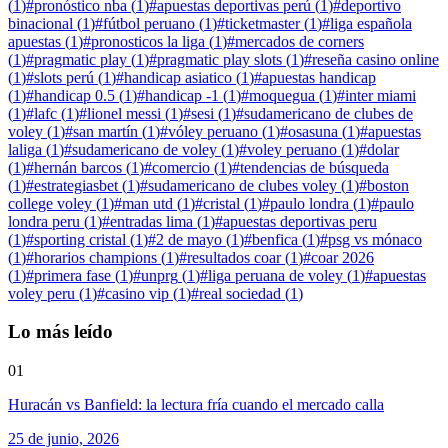
(
1
)
#
pronóstico nba
(
1
)
#
apuestas deportivas perú
(
1
)
#
deportivo
binacional
(
1
)
#
fútbol peruano
(
1
)
#
ticketmaster
(
1
)
#
liga española
apuestas
(
1
)
#
pronosticos la liga
(
1
)
#
mercados de corners
(
1
)
#
pragmatic play
(
1
)
#
pragmatic play slots
(
1
)
#
reseña casino online
(
1
)
#
slots perú
(
1
)
#
handicap asiatico
(
1
)
#
apuestas handicap
(
1
)
#
handicap 0.5
(
1
)
#
handicap -1
(
1
)
#
moquegua
(
1
)
#
inter miami
(
1
)
#
lafc
(
1
)
#
lionel messi
(
1
)
#
sesi
(
1
)
#
sudamericano de clubes de
voley
(
1
)
#
san martín
(
1
)
#
vóley peruano
(
1
)
#
osasuna
(
1
)
#
apuestas
laliga
(
1
)
#
sudamericano de voley
(
1
)
#
voley peruano
(
1
)
#
dolar
(
1
)
#
hernán barcos
(
1
)
#
comercio
(
1
)
#
tendencias de búsqueda
(
1
)
#
estrategiasbet
(
1
)
#
sudamericano de clubes voley
(
1
)
#
boston
college voley
(
1
)
#
man utd
(
1
)
#
cristal
(
1
)
#
paulo londra
(
1
)
#
paulo
londra peru
(
1
)
#
entradas lima
(
1
)
#
apuestas deportivas peru
(
1
)
#
sporting cristal
(
1
)
#
2 de mayo
(
1
)
#
benfica
(
1
)
#
psg vs mónaco
(
1
)
#
horarios champions
(
1
)
#
resultados coar
(
1
)
#
coar 2026
(
1
)
#
primera fase
(
1
)
#
unprg
(
1
)
#
liga peruana de voley
(
1
)
#
apuestas
voley peru
(
1
)
#
casino vip
(
1
)
#
real sociedad
(
1
)
Lo más leído
01
Huracán vs Banfield: la lectura fría cuando el mercado calla
25 de junio, 2026