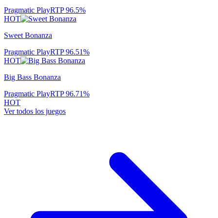
Pragmatic Play
RTP
96.5
%
HOT
Sweet Bonanza
Pragmatic Play
RTP
96.51
%
HOT
Big Bass Bonanza
Pragmatic Play
RTP
96.71
%
HOT
Ver todos los juegos