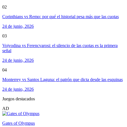
02
Corinthians vs Remo: por qué el historial pesa más que las cuotas
24 de junio, 2026
03
Vojvodina vs Ferencvarosi: el silencio de las cuotas es la primera
señal
24 de junio, 2026
04
Monterrey vs Santos Laguna: el patrón que dicta desde las esquinas
24 de junio, 2026
Juegos destacados
AD
Gates of Olympus