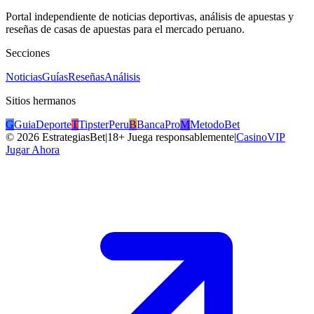
Portal independiente de noticias deportivas, análisis de apuestas y
reseñas de casas de apuestas para el mercado peruano.
Secciones
Noticias
Guías
Reseñas
Análisis
Sitios hermanos
G
GuiaDeporte
T
TipsterPeru
B
BancaPro
M
MetodoBet
©
2026
EstrategiasBet
|
18+ Juega responsablemente
|
CasinoVIP
Jugar Ahora