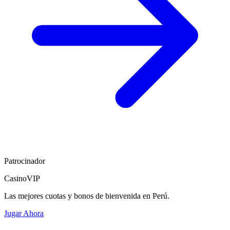
Patrocinador
CasinoVIP
Las mejores cuotas y bonos de bienvenida en Perú.
Jugar Ahora