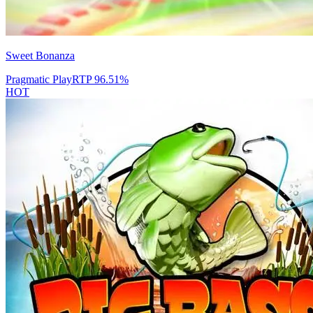
Sweet Bonanza
Pragmatic Play
RTP
96.51
%
HOT