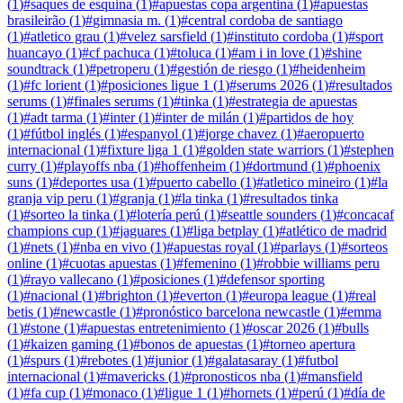
(
1
)
#
saques de esquina
(
1
)
#
apuestas copa argentina
(
1
)
#
apuestas
brasileirão
(
1
)
#
gimnasia m.
(
1
)
#
central cordoba de santiago
(
1
)
#
atletico grau
(
1
)
#
velez sarsfield
(
1
)
#
instituto cordoba
(
1
)
#
sport
huancayo
(
1
)
#
cf pachuca
(
1
)
#
toluca
(
1
)
#
am i in love
(
1
)
#
shine
soundtrack
(
1
)
#
petroperu
(
1
)
#
gestión de riesgo
(
1
)
#
heidenheim
(
1
)
#
fc lorient
(
1
)
#
posiciones ligue 1
(
1
)
#
serums 2026
(
1
)
#
resultados
serums
(
1
)
#
finales serums
(
1
)
#
tinka
(
1
)
#
estrategia de apuestas
(
1
)
#
adt tarma
(
1
)
#
inter
(
1
)
#
inter de milán
(
1
)
#
partidos de hoy
(
1
)
#
fútbol inglés
(
1
)
#
espanyol
(
1
)
#
jorge chavez
(
1
)
#
aeropuerto
internacional
(
1
)
#
fixture liga 1
(
1
)
#
golden state warriors
(
1
)
#
stephen
curry
(
1
)
#
playoffs nba
(
1
)
#
hoffenheim
(
1
)
#
dortmund
(
1
)
#
phoenix
suns
(
1
)
#
deportes usa
(
1
)
#
puerto cabello
(
1
)
#
atletico mineiro
(
1
)
#
la
granja vip peru
(
1
)
#
granja
(
1
)
#
la tinka
(
1
)
#
resultados tinka
(
1
)
#
sorteo la tinka
(
1
)
#
lotería perú
(
1
)
#
seattle sounders
(
1
)
#
concacaf
champions cup
(
1
)
#
jaguares
(
1
)
#
liga betplay
(
1
)
#
atlético de madrid
(
1
)
#
nets
(
1
)
#
nba en vivo
(
1
)
#
apuestas royal
(
1
)
#
parlays
(
1
)
#
sorteos
online
(
1
)
#
cuotas apuestas
(
1
)
#
femenino
(
1
)
#
robbie williams peru
(
1
)
#
rayo vallecano
(
1
)
#
posiciones
(
1
)
#
defensor sporting
(
1
)
#
nacional
(
1
)
#
brighton
(
1
)
#
everton
(
1
)
#
europa league
(
1
)
#
real
betis
(
1
)
#
newcastle
(
1
)
#
pronóstico barcelona newcastle
(
1
)
#
emma
(
1
)
#
stone
(
1
)
#
apuestas entretenimiento
(
1
)
#
oscar 2026
(
1
)
#
bulls
(
1
)
#
kaizen gaming
(
1
)
#
bonos de apuestas
(
1
)
#
torneo apertura
(
1
)
#
spurs
(
1
)
#
rebotes
(
1
)
#
junior
(
1
)
#
galatasaray
(
1
)
#
futbol
internacional
(
1
)
#
mavericks
(
1
)
#
pronosticos nba
(
1
)
#
mansfield
(
1
)
#
fa cup
(
1
)
#
monaco
(
1
)
#
ligue 1
(
1
)
#
hornets
(
1
)
#
perú
(
1
)
#
día de