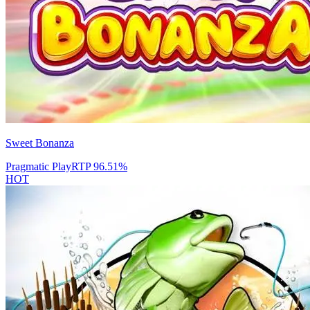
Sweet Bonanza
Pragmatic Play
RTP
96.51
%
HOT