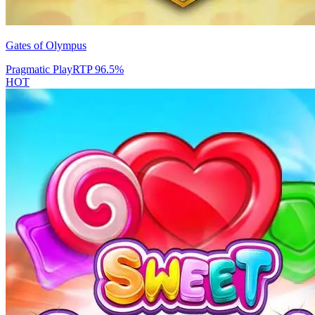
Gates of Olympus
Pragmatic Play
RTP
96.5
%
HOT