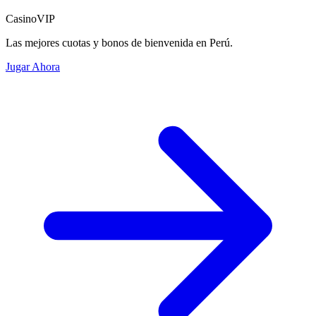
CasinoVIP
Las mejores cuotas y bonos de bienvenida en Perú.
Jugar Ahora