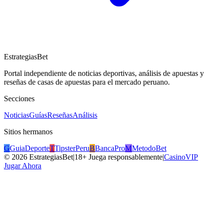
EstrategiasBet
Portal independiente de noticias deportivas, análisis de apuestas y
reseñas de casas de apuestas para el mercado peruano.
Secciones
Noticias
Guías
Reseñas
Análisis
Sitios hermanos
G
GuiaDeporte
T
TipsterPeru
B
BancaPro
M
MetodoBet
©
2026
EstrategiasBet
|
18+ Juega responsablemente
|
CasinoVIP
Jugar Ahora