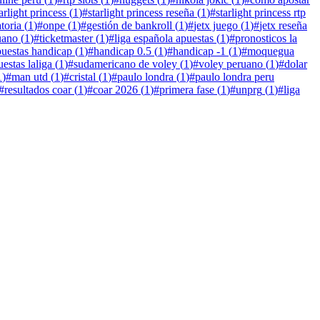
arlight princess
(
1
)
#
starlight princess reseña
(
1
)
#
starlight princess rtp
toria
(
1
)
#
onpe
(
1
)
#
gestión de bankroll
(
1
)
#
jetx juego
(
1
)
#
jetx reseña
uano
(
1
)
#
ticketmaster
(
1
)
#
liga española apuestas
(
1
)
#
pronosticos la
puestas handicap
(
1
)
#
handicap 0.5
(
1
)
#
handicap -1
(
1
)
#
moquegua
uestas laliga
(
1
)
#
sudamericano de voley
(
1
)
#
voley peruano
(
1
)
#
dolar
1
)
#
man utd
(
1
)
#
cristal
(
1
)
#
paulo londra
(
1
)
#
paulo londra peru
#
resultados coar
(
1
)
#
coar 2026
(
1
)
#
primera fase
(
1
)
#
unprg
(
1
)
#
liga