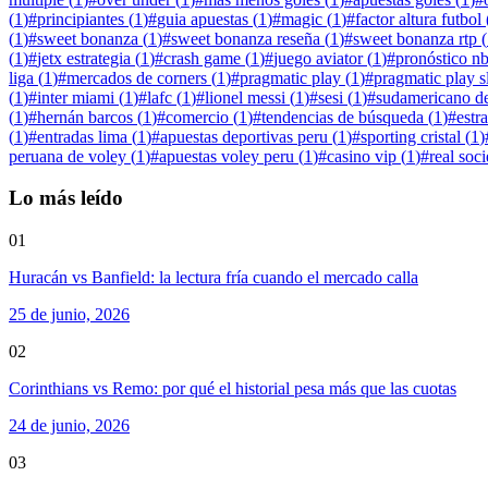
(
1
)
#
principiantes
(
1
)
#
guia apuestas
(
1
)
#
magic
(
1
)
#
factor altura futbol
(
1
)
#
sweet bonanza
(
1
)
#
sweet bonanza reseña
(
1
)
#
sweet bonanza rtp
(
(
1
)
#
jetx estrategia
(
1
)
#
crash game
(
1
)
#
juego aviator
(
1
)
#
pronóstico n
liga
(
1
)
#
mercados de corners
(
1
)
#
pragmatic play
(
1
)
#
pragmatic play s
(
1
)
#
inter miami
(
1
)
#
lafc
(
1
)
#
lionel messi
(
1
)
#
sesi
(
1
)
#
sudamericano de
(
1
)
#
hernán barcos
(
1
)
#
comercio
(
1
)
#
tendencias de búsqueda
(
1
)
#
estr
(
1
)
#
entradas lima
(
1
)
#
apuestas deportivas peru
(
1
)
#
sporting cristal
(
1
)
peruana de voley
(
1
)
#
apuestas voley peru
(
1
)
#
casino vip
(
1
)
#
real soc
Lo más leído
01
Huracán vs Banfield: la lectura fría cuando el mercado calla
25 de junio, 2026
02
Corinthians vs Remo: por qué el historial pesa más que las cuotas
24 de junio, 2026
03