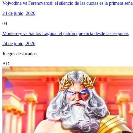
Vojvodina vs Ferencvarosi: el silencio de las cuotas es la primera seña
24 de junio, 2026
04
Monterrey vs Santos Laguna: el patrón que dicta desde las esquinas
24 de junio, 2026
Juegos destacados
AD