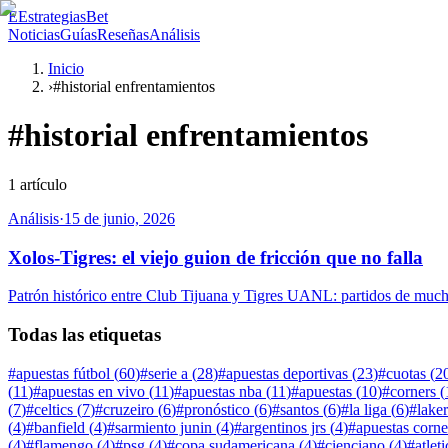
E
EstrategiasBet
Noticias
Guías
Reseñas
Análisis
Inicio
›
#historial enfrentamientos
#
historial enfrentamientos
1
artículo
Análisis
·
15 de junio, 2026
Xolos-Tigres: el viejo guion de fricción que no falla
Patrón histórico entre Club Tijuana y Tigres UANL: partidos de mucha
Todas las etiquetas
#
apuestas fútbol
(
60
)
#
serie a
(
28
)
#
apuestas deportivas
(
23
)
#
cuotas
(
2
(
11
)
#
apuestas en vivo
(
11
)
#
apuestas nba
(
11
)
#
apuestas
(
10
)
#
corners
(
(
7
)
#
celtics
(
7
)
#
cruzeiro
(
6
)
#
pronóstico
(
6
)
#
santos
(
6
)
#
la liga
(
6
)
#
laker
(
4
)
#
banfield
(
4
)
#
sarmiento junin
(
4
)
#
argentinos jrs
(
4
)
#
apuestas corne
(
4
)
#
flamengo
(
4
)
#
psg
(
4
)
#
copa sudamericana
(
4
)
#
cienciano
(
4
)
#
atlet