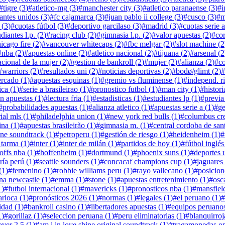
#
tigre
(
3
)
#
atletico-mg
(
3
)
#
manchester city
(
3
)
#
atletico paranaense
(
3
)
#
i
antes unidos
(
3
)
#
fc cajamarca
(
3
)
#
juan pablo ii college
(
3
)
#
cusco
(
3
)
#
m
(
3
)
#
cuotas fútbol
(
3
)
#
deportivo garcilaso
(
3
)
#
madrid
(
3
)
#
cuotas serie a
udiantes l.p.
(
2
)
#
racing club
(
2
)
#
gimnasia l.p.
(
2
)
#
valor apuestas
(
2
)
#
co
icago fire
(
2
)
#
vancouver whitecaps
(
2
)
#
fbc melgar
(
2
)
#
slot machine
(
2
#
nba
(
2
)
#
apuestas online
(
2
)
#
atletico nacional
(
2
)
#
tijuana
(
2
)
#
arsenal
(
2
acional de la mujer
(
2
)
#
gestion de bankroll
(
2
)
#
mujer
(
2
)
#
alianza
(
2
)
#
co
#
warriors
(
2
)
#
resultados uni
(
2
)
#
noticias deportivas
(
2
)
#
bodø/glimt
(
2
)
#
ercado
(
1
)
#
apuestas esquinas
(
1
)
#
gremio vs fluminense
(
1
)
#
independ. r
ica
(
1
)
#
serie a brasileirao
(
1
)
#
pronostico futbol
(
1
)
#
man city
(
1
)
#
histori
ón apuestas
(
1
)
#
lectura fria
(
1
)
#
estadisticas
(
1
)
#
estudiantes lp
(
1
)
#
previa
#
probabilidades apuestas
(
1
)
#
alianza atletico
(
1
)
#
apuestas serie a
(
1
)
#
g
rial mls
(
1
)
#
philadelphia union
(
1
)
#
new york red bulls
(
1
)
#
columbus c
ina
(
1
)
#
apuestas brasileirão
(
1
)
#
gimnasia m.
(
1
)
#
central cordoba de san
ine soundtrack
(
1
)
#
petroperu
(
1
)
#
gestión de riesgo
(
1
)
#
heidenheim
(
1
)
#
 tarma
(
1
)
#
inter
(
1
)
#
inter de milán
(
1
)
#
partidos de hoy
(
1
)
#
fútbol inglés
offs nba
(
1
)
#
hoffenheim
(
1
)
#
dortmund
(
1
)
#
phoenix suns
(
1
)
#
deportes 
ería perú
(
1
)
#
seattle sounders
(
1
)
#
concacaf champions cup
(
1
)
#
jaguares
(
1
)
#
femenino
(
1
)
#
robbie williams peru
(
1
)
#
rayo vallecano
(
1
)
#
posicion
ona newcastle
(
1
)
#
emma
(
1
)
#
stone
(
1
)
#
apuestas entretenimiento
(
1
)
#
osc
1
)
#
futbol internacional
(
1
)
#
mavericks
(
1
)
#
pronosticos nba
(
1
)
#
mansfiel
arioca
(
1
)
#
pronósticos 2026
(
1
)
#
normas
(
1
)
#
legales
(
1
)
#
el peruano
(
1
)
#
lidad
(
1
)
#
bankroll casino
(
1
)
#
libertadores apuestas
(
1
)
#
equipos peruanos
1
)
#
gorillaz
(
1
)
#
seleccion peruana
(
1
)
#
peru eliminatorias
(
1
)
#
blanquirroj
over 2.5
(
1
)
#
am i in love shine original soundtrack
(
1
)
#
tragamonedas on