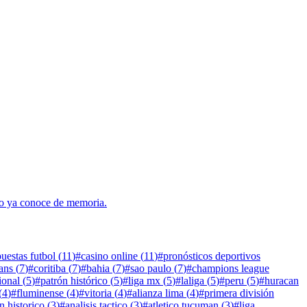
rio ya conoce de memoria.
uestas futbol
(
11
)
#
casino online
(
11
)
#
pronósticos deportivos
ians
(
7
)
#
coritiba
(
7
)
#
bahia
(
7
)
#
sao paulo
(
7
)
#
champions league
ional
(
5
)
#
patrón histórico
(
5
)
#
liga mx
(
5
)
#
laliga
(
5
)
#
peru
(
5
)
#
huracan
(
4
)
#
fluminense
(
4
)
#
vitoria
(
4
)
#
alianza lima
(
4
)
#
primera división
n historico
(
3
)
#
analisis tactico
(
3
)
#
atletico tucuman
(
3
)
#
liga