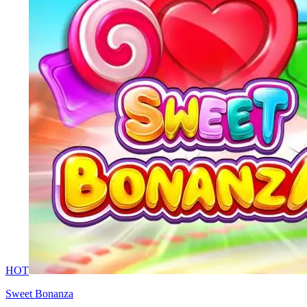
HOT
Sweet Bonanza