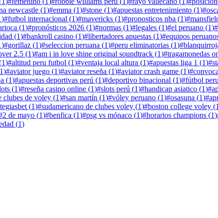
(
1
)
#
femenino
(
1
)
#
robbie williams peru
(
1
)
#
rayo vallecano
(
1
)
#
posicion
ona newcastle
(
1
)
#
emma
(
1
)
#
stone
(
1
)
#
apuestas entretenimiento
(
1
)
#
osc
1
)
#
futbol internacional
(
1
)
#
mavericks
(
1
)
#
pronosticos nba
(
1
)
#
mansfiel
arioca
(
1
)
#
pronósticos 2026
(
1
)
#
normas
(
1
)
#
legales
(
1
)
#
el peruano
(
1
)
#
lidad
(
1
)
#
bankroll casino
(
1
)
#
libertadores apuestas
(
1
)
#
equipos peruanos
1
)
#
gorillaz
(
1
)
#
seleccion peruana
(
1
)
#
peru eliminatorias
(
1
)
#
blanquirroj
over 2.5
(
1
)
#
am i in love shine original soundtrack
(
1
)
#
tragamonedas on
(
1
)
#
altitud peru futbol
(
1
)
#
ventaja local altura
(
1
)
#
apuestas liga 1
(
1
)
#
st
1
)
#
aviator juego
(
1
)
#
aviator reseña
(
1
)
#
aviator crash game
(
1
)
#
convoca
ba
(
1
)
#
apuestas deportivas perú
(
1
)
#
deportivo binacional
(
1
)
#
fútbol per
lots
(
1
)
#
reseña casino online
(
1
)
#
slots perú
(
1
)
#
handicap asiatico
(
1
)
#
a
 clubes de voley
(
1
)
#
san martín
(
1
)
#
vóley peruano
(
1
)
#
osasuna
(
1
)
#
ap
ategiasbet
(
1
)
#
sudamericano de clubes voley
(
1
)
#
boston college voley
(
#
2 de mayo
(
1
)
#
benfica
(
1
)
#
psg vs mónaco
(
1
)
#
horarios champions
(
1
)
iedad
(
1
)