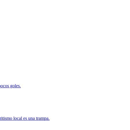
pocos goles.
ritismo local es una trampa.