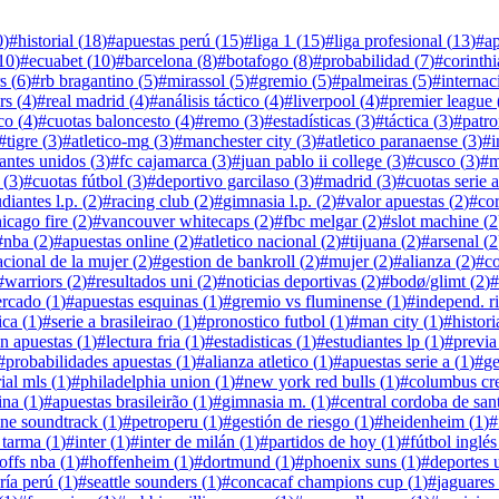
0
)
#
historial
(
18
)
#
apuestas perú
(
15
)
#
liga 1
(
15
)
#
liga profesional
(
13
)
#
ap
10
)
#
ecuabet
(
10
)
#
barcelona
(
8
)
#
botafogo
(
8
)
#
probabilidad
(
7
)
#
corinth
s
(
6
)
#
rb bragantino
(
5
)
#
mirassol
(
5
)
#
gremio
(
5
)
#
palmeiras
(
5
)
#
internac
rs
(
4
)
#
real madrid
(
4
)
#
análisis táctico
(
4
)
#
liverpool
(
4
)
#
premier league
ico
(
4
)
#
cuotas baloncesto
(
4
)
#
remo
(
3
)
#
estadísticas
(
3
)
#
táctica
(
3
)
#
patro
#
tigre
(
3
)
#
atletico-mg
(
3
)
#
manchester city
(
3
)
#
atletico paranaense
(
3
)
#
i
antes unidos
(
3
)
#
fc cajamarca
(
3
)
#
juan pablo ii college
(
3
)
#
cusco
(
3
)
#
m
(
3
)
#
cuotas fútbol
(
3
)
#
deportivo garcilaso
(
3
)
#
madrid
(
3
)
#
cuotas serie a
udiantes l.p.
(
2
)
#
racing club
(
2
)
#
gimnasia l.p.
(
2
)
#
valor apuestas
(
2
)
#
co
icago fire
(
2
)
#
vancouver whitecaps
(
2
)
#
fbc melgar
(
2
)
#
slot machine
(
2
#
nba
(
2
)
#
apuestas online
(
2
)
#
atletico nacional
(
2
)
#
tijuana
(
2
)
#
arsenal
(
2
acional de la mujer
(
2
)
#
gestion de bankroll
(
2
)
#
mujer
(
2
)
#
alianza
(
2
)
#
co
#
warriors
(
2
)
#
resultados uni
(
2
)
#
noticias deportivas
(
2
)
#
bodø/glimt
(
2
)
#
ercado
(
1
)
#
apuestas esquinas
(
1
)
#
gremio vs fluminense
(
1
)
#
independ. r
ica
(
1
)
#
serie a brasileirao
(
1
)
#
pronostico futbol
(
1
)
#
man city
(
1
)
#
histori
ón apuestas
(
1
)
#
lectura fria
(
1
)
#
estadisticas
(
1
)
#
estudiantes lp
(
1
)
#
previa
#
probabilidades apuestas
(
1
)
#
alianza atletico
(
1
)
#
apuestas serie a
(
1
)
#
g
rial mls
(
1
)
#
philadelphia union
(
1
)
#
new york red bulls
(
1
)
#
columbus c
ina
(
1
)
#
apuestas brasileirão
(
1
)
#
gimnasia m.
(
1
)
#
central cordoba de san
ine soundtrack
(
1
)
#
petroperu
(
1
)
#
gestión de riesgo
(
1
)
#
heidenheim
(
1
)
#
 tarma
(
1
)
#
inter
(
1
)
#
inter de milán
(
1
)
#
partidos de hoy
(
1
)
#
fútbol inglés
offs nba
(
1
)
#
hoffenheim
(
1
)
#
dortmund
(
1
)
#
phoenix suns
(
1
)
#
deportes 
ería perú
(
1
)
#
seattle sounders
(
1
)
#
concacaf champions cup
(
1
)
#
jaguares