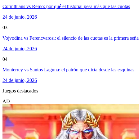
Corinthians vs Remo: por qué el historial pesa más que las cuotas
24 de junio, 2026
03
Vojvodina vs Ferencvarosi: el silencio de las cuotas es la primera seña
24 de junio, 2026
04
Monterrey vs Santos Laguna: el patrón que dicta desde las esquinas
24 de junio, 2026
Juegos destacados
AD