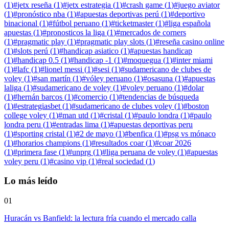
(
1
)
#
jetx reseña
(
1
)
#
jetx estrategia
(
1
)
#
crash game
(
1
)
#
juego aviator
(
1
)
#
pronóstico nba
(
1
)
#
apuestas deportivas perú
(
1
)
#
deportivo
binacional
(
1
)
#
fútbol peruano
(
1
)
#
ticketmaster
(
1
)
#
liga española
apuestas
(
1
)
#
pronosticos la liga
(
1
)
#
mercados de corners
(
1
)
#
pragmatic play
(
1
)
#
pragmatic play slots
(
1
)
#
reseña casino online
(
1
)
#
slots perú
(
1
)
#
handicap asiatico
(
1
)
#
apuestas handicap
(
1
)
#
handicap 0.5
(
1
)
#
handicap -1
(
1
)
#
moquegua
(
1
)
#
inter miami
(
1
)
#
lafc
(
1
)
#
lionel messi
(
1
)
#
sesi
(
1
)
#
sudamericano de clubes de
voley
(
1
)
#
san martín
(
1
)
#
vóley peruano
(
1
)
#
osasuna
(
1
)
#
apuestas
laliga
(
1
)
#
sudamericano de voley
(
1
)
#
voley peruano
(
1
)
#
dolar
(
1
)
#
hernán barcos
(
1
)
#
comercio
(
1
)
#
tendencias de búsqueda
(
1
)
#
estrategiasbet
(
1
)
#
sudamericano de clubes voley
(
1
)
#
boston
college voley
(
1
)
#
man utd
(
1
)
#
cristal
(
1
)
#
paulo londra
(
1
)
#
paulo
londra peru
(
1
)
#
entradas lima
(
1
)
#
apuestas deportivas peru
(
1
)
#
sporting cristal
(
1
)
#
2 de mayo
(
1
)
#
benfica
(
1
)
#
psg vs mónaco
(
1
)
#
horarios champions
(
1
)
#
resultados coar
(
1
)
#
coar 2026
(
1
)
#
primera fase
(
1
)
#
unprg
(
1
)
#
liga peruana de voley
(
1
)
#
apuestas
voley peru
(
1
)
#
casino vip
(
1
)
#
real sociedad
(
1
)
Lo más leído
01
Huracán vs Banfield: la lectura fría cuando el mercado calla