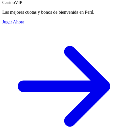
CasinoVIP
Las mejores cuotas y bonos de bienvenida en Perú.
Jugar Ahora