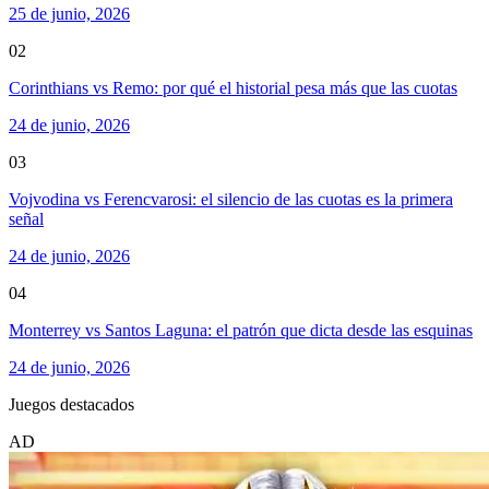
25 de junio, 2026
02
Corinthians vs Remo: por qué el historial pesa más que las cuotas
24 de junio, 2026
03
Vojvodina vs Ferencvarosi: el silencio de las cuotas es la primera
señal
24 de junio, 2026
04
Monterrey vs Santos Laguna: el patrón que dicta desde las esquinas
24 de junio, 2026
Juegos destacados
AD