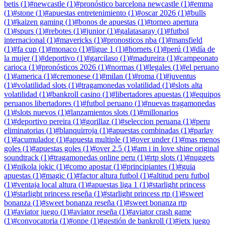
betis
(
1
)
#
newcastle
(
1
)
#
pronóstico barcelona newcastle
(
1
)
#
emma
(
1
)
#
stone
(
1
)
#
apuestas entretenimiento
(
1
)
#
oscar 2026
(
1
)
#
bulls
(
1
)
#
kaizen gaming
(
1
)
#
bonos de apuestas
(
1
)
#
torneo apertura
(
1
)
#
spurs
(
1
)
#
rebotes
(
1
)
#
junior
(
1
)
#
galatasaray
(
1
)
#
futbol
internacional
(
1
)
#
mavericks
(
1
)
#
pronosticos nba
(
1
)
#
mansfield
(
1
)
#
fa cup
(
1
)
#
monaco
(
1
)
#
ligue 1
(
1
)
#
hornets
(
1
)
#
perú
(
1
)
#
día de
la mujer
(
1
)
#
deportivo
(
1
)
#
garcilaso
(
1
)
#
madureira
(
1
)
#
campeonato
carioca
(
1
)
#
pronósticos 2026
(
1
)
#
normas
(
1
)
#
legales
(
1
)
#
el peruano
(
1
)
#
america
(
1
)
#
cremonese
(
1
)
#
milan
(
1
)
#
roma
(
1
)
#
juventus
(
1
)
#
volatilidad slots
(
1
)
#
tragamonedas volatilidad
(
1
)
#
slots alta
volatilidad
(
1
)
#
bankroll casino
(
1
)
#
libertadores apuestas
(
1
)
#
equipos
peruanos libertadores
(
1
)
#
futbol peruano
(
1
)
#
nuevas tragamonedas
(
1
)
#
slots nuevos
(
1
)
#
lanzamientos slots
(
1
)
#
millonarios
(
1
)
#
deportivo pereira
(
1
)
#
gorillaz
(
1
)
#
seleccion peruana
(
1
)
#
peru
eliminatorias
(
1
)
#
blanquirroja
(
1
)
#
apuestas combinadas
(
1
)
#
parlay
(
1
)
#
acumulador
(
1
)
#
apuesta multiple
(
1
)
#
over under
(
1
)
#
mas menos
goles
(
1
)
#
apuestas goles
(
1
)
#
over 2.5
(
1
)
#
am i in love shine original
soundtrack
(
1
)
#
tragamonedas online peru
(
1
)
#
rtp slots
(
1
)
#
nuggets
(
1
)
#
nikola jokic
(
1
)
#
como apostar
(
1
)
#
principiantes
(
1
)
#
guia
apuestas
(
1
)
#
magic
(
1
)
#
factor altura futbol
(
1
)
#
altitud peru futbol
(
1
)
#
ventaja local altura
(
1
)
#
apuestas liga 1
(
1
)
#
starlight princess
(
1
)
#
starlight princess reseña
(
1
)
#
starlight princess rtp
(
1
)
#
sweet
bonanza
(
1
)
#
sweet bonanza reseña
(
1
)
#
sweet bonanza rtp
(
1
)
#
aviator juego
(
1
)
#
aviator reseña
(
1
)
#
aviator crash game
(
1
)
#
convocatoria
(
1
)
#
onpe
(
1
)
#
gestión de bankroll
(
1
)
#
jetx juego