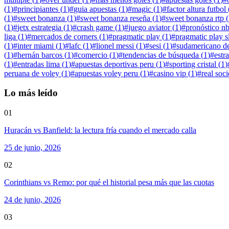
(
1
)
#
principiantes
(
1
)
#
guia apuestas
(
1
)
#
magic
(
1
)
#
factor altura futbol
(
1
)
#
sweet bonanza
(
1
)
#
sweet bonanza reseña
(
1
)
#
sweet bonanza rtp
(
(
1
)
#
jetx estrategia
(
1
)
#
crash game
(
1
)
#
juego aviator
(
1
)
#
pronóstico n
liga
(
1
)
#
mercados de corners
(
1
)
#
pragmatic play
(
1
)
#
pragmatic play s
(
1
)
#
inter miami
(
1
)
#
lafc
(
1
)
#
lionel messi
(
1
)
#
sesi
(
1
)
#
sudamericano de
(
1
)
#
hernán barcos
(
1
)
#
comercio
(
1
)
#
tendencias de búsqueda
(
1
)
#
estr
(
1
)
#
entradas lima
(
1
)
#
apuestas deportivas peru
(
1
)
#
sporting cristal
(
1
)
peruana de voley
(
1
)
#
apuestas voley peru
(
1
)
#
casino vip
(
1
)
#
real soc
Lo más leído
01
Huracán vs Banfield: la lectura fría cuando el mercado calla
25 de junio, 2026
02
Corinthians vs Remo: por qué el historial pesa más que las cuotas
24 de junio, 2026
03