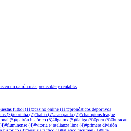
ecen un patrón más predecible y rentable.
uestas futbol
(
11
)
#
casino online
(
11
)
#
pronósticos deportivos
ians
(
7
)
#
coritiba
(
7
)
#
bahia
(
7
)
#
sao paulo
(
7
)
#
champions league
ional
(
5
)
#
patrón histórico
(
5
)
#
liga mx
(
5
)
#
laliga
(
5
)
#
peru
(
5
)
#
huracan
(
4
)
#
fluminense
(
4
)
#
vitoria
(
4
)
#
alianza lima
(
4
)
#
primera división
n historico
(
3
)
#
analisis tactico
(
3
)
#
atletico tucuman
(
3
)
#
liga