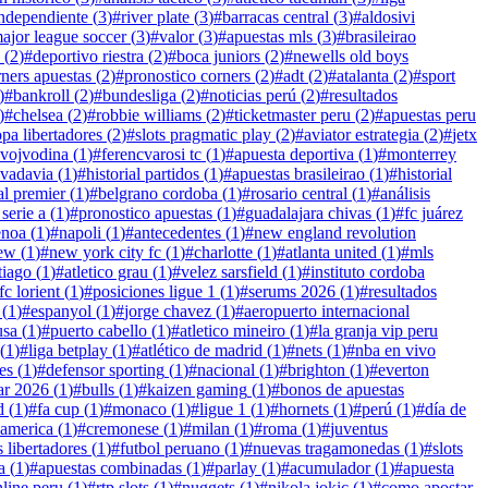
ndependiente
(
3
)
#
river plate
(
3
)
#
barracas central
(
3
)
#
aldosivi
ajor league soccer
(
3
)
#
valor
(
3
)
#
apuestas mls
(
3
)
#
brasileirao
(
2
)
#
deportivo riestra
(
2
)
#
boca juniors
(
2
)
#
newells old boys
rners apuestas
(
2
)
#
pronostico corners
(
2
)
#
adt
(
2
)
#
atalanta
(
2
)
#
sport
)
#
bankroll
(
2
)
#
bundesliga
(
2
)
#
noticias perú
(
2
)
#
resultados
)
#
chelsea
(
2
)
#
robbie williams
(
2
)
#
ticketmaster peru
(
2
)
#
apuestas peru
pa libertadores
(
2
)
#
slots pragmatic play
(
2
)
#
aviator estrategia
(
2
)
#
jetx
vojvodina
(
1
)
#
ferencvarosi tc
(
1
)
#
apuesta deportiva
(
1
)
#
monterrey
ivadavia
(
1
)
#
historial partidos
(
1
)
#
apuestas brasileirao
(
1
)
#
historial
al premier
(
1
)
#
belgrano cordoba
(
1
)
#
rosario central
(
1
)
#
análisis
 serie a
(
1
)
#
pronostico apuestas
(
1
)
#
guadalajara chivas
(
1
)
#
fc juárez
enoa
(
1
)
#
napoli
(
1
)
#
antecedentes
(
1
)
#
new england revolution
rew
(
1
)
#
new york city fc
(
1
)
#
charlotte
(
1
)
#
atlanta united
(
1
)
#
mls
tiago
(
1
)
#
atletico grau
(
1
)
#
velez sarsfield
(
1
)
#
instituto cordoba
fc lorient
(
1
)
#
posiciones ligue 1
(
1
)
#
serums 2026
(
1
)
#
resultados
(
1
)
#
espanyol
(
1
)
#
jorge chavez
(
1
)
#
aeropuerto internacional
usa
(
1
)
#
puerto cabello
(
1
)
#
atletico mineiro
(
1
)
#
la granja vip peru
(
1
)
#
liga betplay
(
1
)
#
atlético de madrid
(
1
)
#
nets
(
1
)
#
nba en vivo
es
(
1
)
#
defensor sporting
(
1
)
#
nacional
(
1
)
#
brighton
(
1
)
#
everton
ar 2026
(
1
)
#
bulls
(
1
)
#
kaizen gaming
(
1
)
#
bonos de apuestas
d
(
1
)
#
fa cup
(
1
)
#
monaco
(
1
)
#
ligue 1
(
1
)
#
hornets
(
1
)
#
perú
(
1
)
#
día de
america
(
1
)
#
cremonese
(
1
)
#
milan
(
1
)
#
roma
(
1
)
#
juventus
 libertadores
(
1
)
#
futbol peruano
(
1
)
#
nuevas tragamonedas
(
1
)
#
slots
a
(
1
)
#
apuestas combinadas
(
1
)
#
parlay
(
1
)
#
acumulador
(
1
)
#
apuesta
line peru
(
1
)
#
rtp slots
(
1
)
#
nuggets
(
1
)
#
nikola jokic
(
1
)
#
como apostar