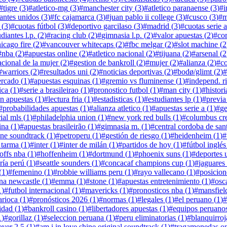
#
tigre
(
3
)
#
atletico-mg
(
3
)
#
manchester city
(
3
)
#
atletico paranaense
(
3
)
#
i
antes unidos
(
3
)
#
fc cajamarca
(
3
)
#
juan pablo ii college
(
3
)
#
cusco
(
3
)
#
m
(
3
)
#
cuotas fútbol
(
3
)
#
deportivo garcilaso
(
3
)
#
madrid
(
3
)
#
cuotas serie a
udiantes l.p.
(
2
)
#
racing club
(
2
)
#
gimnasia l.p.
(
2
)
#
valor apuestas
(
2
)
#
co
icago fire
(
2
)
#
vancouver whitecaps
(
2
)
#
fbc melgar
(
2
)
#
slot machine
(
2
#
nba
(
2
)
#
apuestas online
(
2
)
#
atletico nacional
(
2
)
#
tijuana
(
2
)
#
arsenal
(
2
acional de la mujer
(
2
)
#
gestion de bankroll
(
2
)
#
mujer
(
2
)
#
alianza
(
2
)
#
co
#
warriors
(
2
)
#
resultados uni
(
2
)
#
noticias deportivas
(
2
)
#
bodø/glimt
(
2
)
#
ercado
(
1
)
#
apuestas esquinas
(
1
)
#
gremio vs fluminense
(
1
)
#
independ. r
ica
(
1
)
#
serie a brasileirao
(
1
)
#
pronostico futbol
(
1
)
#
man city
(
1
)
#
histori
ón apuestas
(
1
)
#
lectura fria
(
1
)
#
estadisticas
(
1
)
#
estudiantes lp
(
1
)
#
previa
#
probabilidades apuestas
(
1
)
#
alianza atletico
(
1
)
#
apuestas serie a
(
1
)
#
g
rial mls
(
1
)
#
philadelphia union
(
1
)
#
new york red bulls
(
1
)
#
columbus c
ina
(
1
)
#
apuestas brasileirão
(
1
)
#
gimnasia m.
(
1
)
#
central cordoba de san
ine soundtrack
(
1
)
#
petroperu
(
1
)
#
gestión de riesgo
(
1
)
#
heidenheim
(
1
)
#
 tarma
(
1
)
#
inter
(
1
)
#
inter de milán
(
1
)
#
partidos de hoy
(
1
)
#
fútbol inglés
offs nba
(
1
)
#
hoffenheim
(
1
)
#
dortmund
(
1
)
#
phoenix suns
(
1
)
#
deportes 
ería perú
(
1
)
#
seattle sounders
(
1
)
#
concacaf champions cup
(
1
)
#
jaguares
(
1
)
#
femenino
(
1
)
#
robbie williams peru
(
1
)
#
rayo vallecano
(
1
)
#
posicion
ona newcastle
(
1
)
#
emma
(
1
)
#
stone
(
1
)
#
apuestas entretenimiento
(
1
)
#
osc
1
)
#
futbol internacional
(
1
)
#
mavericks
(
1
)
#
pronosticos nba
(
1
)
#
mansfiel
arioca
(
1
)
#
pronósticos 2026
(
1
)
#
normas
(
1
)
#
legales
(
1
)
#
el peruano
(
1
)
#
lidad
(
1
)
#
bankroll casino
(
1
)
#
libertadores apuestas
(
1
)
#
equipos peruanos
1
)
#
gorillaz
(
1
)
#
seleccion peruana
(
1
)
#
peru eliminatorias
(
1
)
#
blanquirroj
over 2.5
(
1
)
#
am i in love shine original soundtrack
(
1
)
#
tragamonedas on