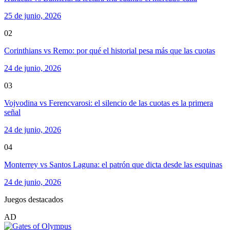
25 de junio, 2026
02
Corinthians vs Remo: por qué el historial pesa más que las cuotas
24 de junio, 2026
03
Vojvodina vs Ferencvarosi: el silencio de las cuotas es la primera
señal
24 de junio, 2026
04
Monterrey vs Santos Laguna: el patrón que dicta desde las esquinas
24 de junio, 2026
Juegos destacados
AD