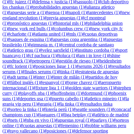
(
1
)
#
fc juárez
(
1
)
#
defensa y justicia
(
1
)
#
sassuolo
(
1
)
#
club deportivo
los chankas
(
1
)
#
probabilidades apuestas
(
1
)
#
alianza atletico
(
1
)
#
apuestas serie a
(
1
)
#
genoa
(
1
)
#
napoli
(
1
)
#
antecedentes
(
1
)
#
new
england revolution
(
1
)
#
previa apuestas
(
1
)
#
cf montreal
(
1
)
#
pronóstico apuestas
(
1
)
#
historial mls
(
1
)
#
philadelphia union
(
1
)
#
new york red bulls
(
1
)
#
columbus crew
(
1
)
#
new york city fc
(
1
)
#
charlotte
(
1
)
#
atlanta united
(
1
)
#
mls
(
1
)
#
cuotas deportivas
(
1
)
#
saques de esquina
(
1
)
#
apuestas copa argentina
(
1
)
#
apuestas
brasileirão
(
1
)
#
gimnasia m.
(
1
)
#
central cordoba de santiago
(
1
)
#
atletico grau
(
1
)
#
velez sarsfield
(
1
)
#
instituto cordoba
(
1
)
#
sport
huancayo
(
1
)
#
cf pachuca
(
1
)
#
toluca
(
1
)
#
am i in love
(
1
)
#
shine
soundtrack
(
1
)
#
petroperu
(
1
)
#
gestión de riesgo
(
1
)
#
heidenheim
(
1
)
#
fc lorient
(
1
)
#
posiciones ligue 1
(
1
)
#
serums 2026
(
1
)
#
resultados
serums
(
1
)
#
finales serums
(
1
)
#
tinka
(
1
)
#
estrategia de apuestas
(
1
)
#
adt tarma
(
1
)
#
inter
(
1
)
#
inter de milán
(
1
)
#
partidos de hoy
(
1
)
#
fútbol inglés
(
1
)
#
espanyol
(
1
)
#
jorge chavez
(
1
)
#
aeropuerto
internacional
(
1
)
#
fixture liga 1
(
1
)
#
golden state warriors
(
1
)
#
stephen
curry
(
1
)
#
playoffs nba
(
1
)
#
hoffenheim
(
1
)
#
dortmund
(
1
)
#
phoenix
suns
(
1
)
#
deportes usa
(
1
)
#
puerto cabello
(
1
)
#
atletico mineiro
(
1
)
#
la
granja vip peru
(
1
)
#
granja
(
1
)
#
la tinka
(
1
)
#
resultados tinka
(
1
)
#
sorteo la tinka
(
1
)
#
lotería perú
(
1
)
#
seattle sounders
(
1
)
#
concacaf
champions cup
(
1
)
#
jaguares
(
1
)
#
liga betplay
(
1
)
#
atlético de madrid
(
1
)
#
nets
(
1
)
#
nba en vivo
(
1
)
#
apuestas royal
(
1
)
#
parlays
(
1
)
#
sorteos
online
(
1
)
#
cuotas apuestas
(
1
)
#
femenino
(
1
)
#
robbie williams peru
(
1
)
#
rayo vallecano
(
1
)
#
posiciones
(
1
)
#
defensor sporting