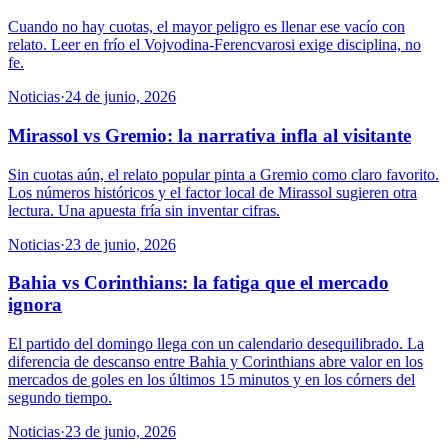
Cuando no hay cuotas, el mayor peligro es llenar ese vacío con
relato. Leer en frío el Vojvodina-Ferencvarosi exige disciplina, no
fe.
Noticias
·
24 de junio, 2026
Mirassol vs Gremio: la narrativa infla al visitante
Sin cuotas aún, el relato popular pinta a Gremio como claro favorito.
Los números históricos y el factor local de Mirassol sugieren otra
lectura. Una apuesta fría sin inventar cifras.
Noticias
·
23 de junio, 2026
Bahia vs Corinthians: la fatiga que el mercado
ignora
El partido del domingo llega con un calendario desequilibrado. La
diferencia de descanso entre Bahia y Corinthians abre valor en los
mercados de goles en los últimos 15 minutos y en los córners del
segundo tiempo.
Noticias
·
23 de junio, 2026