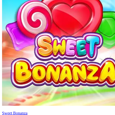
Sweet Bonanza