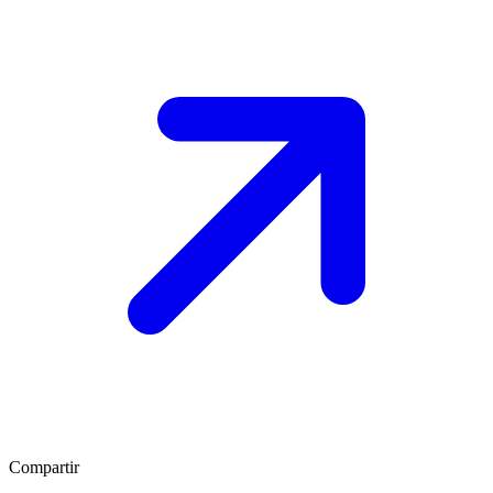
Compartir