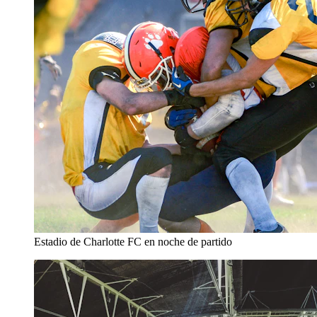
Estadio de Charlotte FC en noche de partido