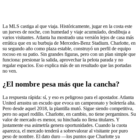
La MLS castiga al que viaja. Históricamente, jugar en la costa este
un jueves de noche, con humedad y viaje acumulado, desdibuja a
varios visitantes. Atlanta ha mostrado una versión lejos de casa más
errática que en su burbuja de Mercedes-Benz Stadium. Charlotte, en
su segundo año como plaza estable, construyó un perfil de equipo
rocoso en su patio. Sin grandes figuras, pero con un plan simple que
funciona: presionar la salida, aprovechar la pelota parada y no
regalar espacios. Eso explica más de un resultado que las portadas
no ven.
¿El nombre pesa más que la cancha?
La respuesta rápida: sí, y eso es peligroso para el apostador. Atlanta
United arrastra un escudo que evoca un campeonato y boletería alta.
Pero desde aquel 2018, la plantilla mutó. Sigue siendo competitiva,
pero no aquel rodillo. Charlotte, en cambio, no tiene pergaminos. Su
valor de mercado es menor, su hinchada no llena titulares. Y
justamente esa asimetría genera oportunidades. Cuando la cuota
aparezca, el mercado tenderá a sobrevalorar al visitante por puro
peso de nombre. El dato duro —los puntos que Charlotte ya