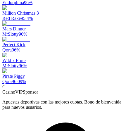
Endorphina
96
%
Million Christmas 3
Red Rake
95.4
%
Mars Dinner
MrSlotty
96
%
Perfect Kick
Qora
96
%
Wild 7 Fruits
MrSlotty
96
%
Pirate Piggy
Qora
96.09
%
C
CasinoVIP
Sponsor
Apuestas deportivas con las mejores cuotas. Bono de bienvenida
para nuevos usuarios.