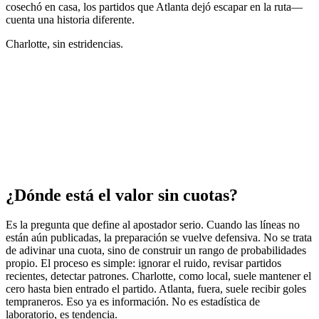
cosechó en casa, los partidos que Atlanta dejó escapar en la ruta—
cuenta una historia diferente.
Charlotte, sin estridencias.
¿Dónde está el valor sin cuotas?
Es la pregunta que define al apostador serio. Cuando las líneas no
están aún publicadas, la preparación se vuelve defensiva. No se trata
de adivinar una cuota, sino de construir un rango de probabilidades
propio. El proceso es simple: ignorar el ruido, revisar partidos
recientes, detectar patrones. Charlotte, como local, suele mantener el
cero hasta bien entrado el partido. Atlanta, fuera, suele recibir goles
tempraneros. Eso ya es información. No es estadística de
laboratorio, es tendencia.