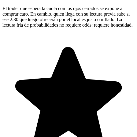
El trader que espera la cuota con los ojos cerrados se expone a
comprar caro. En cambio, quien llega con su lectura previa sabe si
ese 2.30 que luego ofrecerán por el local es justo o inflado. La
lectura fría de probabilidades no requiere odds: requiere honestidad.