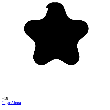
+18
Jugar Ahora