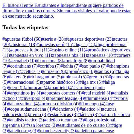
El historial entre Estudiantes e Independiente sugiere partidos de
ritmo alto y muchos córners. Sin cuotas visibles, el valor puede estar
en ese mercado secundario.
Todas las etiquetas
#
apuestas fútbol
(
60
)
#
serie a
(
28
)
#
apuestas deportivas
(
23
)
#
cuotas
(
20
)
#
historial
(
18
)
#
apuestas perú
(
15
)
#
liga 1
(
15
)
#
liga profesional
(
13
)
#
apuestas futbol
(
11
)
#
casino online
(
11
)
#
pronósticos deportivos
(
11
)
#
apuestas en vivo
(
11
)
#
apuestas nba
(
11
)
#
apuestas
(
10
)
#
corners
(
10
)
#
ecuabet
(
10
)
#
barcelona
(
8
)
#
botafogo
(
8
)
#
probabilidad
(
7
)
#
corinthians
(
7
)
#
coritiba
(
7
)
#
bahia
(
7
)
#
sao paulo
(
7
)
#
champions
league
(
7
)
#
celtics
(
7
)
#
cruzeiro
(
6
)
#
pronóstico
(
6
)
#
santos
(
6
)
#
la liga
(
6
)
#
lakers
(
6
)
#
rb bragantino
(
5
)
#
mirassol
(
5
)
#
gremio
(
5
)
#
palmeiras
(
5
)
#
internacional
(
5
)
#
patrón histórico
(
5
)
#
liga mx
(
5
)
#
laliga
(
5
)
#
peru
(
5
)
#
huracan
(
4
)
#
banfield
(
4
)
#
sarmiento junin
(
4
)
#
argentinos jrs
(
4
)
#
apuestas corners
(
4
)
#
real madrid
(
4
)
#
análisis
táctico
(
4
)
#
liverpool
(
4
)
#
premier league
(
4
)
#
fluminense
(
4
)
#
vitoria
(
4
)
#
alianza lima
(
4
)
#
primera división
(
4
)
#
flamengo
(
4
)
#
psg
(
4
)
#
copa sudamericana
(
4
)
#
cienciano
(
4
)
#
atletico
(
4
)
#
cuotas
baloncesto
(
4
)
#
remo
(
3
)
#
estadísticas
(
3
)
#
táctica
(
3
)
#
patron historico
(
3
)
#
analisis tactico
(
3
)
#
atletico tucuman
(
3
)
#
liga profesional
argentina
(
3
)
#
san lorenzo
(
3
)
#
estudiantes de rio cuarto
(
3
)
#
tigre
(
3
)
#
atletico-mg
(
3
)
#
manchester city
(
3
)
#
atletico paranaense