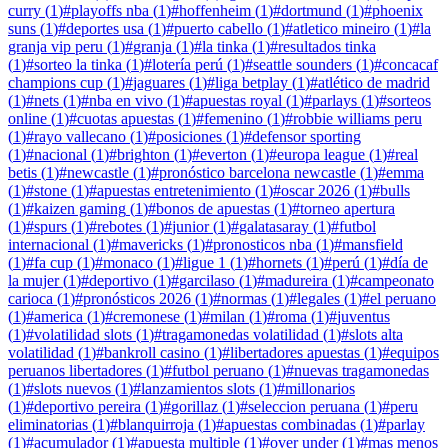
curry
(
1
)
#
playoffs nba
(
1
)
#
hoffenheim
(
1
)
#
dortmund
(
1
)
#
phoenix
suns
(
1
)
#
deportes usa
(
1
)
#
puerto cabello
(
1
)
#
atletico mineiro
(
1
)
#
la
granja vip peru
(
1
)
#
granja
(
1
)
#
la tinka
(
1
)
#
resultados tinka
(
1
)
#
sorteo la tinka
(
1
)
#
lotería perú
(
1
)
#
seattle sounders
(
1
)
#
concacaf
champions cup
(
1
)
#
jaguares
(
1
)
#
liga betplay
(
1
)
#
atlético de madrid
(
1
)
#
nets
(
1
)
#
nba en vivo
(
1
)
#
apuestas royal
(
1
)
#
parlays
(
1
)
#
sorteos
online
(
1
)
#
cuotas apuestas
(
1
)
#
femenino
(
1
)
#
robbie williams peru
(
1
)
#
rayo vallecano
(
1
)
#
posiciones
(
1
)
#
defensor sporting
(
1
)
#
nacional
(
1
)
#
brighton
(
1
)
#
everton
(
1
)
#
europa league
(
1
)
#
real
betis
(
1
)
#
newcastle
(
1
)
#
pronóstico barcelona newcastle
(
1
)
#
emma
(
1
)
#
stone
(
1
)
#
apuestas entretenimiento
(
1
)
#
oscar 2026
(
1
)
#
bulls
(
1
)
#
kaizen gaming
(
1
)
#
bonos de apuestas
(
1
)
#
torneo apertura
(
1
)
#
spurs
(
1
)
#
rebotes
(
1
)
#
junior
(
1
)
#
galatasaray
(
1
)
#
futbol
internacional
(
1
)
#
mavericks
(
1
)
#
pronosticos nba
(
1
)
#
mansfield
(
1
)
#
fa cup
(
1
)
#
monaco
(
1
)
#
ligue 1
(
1
)
#
hornets
(
1
)
#
perú
(
1
)
#
día de
la mujer
(
1
)
#
deportivo
(
1
)
#
garcilaso
(
1
)
#
madureira
(
1
)
#
campeonato
carioca
(
1
)
#
pronósticos 2026
(
1
)
#
normas
(
1
)
#
legales
(
1
)
#
el peruano
(
1
)
#
america
(
1
)
#
cremonese
(
1
)
#
milan
(
1
)
#
roma
(
1
)
#
juventus
(
1
)
#
volatilidad slots
(
1
)
#
tragamonedas volatilidad
(
1
)
#
slots alta
volatilidad
(
1
)
#
bankroll casino
(
1
)
#
libertadores apuestas
(
1
)
#
equipos
peruanos libertadores
(
1
)
#
futbol peruano
(
1
)
#
nuevas tragamonedas
(
1
)
#
slots nuevos
(
1
)
#
lanzamientos slots
(
1
)
#
millonarios
(
1
)
#
deportivo pereira
(
1
)
#
gorillaz
(
1
)
#
seleccion peruana
(
1
)
#
peru
eliminatorias
(
1
)
#
blanquirroja
(
1
)
#
apuestas combinadas
(
1
)
#
parlay
(
1
)
#
acumulador
(
1
)
#
apuesta multiple
(
1
)
#
over under
(
1
)
#
mas menos