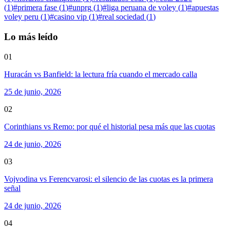
(
1
)
#
primera fase
(
1
)
#
unprg
(
1
)
#
liga peruana de voley
(
1
)
#
apuestas
voley peru
(
1
)
#
casino vip
(
1
)
#
real sociedad
(
1
)
Lo más leído
01
Huracán vs Banfield: la lectura fría cuando el mercado calla
25 de junio, 2026
02
Corinthians vs Remo: por qué el historial pesa más que las cuotas
24 de junio, 2026
03
Vojvodina vs Ferencvarosi: el silencio de las cuotas es la primera
señal
24 de junio, 2026
04