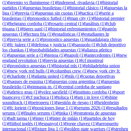
(
1
)
#
gremio vs fluminense
(
1
)
#
independ. rivadavia
(
1
)
#
historial
partidos
(
1
)
#
apuestas brasileirao
(
1
)
#
historial clásico
(
1
)
#
apuestas la
liga
(
1
)
#
previa
(
1
)
#
apuestas sin cuotas
(
1
)
#
tactica
(
1
)
#
serie a
brasileirao
(
1
)
#
pronostico futbol
(
1
)
#
man city
(
1
)
#
historial premier
(
1
)
#
belgrano cordoba
(
1
)
#
rosario central
(
1
)
#
análisis
(
1
)
#
club
tijuana
(
1
)
#
tigres uanl
(
1
)
#
historial enfrentamientos
(
1
)
#
patrón
apuestas
(
1
)
#
lectura fria
(
1
)
#
estadisticas
(
1
)
#
estudiantes lp
(
1
)
#
previa serie a
(
1
)
#
pronostico apuestas
(
1
)
#
guadalajara chivas
(
1
)
#
fc juárez
(
1
)
#
defensa y justicia
(
1
)
#
sassuolo
(
1
)
#
club deportivo
los chankas
(
1
)
#
probabilidades apuestas
(
1
)
#
alianza atletico
(
1
)
#
apuestas serie a
(
1
)
#
genoa
(
1
)
#
napoli
(
1
)
#
antecedentes
(
1
)
#
new
england revolution
(
1
)
#
previa apuestas
(
1
)
#
cf montreal
(
1
)
#
pronóstico apuestas
(
1
)
#
historial mls
(
1
)
#
philadelphia union
(
1
)
#
new york red bulls
(
1
)
#
columbus crew
(
1
)
#
new york city fc
(
1
)
#
charlotte
(
1
)
#
atlanta united
(
1
)
#
mls
(
1
)
#
cuotas deportivas
(
1
)
#
saques de esquina
(
1
)
#
apuestas copa argentina
(
1
)
#
apuestas
brasileirão
(
1
)
#
gimnasia m.
(
1
)
#
central cordoba de santiago
(
1
)
#
atletico grau
(
1
)
#
velez sarsfield
(
1
)
#
instituto cordoba
(
1
)
#
sport
huancayo
(
1
)
#
cf pachuca
(
1
)
#
toluca
(
1
)
#
am i in love
(
1
)
#
shine
soundtrack
(
1
)
#
petroperu
(
1
)
#
gestión de riesgo
(
1
)
#
heidenheim
(
1
)
#
fc lorient
(
1
)
#
posiciones ligue 1
(
1
)
#
serums 2026
(
1
)
#
resultados
serums
(
1
)
#
finales serums
(
1
)
#
tinka
(
1
)
#
estrategia de apuestas
(
1
)
#
adt tarma
(
1
)
#
inter
(
1
)
#
inter de milán
(
1
)
#
partidos de hoy
(
1
)
#
fútbol inglés
(
1
)
#
espanyol
(
1
)
#
jorge chavez
(
1
)
#
aeropuerto
internacional
(
1
)
#
fixture liga 1
(
1
)
#
golden state warriors
(
1
)
#
stephen