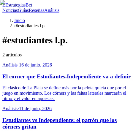
E
EstrategiasBet
Noticias
Guías
Reseñas
Análisis
Inicio
›
#estudiantes l.p.
#
estudiantes l.p.
2
artículos
Análisis
·
16 de junio, 2026
El corner que Estudiantes-Independiente va a definir
El clásico de La Plata se define más por la pelota quieta que por el
juego en movimiento. Los córners y las faltas laterales marcarán el
ritmo y el valor en apuestas.
Análisis
·
11 de junio, 2026
Estudiantes vs Independiente: el patrón que los
córners gritan