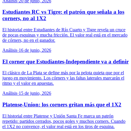
Análisis
·
20 de junio, 2026
Estudiantes RC vs Tigre: el patrón que señala a los
corners, no al 1X2
El historial entre Estudiantes de Río Cuarto y Tigre revela un cruce
de pocas esquinas y mucha fricción. El valor real está en el mercado
de córners, no en el ganador.
Análisis
·
16 de junio, 2026
El corner que Estudiantes-Independiente va a definir
El clásico de La Plata se define más por la pelota quieta que por el
juego en movimiento. Los córners y las faltas laterales marcarán el
ritmo y el valor en apuestas.
Análisis
·
15 de junio, 2026
Platense-Union: los corners gritan más que el 1X2
El historial entre Platense y Unión Santa Fe marca un patrón
repetido: partidos cerrados, pocos goles y muchos corners. Cuando
el 1X2 no convence, el valor real está en los tiros de esquina.