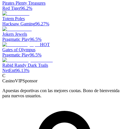
Pirates Plenty Treasures
Red Tiger
96.2
%
Totem Poles
Hacksaw Gaming
96.27
%
Jokers Jewels
Pragmatic Play
96.5
%
HOT
Gates of Olympus
Pragmatic Play
96.5
%
Rabid Randy Dark Trails
NetEnt
96.13
%
C
CasinoVIP
Sponsor
Apuestas deportivas con las mejores cuotas. Bono de bienvenida
para nuevos usuarios.