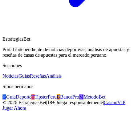
EstrategiasBet
Portal independiente de noticias deportivas, análisis de apuestas y
reseñas de casas de apuestas para el mercado peruano.
Secciones
Noticias
Guías
Reseñas
Análisis
Sitios hermanos
G
GuiaDeporte
T
TipsterPeru
B
BancaPro
M
MetodoBet
©
2026
EstrategiasBet
|
18+ Juega responsablemente
|
CasinoVIP
Jugar Ahora