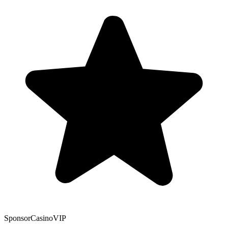
Sponsor
CasinoVIP