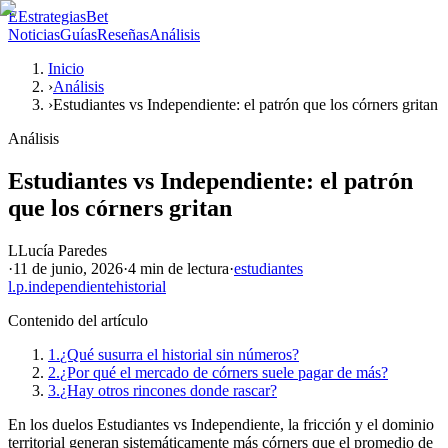
E
EstrategiasBet
Noticias
Guías
Reseñas
Análisis
Inicio
›
Análisis
›
Estudiantes vs Independiente: el patrón que los córners gritan
Análisis
Estudiantes vs Independiente: el patrón
que los córners gritan
L
Lucía Paredes
·
11 de junio, 2026
·
4 min
de lectura
·
estudiantes
l.p.
independiente
historial
Contenido del artículo
1.
¿Qué susurra el historial sin números?
2.
¿Por qué el mercado de córners suele pagar de más?
3.
¿Hay otros rincones donde rascar?
En los duelos Estudiantes vs Independiente, la fricción y el dominio
territorial generan sistemáticamente más córners que el promedio de