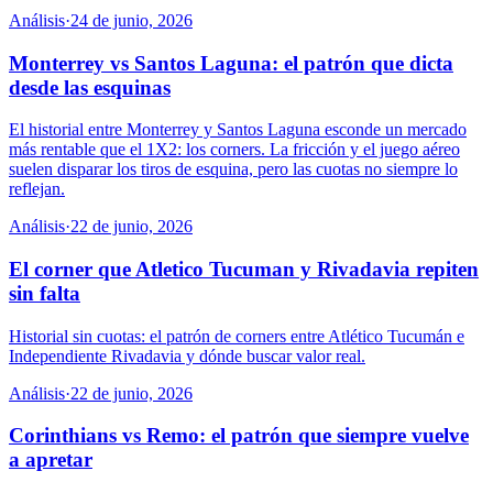
Análisis
·
24 de junio, 2026
Monterrey vs Santos Laguna: el patrón que dicta
desde las esquinas
El historial entre Monterrey y Santos Laguna esconde un mercado
más rentable que el 1X2: los corners. La fricción y el juego aéreo
suelen disparar los tiros de esquina, pero las cuotas no siempre lo
reflejan.
Análisis
·
22 de junio, 2026
El corner que Atletico Tucuman y Rivadavia repiten
sin falta
Historial sin cuotas: el patrón de corners entre Atlético Tucumán e
Independiente Rivadavia y dónde buscar valor real.
Análisis
·
22 de junio, 2026
Corinthians vs Remo: el patrón que siempre vuelve
a apretar