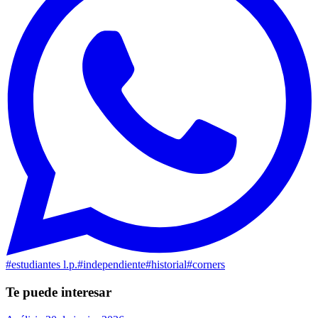
#
estudiantes l.p.
#
independiente
#
historial
#
corners
Te puede interesar