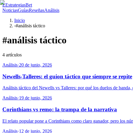
E
EstrategiasBet
Noticias
Guías
Reseñas
Análisis
Inicio
›
#análisis táctico
#
análisis táctico
4
artículos
Análisis
·
20 de junio, 2026
Newells-Talleres: el guion táctico que siempre se repite
Análisis táctico del Newells vs Talleres: por qué los duelos de banda, 
Análisis
·
19 de junio, 2026
Corinthians vs remo: la trampa de la narrativa
El relato popular pone a Corinthians como claro ganador, pero los nú
Análisis
·
12 de junio, 2026