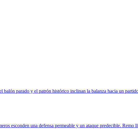
el balón parado y el patrón histórico inclinan la balanza hacia un partid
meros esconden una defensa permeable y un ataque predecible. Remo lle