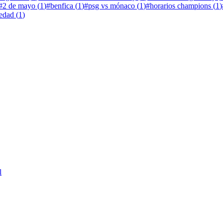
#
2 de mayo
(
1
)
#
benfica
(
1
)
#
psg vs mónaco
(
1
)
#
horarios champions
(
1
)
iedad
(
1
)
l