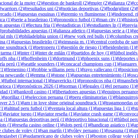
acional de la mujer
(
2
)
#
gestion de bankroll
(
2
)
#
mujer
(
2
)
#
alianza
(
2
)
#
co
#
warriors
(
2
)
#
resultados uni
(
2
)
#
noticias deportivas
(
2
)
#
bodø/glimt
(
2
)
#
ercado
(
1
)
#
apuestas esquinas
(
1
)
#
gremio vs fluminense
(
1
)
#
independ. r
ica
(
1
)
#
serie a brasileirao
(
1
)
#
pronostico futbol
(
1
)
#
man city
(
1
)
#
histori
ón apuestas
(
1
)
#
lectura fria
(
1
)
#
estadisticas
(
1
)
#
estudiantes lp
(
1
)
#
previa
#
probabilidades apuestas
(
1
)
#
alianza atletico
(
1
)
#
apuestas serie a
(
1
)
#
g
rial mls
(
1
)
#
philadelphia union
(
1
)
#
new york red bulls
(
1
)
#
columbus c
ina
(
1
)
#
apuestas brasileirão
(
1
)
#
gimnasia m.
(
1
)
#
central cordoba de san
ine soundtrack
(
1
)
#
petroperu
(
1
)
#
gestión de riesgo
(
1
)
#
heidenheim
(
1
)
#
 tarma
(
1
)
#
inter
(
1
)
#
inter de milán
(
1
)
#
partidos de hoy
(
1
)
#
fútbol inglés
offs nba
(
1
)
#
hoffenheim
(
1
)
#
dortmund
(
1
)
#
phoenix suns
(
1
)
#
deportes 
ería perú
(
1
)
#
seattle sounders
(
1
)
#
concacaf champions cup
(
1
)
#
jaguares
(
1
)
#
femenino
(
1
)
#
robbie williams peru
(
1
)
#
rayo vallecano
(
1
)
#
posicion
ona newcastle
(
1
)
#
emma
(
1
)
#
stone
(
1
)
#
apuestas entretenimiento
(
1
)
#
osc
1
)
#
futbol internacional
(
1
)
#
mavericks
(
1
)
#
pronosticos nba
(
1
)
#
mansfiel
arioca
(
1
)
#
pronósticos 2026
(
1
)
#
normas
(
1
)
#
legales
(
1
)
#
el peruano
(
1
)
#
lidad
(
1
)
#
bankroll casino
(
1
)
#
libertadores apuestas
(
1
)
#
equipos peruanos
1
)
#
gorillaz
(
1
)
#
seleccion peruana
(
1
)
#
peru eliminatorias
(
1
)
#
blanquirroj
over 2.5
(
1
)
#
am i in love shine original soundtrack
(
1
)
#
tragamonedas on
(
1
)
#
altitud peru futbol
(
1
)
#
ventaja local altura
(
1
)
#
apuestas liga 1
(
1
)
#
st
1
)
#
aviator juego
(
1
)
#
aviator reseña
(
1
)
#
aviator crash game
(
1
)
#
convoca
ba
(
1
)
#
apuestas deportivas perú
(
1
)
#
deportivo binacional
(
1
)
#
fútbol per
lots
(
1
)
#
reseña casino online
(
1
)
#
slots perú
(
1
)
#
handicap asiatico
(
1
)
#
a
 clubes de voley
(
1
)
#
san martín
(
1
)
#
vóley peruano
(
1
)
#
osasuna
(
1
)
#
ap
ategiasbet
(
1
)
#
sudamericano de clubes voley
(
1
)
#
boston college voley
(