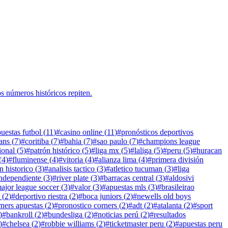
s números históricos repiten.
uestas futbol
(
11
)
#
casino online
(
11
)
#
pronósticos deportivos
ians
(
7
)
#
coritiba
(
7
)
#
bahia
(
7
)
#
sao paulo
(
7
)
#
champions league
ional
(
5
)
#
patrón histórico
(
5
)
#
liga mx
(
5
)
#
laliga
(
5
)
#
peru
(
5
)
#
huracan
(
4
)
#
fluminense
(
4
)
#
vitoria
(
4
)
#
alianza lima
(
4
)
#
primera división
n historico
(
3
)
#
analisis tactico
(
3
)
#
atletico tucuman
(
3
)
#
liga
ndependiente
(
3
)
#
river plate
(
3
)
#
barracas central
(
3
)
#
aldosivi
ajor league soccer
(
3
)
#
valor
(
3
)
#
apuestas mls
(
3
)
#
brasileirao
(
2
)
#
deportivo riestra
(
2
)
#
boca juniors
(
2
)
#
newells old boys
rners apuestas
(
2
)
#
pronostico corners
(
2
)
#
adt
(
2
)
#
atalanta
(
2
)
#
sport
)
#
bankroll
(
2
)
#
bundesliga
(
2
)
#
noticias perú
(
2
)
#
resultados
)
#
chelsea
(
2
)
#
robbie williams
(
2
)
#
ticketmaster peru
(
2
)
#
apuestas peru