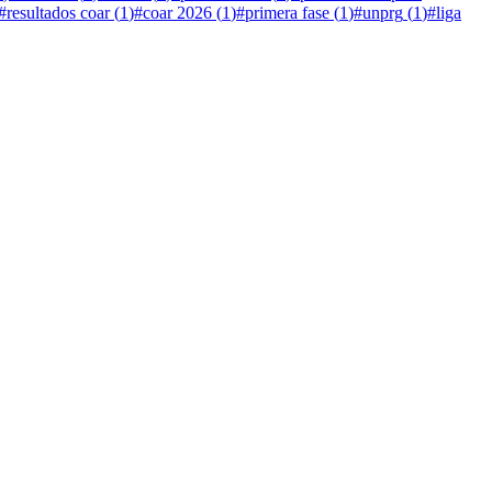
#
resultados coar
(
1
)
#
coar 2026
(
1
)
#
primera fase
(
1
)
#
unprg
(
1
)
#
liga