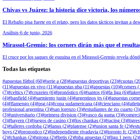
Chivas vs Juárez: la historia dice victoria, los número
El Rebaño pisa fuerte en el relato, pero los datos tácticos invitan a d
Análisis
·
6 de junio, 2026
Mirassol-Gremio: los corners dirán más que el result
El cruce por los saques de esquina en el Mirassol-Gremio revela dónde
Todas las etiquetas
#
apuestas fútbol
(
60
)
#
serie a
(
28
)
#
apuestas deportivas
(
23
)
#
cuotas
(
2
(
11
)
#
apuestas en vivo
(
11
)
#
apuestas nba
(
11
)
#
apuestas
(
10
)
#
corners
(
(
7
)
#
celtics
(
7
)
#
cruzeiro
(
6
)
#
pronóstico
(
6
)
#
santos
(
6
)
#
la liga
(
6
)
#
laker
(
4
)
#
banfield
(
4
)
#
sarmiento junin
(
4
)
#
argentinos jrs
(
4
)
#
apuestas corne
(
4
)
#
flamengo
(
4
)
#
psg
(
4
)
#
copa sudamericana
(
4
)
#
cienciano
(
4
)
#
atlet
profesional argentina
(
3
)
#
san lorenzo
(
3
)
#
estudiantes de rio cuarto
(
3
)
(
3
)
#
universitario
(
3
)
#
primera division
(
3
)
#
vasco da gama
(
3
)
#
comerci
(
3
)
#
bayern
(
3
)
#
juegos de casino
(
3
)
#
los chankas
(
3
)
#
racing
(
3
)
#
tigres
(
2
)
#
talleres cordoba
(
2
)
#
lanus
(
2
)
#
platense
(
2
)
#
union santa fe
(
2
)
#
est
boys
(
2
)
#
pronostico
(
2
)
#
independiente rivadavia
(
2
)
#
toronto fc
(
2
)
#
ch
(
2
)
#
chankas
(
2
)
#
girona
(
2
)
#
betis
(
2
)
#
nba apuestas
(
2
)
#
liga 1 peru
(
2
)