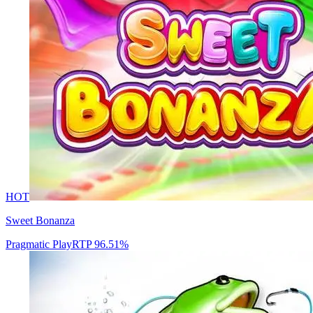
HOT
Sweet Bonanza
Pragmatic Play
RTP
96.51
%