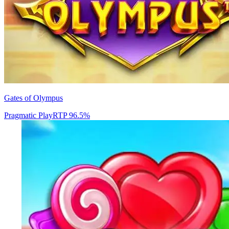
Gates of Olympus
Pragmatic Play
RTP
96.5
%