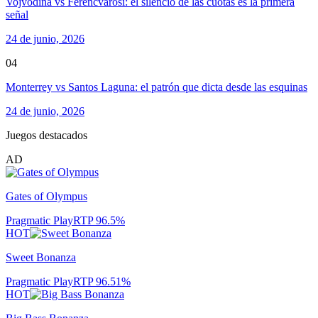
Vojvodina vs Ferencvarosi: el silencio de las cuotas es la primera
señal
24 de junio, 2026
04
Monterrey vs Santos Laguna: el patrón que dicta desde las esquinas
24 de junio, 2026
Juegos destacados
AD
Gates of Olympus
Pragmatic Play
RTP
96.5
%
HOT
Sweet Bonanza
Pragmatic Play
RTP
96.51
%
HOT