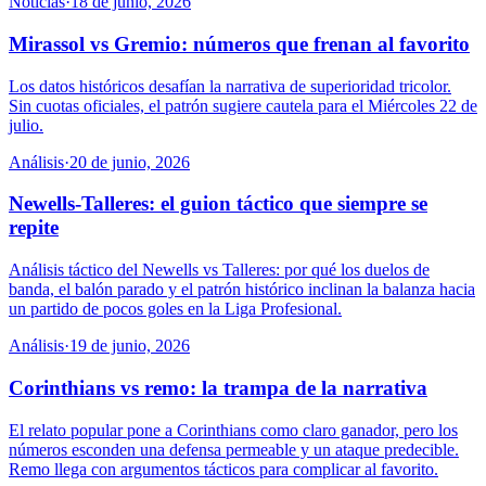
Noticias
·
18 de junio, 2026
Mirassol vs Gremio: números que frenan al favorito
Los datos históricos desafían la narrativa de superioridad tricolor.
Sin cuotas oficiales, el patrón sugiere cautela para el Miércoles 22 de
julio.
Análisis
·
20 de junio, 2026
Newells-Talleres: el guion táctico que siempre se
repite
Análisis táctico del Newells vs Talleres: por qué los duelos de
banda, el balón parado y el patrón histórico inclinan la balanza hacia
un partido de pocos goles en la Liga Profesional.
Análisis
·
19 de junio, 2026
Corinthians vs remo: la trampa de la narrativa
El relato popular pone a Corinthians como claro ganador, pero los
números esconden una defensa permeable y un ataque predecible.
Remo llega con argumentos tácticos para complicar al favorito.