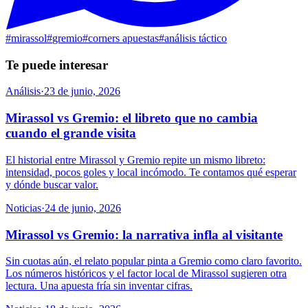
#
mirassol
#
gremio
#
corners apuestas
#
análisis táctico
Te puede interesar
Análisis
·
23 de junio, 2026
Mirassol vs Gremio: el libreto que no cambia
cuando el grande visita
El historial entre Mirassol y Gremio repite un mismo libreto:
intensidad, pocos goles y local incómodo. Te contamos qué esperar
y dónde buscar valor.
Noticias
·
24 de junio, 2026
Mirassol vs Gremio: la narrativa infla al visitante
Sin cuotas aún, el relato popular pinta a Gremio como claro favorito.
Los números históricos y el factor local de Mirassol sugieren otra
lectura. Una apuesta fría sin inventar cifras.