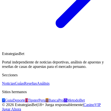
EstrategiasBet
Portal independiente de noticias deportivas, análisis de apuestas y
reseñas de casas de apuestas para el mercado peruano.
Secciones
Noticias
Guías
Reseñas
Análisis
Sitios hermanos
G
GuiaDeporte
T
TipsterPeru
B
BancaPro
M
MetodoBet
©
2026
EstrategiasBet
|
18+ Juega responsablemente
|
CasinoVIP
Jugar Ahora