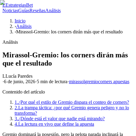
E
EstrategiasBet
Noticias
Guías
Reseñas
Análisis
Inicio
›
Análisis
›
Mirassol-Gremio: los corners dirán más que el resultado
Análisis
Mirassol-Gremio: los corners dirán más
que el resultado
L
Lucía Paredes
·
6 de junio, 2026
·
5 min
de lectura
·
mirassol
gremio
corners apuestas
Contenido del artículo
1.
¿Por qué el estilo de Gremio dispara el conteo de corners?
2.
La trampa táctica: ¿por qué Gremio genera peligro y no lo
transforma?
3.
¿Dónde está el valor que nadie está mirando?
4.
La lectura en vivo que define la apuesta
Gremio dominará la posesión, pero la pelota parada inclinará la