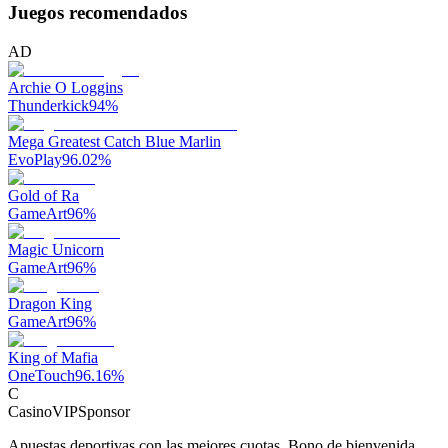
Juegos recomendados
AD
Archie O Loggins
Thunderkick
94
%
Mega Greatest Catch Blue Marlin
EvoPlay
96.02
%
Gold of Ra
GameArt
96
%
Magic Unicorn
GameArt
96
%
Dragon King
GameArt
96
%
King of Mafia
OneTouch
96.16
%
C
CasinoVIP
Sponsor
Apuestas deportivas con las mejores cuotas. Bono de bienvenida