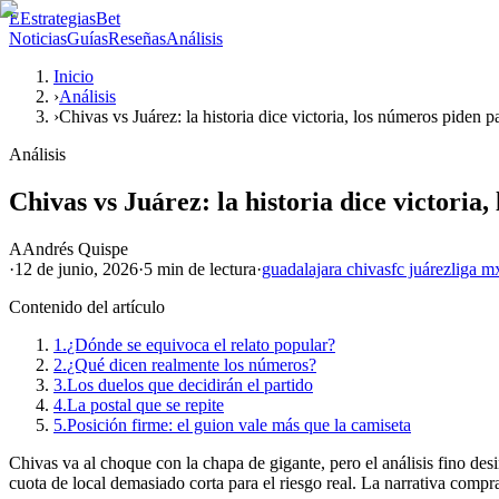
E
EstrategiasBet
Noticias
Guías
Reseñas
Análisis
Inicio
›
Análisis
›
Chivas vs Juárez: la historia dice victoria, los números piden p
Análisis
Chivas vs Juárez: la historia dice victoria
A
Andrés Quispe
·
12 de junio, 2026
·
5 min
de lectura
·
guadalajara chivas
fc juárez
liga m
Contenido del artículo
1.
¿Dónde se equivoca el relato popular?
2.
¿Qué dicen realmente los números?
3.
Los duelos que decidirán el partido
4.
La postal que se repite
5.
Posición firme: el guion vale más que la camiseta
Chivas va al choque con la chapa de gigante, pero el análisis fino de
cuota de local demasiado corta para el riesgo real. La narrativa compra