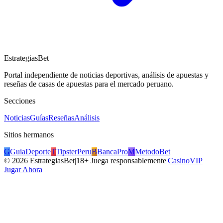
EstrategiasBet
Portal independiente de noticias deportivas, análisis de apuestas y
reseñas de casas de apuestas para el mercado peruano.
Secciones
Noticias
Guías
Reseñas
Análisis
Sitios hermanos
G
GuiaDeporte
T
TipsterPeru
B
BancaPro
M
MetodoBet
©
2026
EstrategiasBet
|
18+ Juega responsablemente
|
CasinoVIP
Jugar Ahora