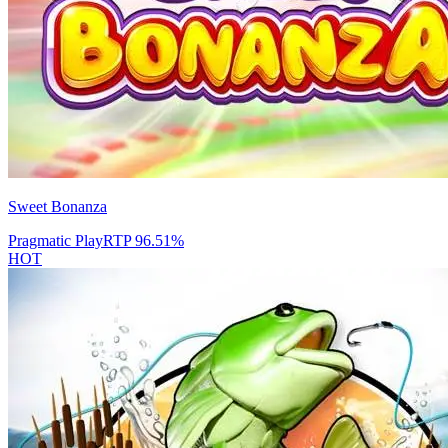
Sweet Bonanza
Pragmatic Play
RTP
96.51
%
HOT