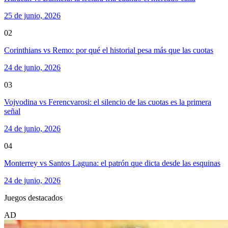
25 de junio, 2026
02
Corinthians vs Remo: por qué el historial pesa más que las cuotas
24 de junio, 2026
03
Vojvodina vs Ferencvarosi: el silencio de las cuotas es la primera
señal
24 de junio, 2026
04
Monterrey vs Santos Laguna: el patrón que dicta desde las esquinas
24 de junio, 2026
Juegos destacados
AD