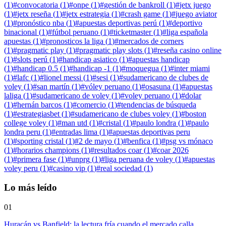
(
1
)
#
convocatoria
(
1
)
#
onpe
(
1
)
#
gestión de bankroll
(
1
)
#
jetx juego
(
1
)
#
jetx reseña
(
1
)
#
jetx estrategia
(
1
)
#
crash game
(
1
)
#
juego aviator
(
1
)
#
pronóstico nba
(
1
)
#
apuestas deportivas perú
(
1
)
#
deportivo
binacional
(
1
)
#
fútbol peruano
(
1
)
#
ticketmaster
(
1
)
#
liga española
apuestas
(
1
)
#
pronosticos la liga
(
1
)
#
mercados de corners
(
1
)
#
pragmatic play
(
1
)
#
pragmatic play slots
(
1
)
#
reseña casino online
(
1
)
#
slots perú
(
1
)
#
handicap asiatico
(
1
)
#
apuestas handicap
(
1
)
#
handicap 0.5
(
1
)
#
handicap -1
(
1
)
#
moquegua
(
1
)
#
inter miami
(
1
)
#
lafc
(
1
)
#
lionel messi
(
1
)
#
sesi
(
1
)
#
sudamericano de clubes de
voley
(
1
)
#
san martín
(
1
)
#
vóley peruano
(
1
)
#
osasuna
(
1
)
#
apuestas
laliga
(
1
)
#
sudamericano de voley
(
1
)
#
voley peruano
(
1
)
#
dolar
(
1
)
#
hernán barcos
(
1
)
#
comercio
(
1
)
#
tendencias de búsqueda
(
1
)
#
estrategiasbet
(
1
)
#
sudamericano de clubes voley
(
1
)
#
boston
college voley
(
1
)
#
man utd
(
1
)
#
cristal
(
1
)
#
paulo londra
(
1
)
#
paulo
londra peru
(
1
)
#
entradas lima
(
1
)
#
apuestas deportivas peru
(
1
)
#
sporting cristal
(
1
)
#
2 de mayo
(
1
)
#
benfica
(
1
)
#
psg vs mónaco
(
1
)
#
horarios champions
(
1
)
#
resultados coar
(
1
)
#
coar 2026
(
1
)
#
primera fase
(
1
)
#
unprg
(
1
)
#
liga peruana de voley
(
1
)
#
apuestas
voley peru
(
1
)
#
casino vip
(
1
)
#
real sociedad
(
1
)
Lo más leído
01
Huracán vs Banfield: la lectura fría cuando el mercado calla