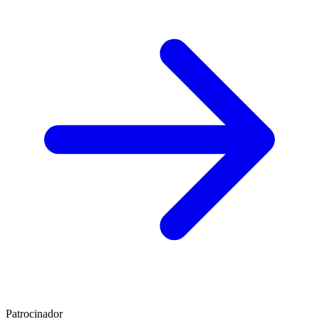
Patrocinador