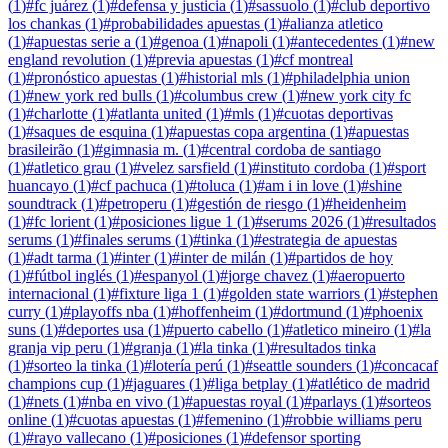
(
1
)
#
fc juárez
(
1
)
#
defensa y justicia
(
1
)
#
sassuolo
(
1
)
#
club deportivo
los chankas
(
1
)
#
probabilidades apuestas
(
1
)
#
alianza atletico
(
1
)
#
apuestas serie a
(
1
)
#
genoa
(
1
)
#
napoli
(
1
)
#
antecedentes
(
1
)
#
new
england revolution
(
1
)
#
previa apuestas
(
1
)
#
cf montreal
(
1
)
#
pronóstico apuestas
(
1
)
#
historial mls
(
1
)
#
philadelphia union
(
1
)
#
new york red bulls
(
1
)
#
columbus crew
(
1
)
#
new york city fc
(
1
)
#
charlotte
(
1
)
#
atlanta united
(
1
)
#
mls
(
1
)
#
cuotas deportivas
(
1
)
#
saques de esquina
(
1
)
#
apuestas copa argentina
(
1
)
#
apuestas
brasileirão
(
1
)
#
gimnasia m.
(
1
)
#
central cordoba de santiago
(
1
)
#
atletico grau
(
1
)
#
velez sarsfield
(
1
)
#
instituto cordoba
(
1
)
#
sport
huancayo
(
1
)
#
cf pachuca
(
1
)
#
toluca
(
1
)
#
am i in love
(
1
)
#
shine
soundtrack
(
1
)
#
petroperu
(
1
)
#
gestión de riesgo
(
1
)
#
heidenheim
(
1
)
#
fc lorient
(
1
)
#
posiciones ligue 1
(
1
)
#
serums 2026
(
1
)
#
resultados
serums
(
1
)
#
finales serums
(
1
)
#
tinka
(
1
)
#
estrategia de apuestas
(
1
)
#
adt tarma
(
1
)
#
inter
(
1
)
#
inter de milán
(
1
)
#
partidos de hoy
(
1
)
#
fútbol inglés
(
1
)
#
espanyol
(
1
)
#
jorge chavez
(
1
)
#
aeropuerto
internacional
(
1
)
#
fixture liga 1
(
1
)
#
golden state warriors
(
1
)
#
stephen
curry
(
1
)
#
playoffs nba
(
1
)
#
hoffenheim
(
1
)
#
dortmund
(
1
)
#
phoenix
suns
(
1
)
#
deportes usa
(
1
)
#
puerto cabello
(
1
)
#
atletico mineiro
(
1
)
#
la
granja vip peru
(
1
)
#
granja
(
1
)
#
la tinka
(
1
)
#
resultados tinka
(
1
)
#
sorteo la tinka
(
1
)
#
lotería perú
(
1
)
#
seattle sounders
(
1
)
#
concacaf
champions cup
(
1
)
#
jaguares
(
1
)
#
liga betplay
(
1
)
#
atlético de madrid
(
1
)
#
nets
(
1
)
#
nba en vivo
(
1
)
#
apuestas royal
(
1
)
#
parlays
(
1
)
#
sorteos
online
(
1
)
#
cuotas apuestas
(
1
)
#
femenino
(
1
)
#
robbie williams peru
(
1
)
#
rayo vallecano
(
1
)
#
posiciones
(
1
)
#
defensor sporting