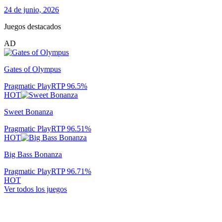
24 de junio, 2026
Juegos destacados
AD
Gates of Olympus
Pragmatic Play
RTP
96.5
%
HOT
Sweet Bonanza
Pragmatic Play
RTP
96.51
%
HOT
Big Bass Bonanza
Pragmatic Play
RTP
96.71
%
HOT
Ver todos los juegos