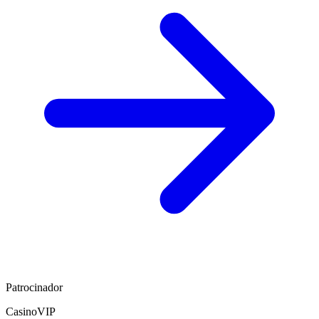
Patrocinador
CasinoVIP