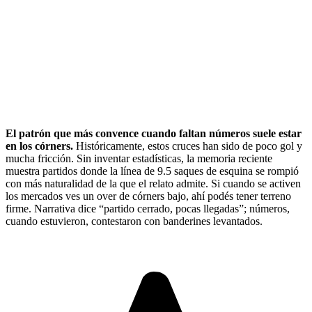
El patrón que más convence cuando faltan números suele estar
en los córners.
Históricamente, estos cruces han sido de poco gol y
mucha fricción. Sin inventar estadísticas, la memoria reciente
muestra partidos donde la línea de 9.5 saques de esquina se rompió
con más naturalidad de la que el relato admite. Si cuando se activen
los mercados ves un over de córners bajo, ahí podés tener terreno
firme. Narrativa dice “partido cerrado, pocas llegadas”; números,
cuando estuvieron, contestaron con banderines levantados.