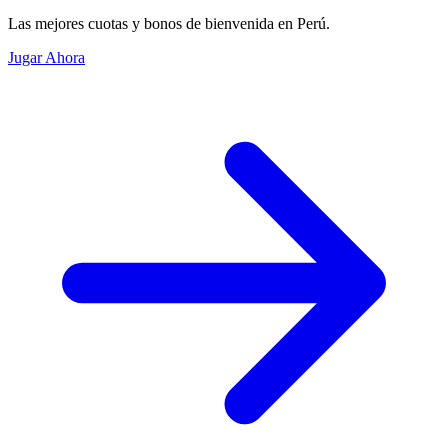
Las mejores cuotas y bonos de bienvenida en Perú.
Jugar Ahora