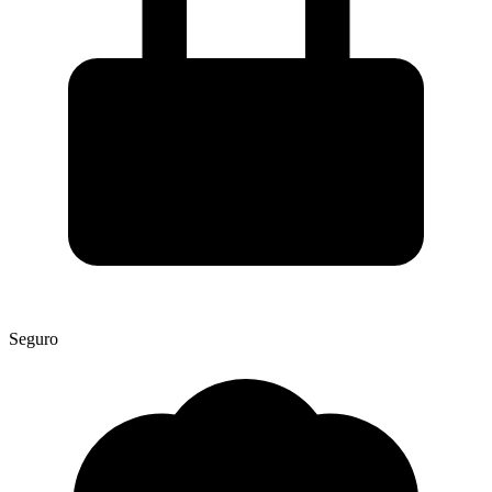
Seguro