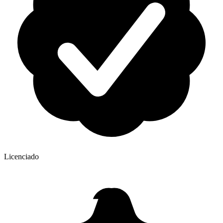
Licenciado