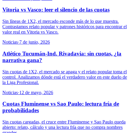
Vitoria vs Vasco: leer el silencio de las cuotas
Sin líneas de 1X2, el mercado esconde más de lo que muestra.
Contrastamos relato popular y patrones históricos para encontrar el
valor real en Vitoria vs Vasco.
Noticias
·
7 de junio, 2026
Atlético Tucumán-Ind. Rivadavia: sin cuotas, ¿la
narrativa gana?
Sin cuotas de 1X2, el mercado se apaga y el relato popular toma el
control. Analizamos dónde está el verdadero valor en este duelo de
la Liga Profesional.
Noticias
·
12 de mayo, 2026
Cuotas Fluminense vs Sao Paulo: lectura fría de
probabilidades
Sin cuotas cargadas, el cruce entre Fluminense y Sao Paulo queda
abierto: relato, cálculo y una lectura fría que no compra nombres
grandes.