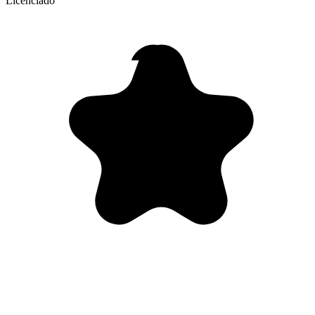
Licenciado