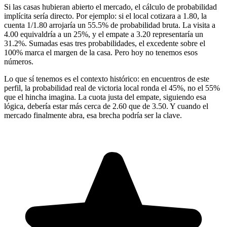
Si las casas hubieran abierto el mercado, el cálculo de probabilidad
implícita sería directo. Por ejemplo: si el local cotizara a 1.80, la
cuenta 1/1.80 arrojaría un 55.5% de probabilidad bruta. La visita a
4.00 equivaldría a un 25%, y el empate a 3.20 representaría un
31.2%. Sumadas esas tres probabilidades, el excedente sobre el
100% marca el margen de la casa. Pero hoy no tenemos esos
números.
Lo que sí tenemos es el contexto histórico: en encuentros de este
perfil, la probabilidad real de victoria local ronda el 45%, no el 55%
que el hincha imagina. La cuota justa del empate, siguiendo esa
lógica, debería estar más cerca de 2.60 que de 3.50. Y cuando el
mercado finalmente abra, esa brecha podría ser la clave.