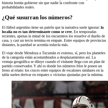
historia bonita gobierne sin que nadie la confronte con
probabilidades reales.
¿Qué susurran los números?
El fútbol argentino tiene un patrón que la narrativa suele ignorar:
la
localía no es tan determinante como se cree
. En temporadas
recientes, apenas la mitad de los encuentros los resuelve el dueño de
casa, y casi un tercio termina en empate. Entre equipos de provincias
distantes, la paridad se acentúa todavía más.
El viaje desde Mendoza a Tucumán es extenso, sí, pero los planteles
de la categoría están acostumbrados a desplazamientos así. La
ventaja geográfica se diluye cuando el visitante llega con un plan de
partido conservador. Y ahí es donde los números fríos le ponen un
freno al relato: los cruces entre equipos de escalones similares en la
tabla suelen derivar en empates o victorias ajustadas por la mínima.