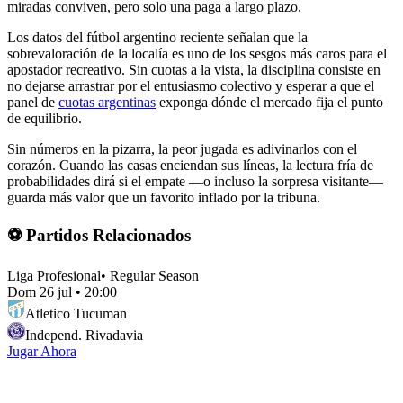
miradas conviven, pero solo una paga a largo plazo.
Los datos del fútbol argentino reciente señalan que la
sobrevaloración de la localía es uno de los sesgos más caros para el
apostador recreativo. Sin cuotas a la vista, la disciplina consiste en
no dejarse arrastrar por el entusiasmo colectivo y esperar a que el
panel de
cuotas argentinas
exponga dónde el mercado fija el punto
de equilibrio.
Sin números en la pizarra, la peor jugada es adivinarlos con el
corazón. Cuando las casas enciendan sus líneas, la lectura fría de
probabilidades dirá si el empate —o incluso la sorpresa visitante—
guarda más valor que un favorito inflado por la tribuna.
⚽ Partidos Relacionados
Liga Profesional
•
Regular Season
Dom 26 jul
•
20:00
Atletico Tucuman
Independ. Rivadavia
Jugar Ahora