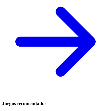
Juegos recomendados