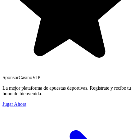
Sponsor
CasinoVIP
La mejor plataforma de apuestas deportivas. Regístrate y recibe tu
bono de bienvenida.
Jugar Ahora