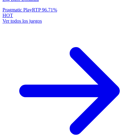
Pragmatic Play
RTP
96.71
%
HOT
Ver todos los juegos