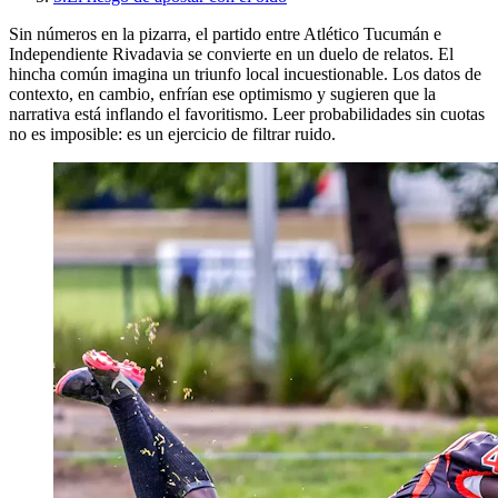
Sin números en la pizarra, el partido entre Atlético Tucumán e
Independiente Rivadavia se convierte en un duelo de relatos. El
hincha común imagina un triunfo local incuestionable. Los datos de
contexto, en cambio, enfrían ese optimismo y sugieren que la
narrativa está inflando el favoritismo. Leer probabilidades sin cuotas
no es imposible: es un ejercicio de filtrar ruido.