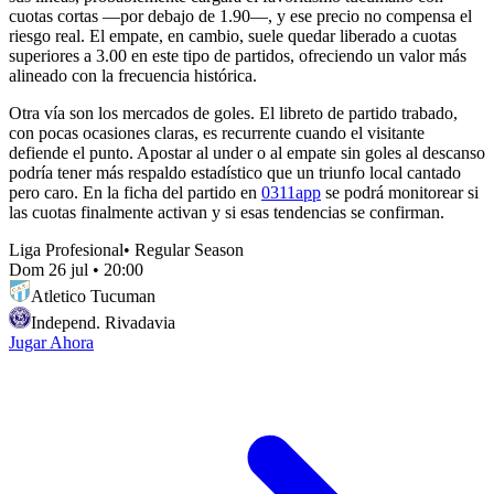
cuotas cortas —por debajo de 1.90—, y ese precio no compensa el
riesgo real. El empate, en cambio, suele quedar liberado a cuotas
superiores a 3.00 en este tipo de partidos, ofreciendo un valor más
alineado con la frecuencia histórica.
Otra vía son los mercados de goles. El libreto de partido trabado,
con pocas ocasiones claras, es recurrente cuando el visitante
defiende el punto. Apostar al under o al empate sin goles al descanso
podría tener más respaldo estadístico que un triunfo local cantado
pero caro. En la ficha del partido en
0311app
se podrá monitorear si
las cuotas finalmente activan y si esas tendencias se confirman.
Liga Profesional
•
Regular Season
Dom 26 jul
•
20:00
Atletico Tucuman
Independ. Rivadavia
Jugar Ahora