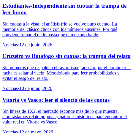
Estudiantes-Independiente sin cuotas: la trampa de
leer humo
Sin cuotas a la vista, el análisis frío se vuelve puro cuento. La
memoria del clásico choca con los números ausentes. Por qué
conviene frenar el dedo hasta que el mercado hable.
Noticias
·
12 de junio, 2026
Cruzeiro vs Botafogo sin cuotas: la trampa del relato
Sin números que respalden el favoritismo, apostar por el nombre o la
racha es saltar al vacío. Metodología para leer probabilidades y
evitar el sesgo del relato.
Noticias
·
10 de junio, 2026
Vitoria vs Vasco: leer el silencio de las cuotas
Sin líneas de 1X2, el mercado esconde más de lo que muestra.
Contrastamos relato popular y patrones históricos para encontrar el
valor real en Vitoria vs Vasco.
Noticias
·
12 de mayo, 2026