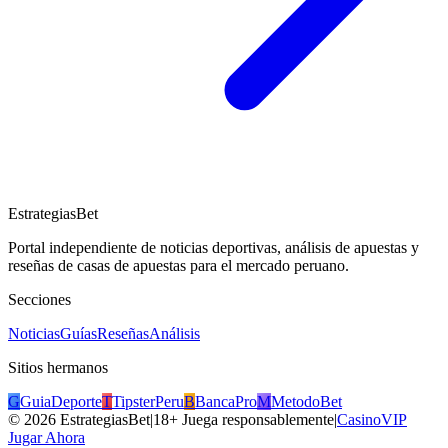
EstrategiasBet
Portal independiente de noticias deportivas, análisis de apuestas y
reseñas de casas de apuestas para el mercado peruano.
Secciones
Noticias
Guías
Reseñas
Análisis
Sitios hermanos
G
GuiaDeporte
T
TipsterPeru
B
BancaPro
M
MetodoBet
©
2026
EstrategiasBet
|
18+ Juega responsablemente
|
CasinoVIP
Jugar Ahora