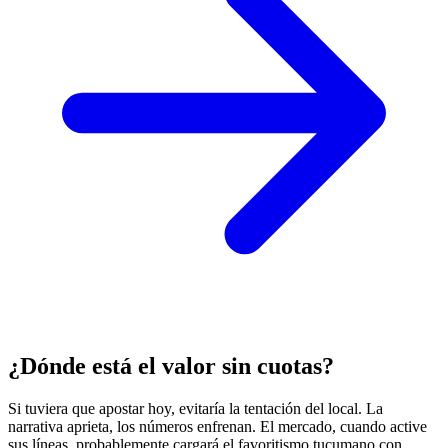
¿Dónde está el valor sin cuotas?
Si tuviera que apostar hoy, evitaría la tentación del local. La
narrativa aprieta, los números enfrenan. El mercado, cuando active
sus líneas, probablemente cargará el favoritismo tucumano con