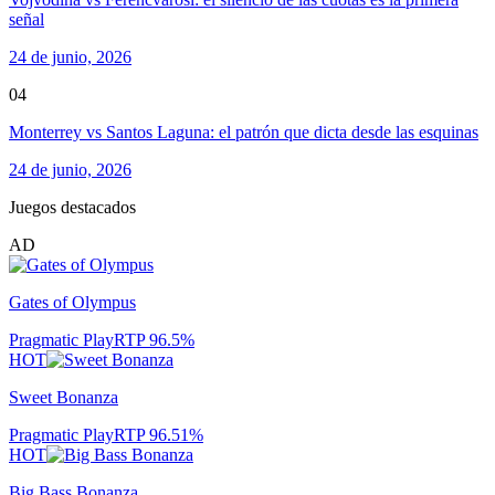
señal
24 de junio, 2026
04
Monterrey vs Santos Laguna: el patrón que dicta desde las esquinas
24 de junio, 2026
Juegos destacados
AD
Gates of Olympus
Pragmatic Play
RTP
96.5
%
HOT
Sweet Bonanza
Pragmatic Play
RTP
96.51
%
HOT
Big Bass Bonanza