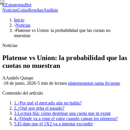
E
EstrategiasBet
Noticias
Guías
Reseñas
Análisis
Inicio
›
Noticias
›
Platense vs Union: la probabilidad que las cuotas no
muestran
Noticias
Platense vs Union: la probabilidad que las
cuotas no muestran
A
Andrés Quispe
·
18 de junio, 2026
·
5 min
de lectura
·
platense
union santa fe
cuotas
Contenido del artículo
1.
¿Por qué el mercado aún no habla?
2.
¿Qué nos grita el pasado?
3.
Lectura fría: cómo destripar una cuota que ni existe
4.
¿Dónde va a estar el valor cuando caigan los números?
5.
El dato que el 1X2 va a intentar esconder