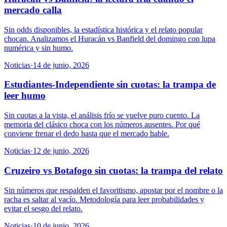
mercado calla
Sin odds disponibles, la estadística histórica y el relato popular
chocan. Analizamos el Huracán vs Banfield del domingo con lupa
numérica y sin humo.
Noticias
·
14 de junio, 2026
Estudiantes-Independiente sin cuotas: la trampa de
leer humo
Sin cuotas a la vista, el análisis frío se vuelve puro cuento. La
memoria del clásico choca con los números ausentes. Por qué
conviene frenar el dedo hasta que el mercado hable.
Noticias
·
12 de junio, 2026
Cruzeiro vs Botafogo sin cuotas: la trampa del relato
Sin números que respalden el favoritismo, apostar por el nombre o la
racha es saltar al vacío. Metodología para leer probabilidades y
evitar el sesgo del relato.
Noticias
·
10 de junio, 2026