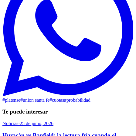
#
platense
#
union santa fe
#
cuotas
#
probabilidad
Te puede interesar
Noticias
·
25 de junio, 2026
Huracán vs Banfield: la lectura fría cuando el