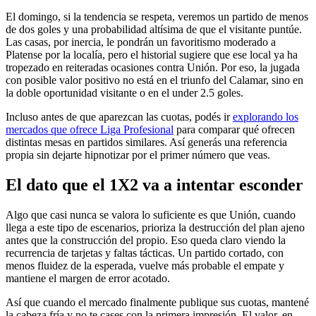
El domingo, si la tendencia se respeta, veremos un partido de menos
de dos goles y una probabilidad altísima de que el visitante puntúe.
Las casas, por inercia, le pondrán un favoritismo moderado a
Platense por la localía, pero el historial sugiere que ese local ya ha
tropezado en reiteradas ocasiones contra Unión. Por eso, la jugada
con posible valor positivo no está en el triunfo del Calamar, sino en
la doble oportunidad visitante o en el under 2.5 goles.
Incluso antes de que aparezcan las cuotas, podés ir
explorando los
mercados que ofrece Liga Profesional
para comparar qué ofrecen
distintas mesas en partidos similares. Así generás una referencia
propia sin dejarte hipnotizar por el primer número que veas.
El dato que el 1X2 va a intentar esconder
Algo que casi nunca se valora lo suficiente es que Unión, cuando
llega a este tipo de escenarios, prioriza la destrucción del plan ajeno
antes que la construcción del propio. Eso queda claro viendo la
recurrencia de tarjetas y faltas tácticas. Un partido cortado, con
menos fluidez de la esperada, vuelve más probable el empate y
mantiene el margen de error acotado.
Así que cuando el mercado finalmente publique sus cuotas, mantené
la cabeza fría y no te cases con la primera impresión. El valor, en