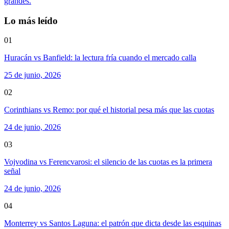
grandes.
Lo más leído
01
Huracán vs Banfield: la lectura fría cuando el mercado calla
25 de junio, 2026
02
Corinthians vs Remo: por qué el historial pesa más que las cuotas
24 de junio, 2026
03
Vojvodina vs Ferencvarosi: el silencio de las cuotas es la primera
señal
24 de junio, 2026
04
Monterrey vs Santos Laguna: el patrón que dicta desde las esquinas