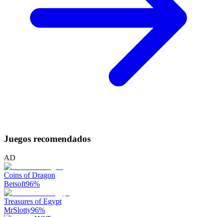
Juegos recomendados
AD
Coins of Dragon
Betsoft
96
%
Treasures of Egypt
MrSlotty
96
%