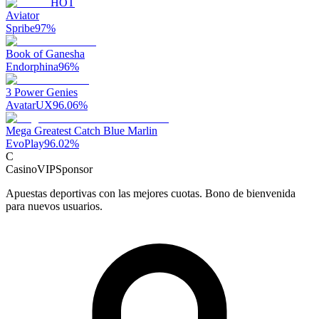
HOT
Aviator
Spribe
97
%
Book of Ganesha
Endorphina
96
%
3 Power Genies
AvatarUX
96.06
%
Mega Greatest Catch Blue Marlin
EvoPlay
96.02
%
C
CasinoVIP
Sponsor
Apuestas deportivas con las mejores cuotas. Bono de bienvenida
para nuevos usuarios.