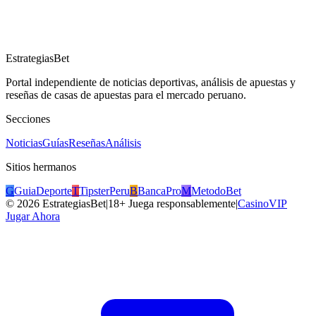
EstrategiasBet
Portal independiente de noticias deportivas, análisis de apuestas y
reseñas de casas de apuestas para el mercado peruano.
Secciones
Noticias
Guías
Reseñas
Análisis
Sitios hermanos
G
GuiaDeporte
T
TipsterPeru
B
BancaPro
M
MetodoBet
©
2026
EstrategiasBet
|
18+ Juega responsablemente
|
CasinoVIP
Jugar Ahora