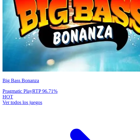
Big Bass Bonanza
Pragmatic Play
RTP
96.71
%
HOT
Ver todos los juegos