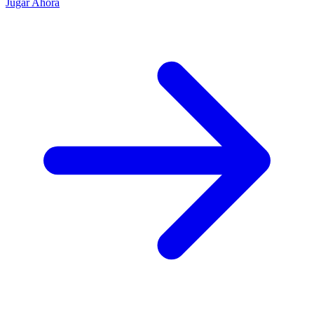
Jugar Ahora