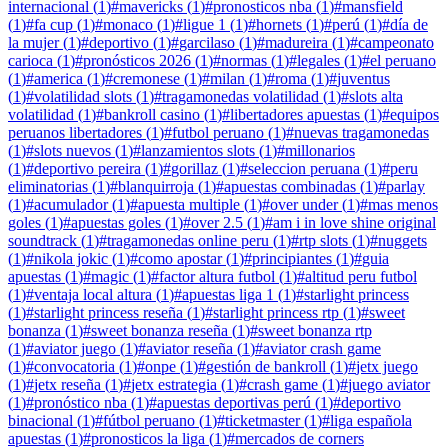
internacional
(
1
)
#
mavericks
(
1
)
#
pronosticos nba
(
1
)
#
mansfield
(
1
)
#
fa cup
(
1
)
#
monaco
(
1
)
#
ligue 1
(
1
)
#
hornets
(
1
)
#
perú
(
1
)
#
día de
la mujer
(
1
)
#
deportivo
(
1
)
#
garcilaso
(
1
)
#
madureira
(
1
)
#
campeonato
carioca
(
1
)
#
pronósticos 2026
(
1
)
#
normas
(
1
)
#
legales
(
1
)
#
el peruano
(
1
)
#
america
(
1
)
#
cremonese
(
1
)
#
milan
(
1
)
#
roma
(
1
)
#
juventus
(
1
)
#
volatilidad slots
(
1
)
#
tragamonedas volatilidad
(
1
)
#
slots alta
volatilidad
(
1
)
#
bankroll casino
(
1
)
#
libertadores apuestas
(
1
)
#
equipos
peruanos libertadores
(
1
)
#
futbol peruano
(
1
)
#
nuevas tragamonedas
(
1
)
#
slots nuevos
(
1
)
#
lanzamientos slots
(
1
)
#
millonarios
(
1
)
#
deportivo pereira
(
1
)
#
gorillaz
(
1
)
#
seleccion peruana
(
1
)
#
peru
eliminatorias
(
1
)
#
blanquirroja
(
1
)
#
apuestas combinadas
(
1
)
#
parlay
(
1
)
#
acumulador
(
1
)
#
apuesta multiple
(
1
)
#
over under
(
1
)
#
mas menos
goles
(
1
)
#
apuestas goles
(
1
)
#
over 2.5
(
1
)
#
am i in love shine original
soundtrack
(
1
)
#
tragamonedas online peru
(
1
)
#
rtp slots
(
1
)
#
nuggets
(
1
)
#
nikola jokic
(
1
)
#
como apostar
(
1
)
#
principiantes
(
1
)
#
guia
apuestas
(
1
)
#
magic
(
1
)
#
factor altura futbol
(
1
)
#
altitud peru futbol
(
1
)
#
ventaja local altura
(
1
)
#
apuestas liga 1
(
1
)
#
starlight princess
(
1
)
#
starlight princess reseña
(
1
)
#
starlight princess rtp
(
1
)
#
sweet
bonanza
(
1
)
#
sweet bonanza reseña
(
1
)
#
sweet bonanza rtp
(
1
)
#
aviator juego
(
1
)
#
aviator reseña
(
1
)
#
aviator crash game
(
1
)
#
convocatoria
(
1
)
#
onpe
(
1
)
#
gestión de bankroll
(
1
)
#
jetx juego
(
1
)
#
jetx reseña
(
1
)
#
jetx estrategia
(
1
)
#
crash game
(
1
)
#
juego aviator
(
1
)
#
pronóstico nba
(
1
)
#
apuestas deportivas perú
(
1
)
#
deportivo
binacional
(
1
)
#
fútbol peruano
(
1
)
#
ticketmaster
(
1
)
#
liga española
apuestas
(
1
)
#
pronosticos la liga
(
1
)
#
mercados de corners