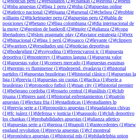
(
2
)
#
noticias perú
(
2
)
#
resultados
(
2
)
#
chankas
(
2
)
#
girona
(
2
)
#
betis
(
2
)
#
nba apuestas
(
2
)
#
liga 1 peru
(
2
)
#
nba
(
2
)
#
apuestas online
(
2
)
#
atletico nacional
(
2
)
#
tijuana
(
2
)
#
arsenal
(
2
)
#
chelsea
(
2
)
#
robbie
williams
(
2
)
#
ticketmaster peru
(
2
)
#
apuestas peru
(
2
)
#
tabla de
posiciones
(
2
)
#
betano
(
2
)
#
liga colombiana
(
2
)
#
dia internacional de
la mujer
(
2
)
#
gestion de bankroll
(
2
)
#
mujer
(
2
)
#
alianza
(
2
)
#
copa
libertadores
(
2
)
#
slots pragmatic play
(
2
)
#
aviator estrategia
(
2
)
#
jetx
(
2
)
#
binacional
(
2
)
#
liga 1 perú
(
2
)
#
osasco
(
2
)
#
levante
(
2
)
#
clippers
(
2
)
#
warriors
(
2
)
#
resultados uni
(
2
)
#
noticias deportivas
(
2
)
#
bodø/glimt
(
2
)
#
vojvodina
(
1
)
#
ferencvarosi tc
(
1
)
#
apuesta
deportiva
(
1
)
#
monterrey
(
1
)
#
santos laguna
(
1
)
#
apuesta valor
(
1
)
#
apuestas valor
(
1
)
#
corners mercado
(
1
)
#
apuestas esquinas
(
1
)
#
gremio vs fluminense
(
1
)
#
independ. rivadavia
(
1
)
#
historial
partidos
(
1
)
#
apuestas brasileirao
(
1
)
#
historial clásico
(
1
)
#
apuestas la
liga
(
1
)
#
previa
(
1
)
#
apuestas sin cuotas
(
1
)
#
tactica
(
1
)
#
serie a
brasileirao
(
1
)
#
pronostico futbol
(
1
)
#
man city
(
1
)
#
historial premier
(
1
)
#
belgrano cordoba
(
1
)
#
rosario central
(
1
)
#
análisis
(
1
)
#
club
tijuana
(
1
)
#
tigres uanl
(
1
)
#
historial enfrentamientos
(
1
)
#
patrón
apuestas
(
1
)
#
lectura fria
(
1
)
#
estadisticas
(
1
)
#
estudiantes lp
(
1
)
#
previa serie a
(
1
)
#
pronostico apuestas
(
1
)
#
guadalajara chivas
(
1
)
#
fc juárez
(
1
)
#
defensa y justicia
(
1
)
#
sassuolo
(
1
)
#
club deportivo
los chankas
(
1
)
#
probabilidades apuestas
(
1
)
#
alianza atletico
(
1
)
#
apuestas serie a
(
1
)
#
genoa
(
1
)
#
napoli
(
1
)
#
antecedentes
(
1
)
#
new
england revolution
(
1
)
#
previa apuestas
(
1
)
#
cf montreal
(
1
)
#
pronóstico apuestas
(
1
)
#
historial mls
(
1
)
#
philadelphia union