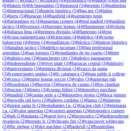
league
(
7
)
#
celtics
(
7
)
#
cruzeiro
(
6
)
#
pronóstico
(
6
)
#
santos
(
6
)
#
la liga
(
6
)
#
lakers
(
6
)
#
rb bragantino
(
5
)
#
mirassol
(
5
)
#
gremio
(
5
)
#
palmeiras
(
5
)
#
internacional
(
5
)
#
patrón histórico
(
5
)
#
liga mx
(
5
)
#
laliga
(
5
)
#
peru
(
5
)
#
huracan
(
4
)
#
banfield
(
4
)
#
sarmiento junin
(
4
)
#
argentinos jrs
(
4
)
#
apuestas corners
(
4
)
#
real madrid
(
4
)
#
análisis
táctico
(
4
)
#
liverpool
(
4
)
#
premier league
(
4
)
#
fluminense
(
4
)
#
vitoria
(
4
)
#
alianza lima
(
4
)
#
primera división
(
4
)
#
flamengo
(
4
)
#
psg
(
4
)
#
copa sudamericana
(
4
)
#
cienciano
(
4
)
#
atletico
(
4
)
#
cuotas
baloncesto
(
4
)
#
remo
(
3
)
#
estadísticas
(
3
)
#
táctica
(
3
)
#
patron historico
(
3
)
#
analisis tactico
(
3
)
#
atletico tucuman
(
3
)
#
liga profesional
argentina
(
3
)
#
san lorenzo
(
3
)
#
estudiantes de rio cuarto
(
3
)
#
tigre
(
3
)
#
atletico-mg
(
3
)
#
manchester city
(
3
)
#
atletico paranaense
(
3
)
#
independiente
(
3
)
#
river plate
(
3
)
#
barracas central
(
3
)
#
aldosivi
(
3
)
#
universitario
(
3
)
#
primera division
(
3
)
#
vasco da gama
(
3
)
#
comerciantes unidos
(
3
)
#
fc cajamarca
(
3
)
#
juan pablo ii college
(
3
)
#
cusco
(
3
)
#
major league soccer
(
3
)
#
valor
(
3
)
#
apuestas mls
(
3
)
#
brasileirao
(
3
)
#
bayern
(
3
)
#
juegos de casino
(
3
)
#
los chankas
(
3
)
#
racing
(
3
)
#
tigres
(
3
)
#
cuotas fútbol
(
3
)
#
deportivo garcilaso
(
3
)
#
madrid
(
3
)
#
cuotas serie a
(
2
)
#
deportivo riestra
(
2
)
#
boca juniors
(
2
)
#
newells old boys
(
2
)
#
talleres cordoba
(
2
)
#
lanus
(
2
)
#
platense
(
2
)
#
union santa fe
(
2
)
#
estudiantes l.p.
(
2
)
#
racing club
(
2
)
#
gimnasia
l.p.
(
2
)
#
valor apuestas
(
2
)
#
corners apuestas
(
2
)
#
pronostico corners
(
2
)
#
adt
(
2
)
#
atalanta
(
2
)
#
sport boys
(
2
)
#
pronostico
(
2
)
#
independiente
rivadavia
(
2
)
#
toronto fc
(
2
)
#
chicago fire
(
2
)
#
vancouver whitecaps
(
2
)
#
fbc melgar
(
2
)
#
slot machine
(
2
)
#
bankroll
(
2
)
#
bundesliga