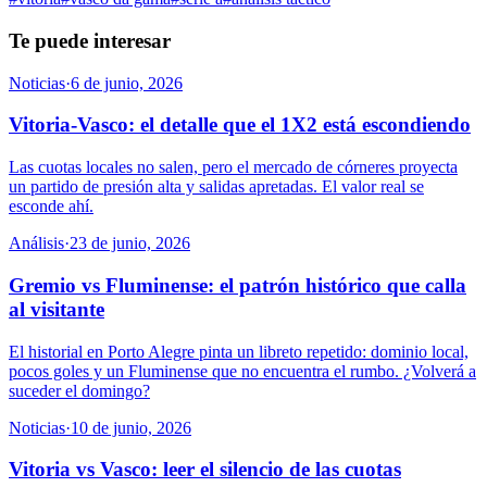
Te puede interesar
Noticias
·
6 de junio, 2026
Vitoria-Vasco: el detalle que el 1X2 está escondiendo
Las cuotas locales no salen, pero el mercado de córneres proyecta
un partido de presión alta y salidas apretadas. El valor real se
esconde ahí.
Análisis
·
23 de junio, 2026
Gremio vs Fluminense: el patrón histórico que calla
al visitante
El historial en Porto Alegre pinta un libreto repetido: dominio local,
pocos goles y un Fluminense que no encuentra el rumbo. ¿Volverá a
suceder el domingo?
Noticias
·
10 de junio, 2026
Vitoria vs Vasco: leer el silencio de las cuotas