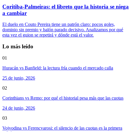
Coritiba-Palmeiras: el libreto que la historia se niega
a cambiar
El duelo en Couto Pereira tiene un patrón claro: pocos goles,
dominio sin premio y balón parado decisivo. Analizamos por qué
esta vez el guion se repetirá y dónde está el valor.
Lo más leído
01
Huracán vs Banfield: la lectura fría cuando el mercado calla
25 de junio, 2026
02
Corinthians vs Remo: por qué el historial pesa más que las cuotas
24 de junio, 2026
03
Vojvodina vs Ferencvarosi: el silencio de las cuotas es la primera