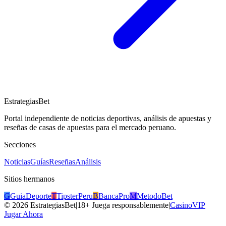
EstrategiasBet
Portal independiente de noticias deportivas, análisis de apuestas y
reseñas de casas de apuestas para el mercado peruano.
Secciones
Noticias
Guías
Reseñas
Análisis
Sitios hermanos
G
GuiaDeporte
T
TipsterPeru
B
BancaPro
M
MetodoBet
©
2026
EstrategiasBet
|
18+ Juega responsablemente
|
CasinoVIP
Jugar Ahora