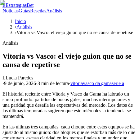
E
EstrategiasBet
Noticias
Guías
Reseñas
Análisis
Inicio
›
Análisis
›
Vitoria vs Vasco: el viejo guion que no se cansa de repetirse
Análisis
Vitoria vs Vasco: el viejo guion que no se
cansa de repetirse
L
Lucía Paredes
·
9 de junio, 2026
·
3 min
de lectura
·
vitoria
vasco da gama
serie a
El historial reciente entre Vitoria y Vasco da Gama ha labrado un
surco profundo: partidos de pocos goles, muchas interrupciones y
una paridad que desafía las expectativas del mercado. Los datos de
las últimas temporadas sugieren que este miércoles la tendencia se
mantendrá.
En las últimas tres campañas, cada choque entre estos equipos se ha
ajustado al mismo guion: dos bloques que se estorban más de lo que
construyen, escasa claridad en los metros finales y un under que