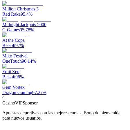
Million Christmas 3
Red Rake
95.4
%
Midnight Jackpots 5000
G Games
95.78
%
At the Copa
Betsoft
97
%
Miko Festival
OneTouch
96.14
%
Fruit Zen
Betsoft
96
%
Gem Vortex
Dragon Gaming
97.27
%
C
CasinoVIP
Sponsor
Apuestas deportivas con las mejores cuotas. Bono de bienvenida
para nuevos usuarios.