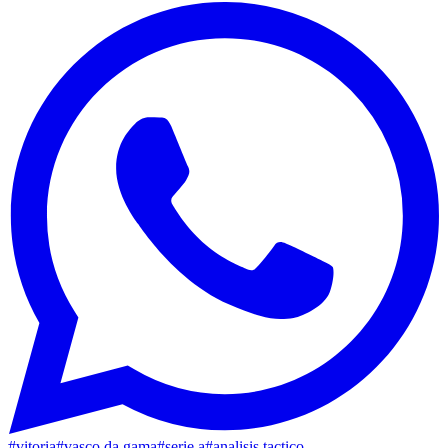
#
vitoria
#
vasco da gama
#
serie a
#
analisis tactico