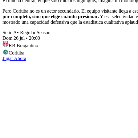
El hincha neutral, el que solo mira los highlights, imagina un monólo
Pero Coritiba no es un actor secundario. El equipo visitante llega a es
por completo, sino que elige cuándo presionar.
Y esa selectividad e
mostrado una capacidad defensiva que la estadística cualitativa aplaud
Serie A
•
Regular Season
Dom 26 jul
•
20:00
RB Bragantino
Coritiba
Jugar Ahora