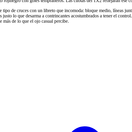
go rojinegro con goles tempraneros. Las cuotas del 1X2 reflejarán ese c
te tipo de cruces con un libreto que incomoda: bloque medio, líneas junt
s justo lo que desarma a contrincantes acostumbrados a tener el control
e más de lo que el ojo casual percibe.