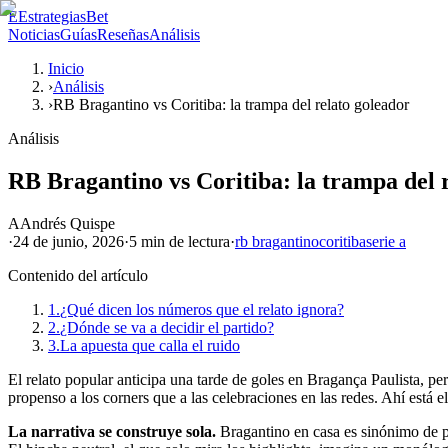
E
EstrategiasBet
Noticias
Guías
Reseñas
Análisis
Inicio
›
Análisis
›
RB Bragantino vs Coritiba: la trampa del relato goleador
Análisis
RB Bragantino vs Coritiba: la trampa del 
A
Andrés Quispe
·
24 de junio, 2026
·
5 min
de lectura
·
rb bragantino
coritiba
serie a
Contenido del artículo
1.
¿Qué dicen los números que el relato ignora?
2.
¿Dónde se va a decidir el partido?
3.
La apuesta que calla el ruido
El relato popular anticipa una tarde de goles en Bragança Paulista, p
propenso a los corners que a las celebraciones en las redes. Ahí está el
La narrativa se construye sola.
Bragantino en casa es sinónimo de pr