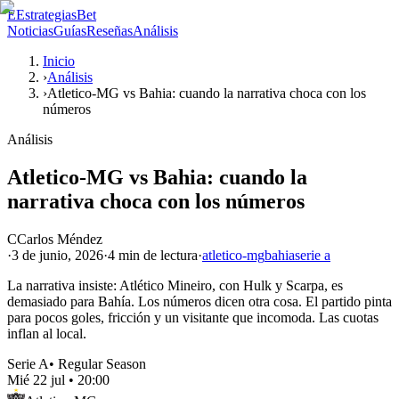
E
EstrategiasBet
Noticias
Guías
Reseñas
Análisis
Inicio
›
Análisis
›
Atletico-MG vs Bahia: cuando la narrativa choca con los
números
Análisis
Atletico-MG vs Bahia: cuando la
narrativa choca con los números
C
Carlos Méndez
·
3 de junio, 2026
·
4 min
de lectura
·
atletico-mg
bahia
serie a
La narrativa insiste: Atlético Mineiro, con Hulk y Scarpa, es
demasiado para Bahía. Los números dicen otra cosa. El partido pinta
para pocos goles, fricción y un visitante que incomoda. Las cuotas
inflan al local.
Serie A
•
Regular Season
Mié 22 jul
•
20:00