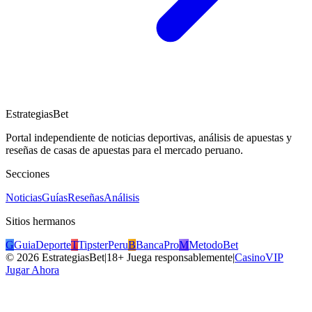
EstrategiasBet
Portal independiente de noticias deportivas, análisis de apuestas y
reseñas de casas de apuestas para el mercado peruano.
Secciones
Noticias
Guías
Reseñas
Análisis
Sitios hermanos
G
GuiaDeporte
T
TipsterPeru
B
BancaPro
M
MetodoBet
©
2026
EstrategiasBet
|
18+ Juega responsablemente
|
CasinoVIP
Jugar Ahora