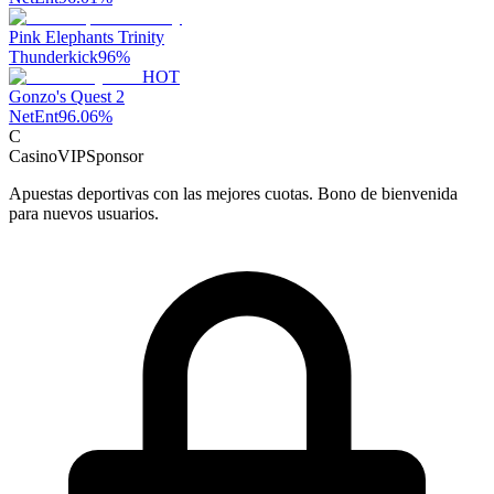
Pink Elephants Trinity
Thunderkick
96
%
HOT
Gonzo's Quest 2
NetEnt
96.06
%
C
CasinoVIP
Sponsor
Apuestas deportivas con las mejores cuotas. Bono de bienvenida
para nuevos usuarios.