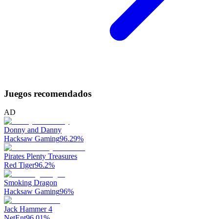
Juegos recomendados
AD
Donny and Danny
Hacksaw Gaming
96.29
%
Pirates Plenty Treasures
Red Tiger
96.2
%
Smoking Dragon
Hacksaw Gaming
96
%
Jack Hammer 4
NetEnt
96.01
%