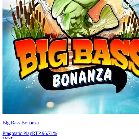
Big Bass Bonanza
Pragmatic Play
RTP
96.71
%
HOT