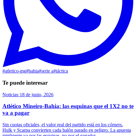
#
atletico-mg
#
bahia
#
serie a
#
táctica
Te puede interesar
Noticias
·
18 de junio, 2026
Atlético Mineiro-Bahia: las esquinas que el 1X2 no te
va a pagar
Sin cuotas oficiales, el valor real del partido está en los córners.
Hulk y Scarpa convierten cada balón parado en peligro. La apuesta
inteligente va por las esquinas, no por el ganador.