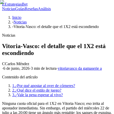
E
EstrategiasBet
Noticias
Guías
Reseñas
Análisis
Inicio
›
Noticias
›
Vitoria-Vasco: el detalle que el 1X2 está escondiendo
Noticias
Vitoria-Vasco: el detalle que el 1X2 está
escondiendo
C
Carlos Méndez
·
6 de junio, 2026
·
3 min
de lectura
·
vitoria
vasco da gama
serie a
Contenido del artículo
1.
¿Por qué apostar al over de córneres?
2.
¿Qué dice el estilo de juego?
3.
¿Vale la pena esperar al vivo?
Ninguna cuota oficial para el 1X2 en Vitoria-Vasco; eso irrita al
apostador inmediatista. Sin embargo, el partido del miércoles 22 de
julio a las 20:00 tiene un ángulo más rentable: los saques de esquina.