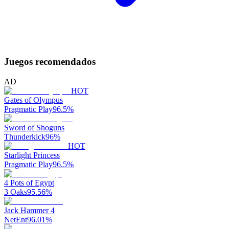
Juegos recomendados
AD
HOT
Gates of Olympus
Pragmatic Play
96.5
%
Sword of Shoguns
Thunderkick
96
%
HOT
Starlight Princess
Pragmatic Play
96.5
%
4 Pots of Egypt
3 Oaks
95.56
%
Jack Hammer 4
NetEnt
96.01
%