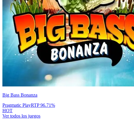
Big Bass Bonanza
Pragmatic Play
RTP
96.71
%
HOT
Ver todos los juegos