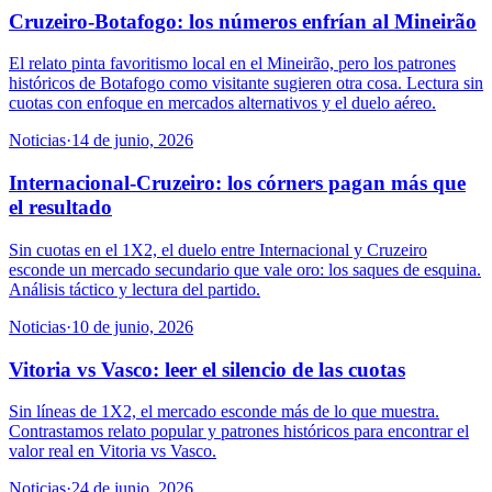
Cruzeiro-Botafogo: los números enfrían al Mineirão
El relato pinta favoritismo local en el Mineirão, pero los patrones
históricos de Botafogo como visitante sugieren otra cosa. Lectura sin
cuotas con enfoque en mercados alternativos y el duelo aéreo.
Noticias
·
14 de junio, 2026
Internacional-Cruzeiro: los córners pagan más que
el resultado
Sin cuotas en el 1X2, el duelo entre Internacional y Cruzeiro
esconde un mercado secundario que vale oro: los saques de esquina.
Análisis táctico y lectura del partido.
Noticias
·
10 de junio, 2026
Vitoria vs Vasco: leer el silencio de las cuotas
Sin líneas de 1X2, el mercado esconde más de lo que muestra.
Contrastamos relato popular y patrones históricos para encontrar el
valor real en Vitoria vs Vasco.
Noticias
·
24 de junio, 2026