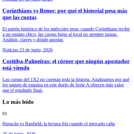
Corinthians vs Remo: por qué el historial pesa más
que las cuotas
El patrón histórico de los miércoles pesa: cuando Corinthians recibe
a un equipo chico, las cuotas bajas al local no siempre pagan.
Análisis, claves y dónde apostar.
Noticias
·
23 de junio, 2026
Coritiba-Palmeiras: el córner que ningún apostador
está viendo
Las cuotas del 1X2 no cuentan toda la historia. Analizamos por qué
los saques de esquina en este duelo de Serie A ofrecen más valor
que el resultado final.
Lo más leído
01
Huracán vs Banfield: la lectura fría cuando el mercado calla
25 de junio, 2026