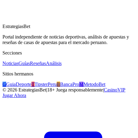
EstrategiasBet
Portal independiente de noticias deportivas, análisis de apuestas y
reseñas de casas de apuestas para el mercado peruano.
Secciones
Noticias
Guías
Reseñas
Análisis
Sitios hermanos
G
GuiaDeporte
T
TipsterPeru
B
BancaPro
M
MetodoBet
©
2026
EstrategiasBet
|
18+ Juega responsablemente
|
CasinoVIP
Jugar Ahora