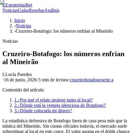
E
EstrategiasBet
Noticias
Guías
Reseñas
Análisis
Inicio
›
Noticias
›
Cruzeiro-Botafogo: los números enfrían al Mineirão
Noticias
Cruzeiro-Botafogo: los números enfrían
al Mineirão
L
Lucía Paredes
·
16 de junio, 2026
·
5 min
de lectura
·
cruzeiro
botafogo
serie a
Contenido del artículo
1.
¿Por qué el relato protege tanto al local?
2.
¿Dónde está la ventaja silenciosa de Botafogo?
3.
¿Dónde colocaría mi dinero?
La estadística defensiva de Botafogo fuera de casa pesa más que la
mística del Mineirão. Sin cuotas oficiales todavía, el mercado suele
sobrestimar al local en este cruce. El valor asoma en el doble chance