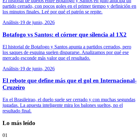
El historial de duelos entre Botafogo y Santos en julio anticipa un
partido cerrado, con pocos goles en el primer tiempo y definición en
los minutos finales. Leé por qué el patrón se repite.
Análisis
·
19 de junio, 2026
Botafogo vs Santos: el córner que silencia al 1X2
El historial de Botafogo y Santos apunta a partidos cerrados, pero
los saques de esquina suelen dispararse. Analizamos por qué ese
mercado esconde más valor que el resultado.
Análisis
·
19 de junio, 2026
El rebote que define más que el gol en Internacional-
Cruzeiro
En el Brasileirao, el duelo suele ser cerrado y con muchas segundas
jugadas. La apuesta inteligente mira los balones sueltos, no el
resultado final.
Lo más leído
01