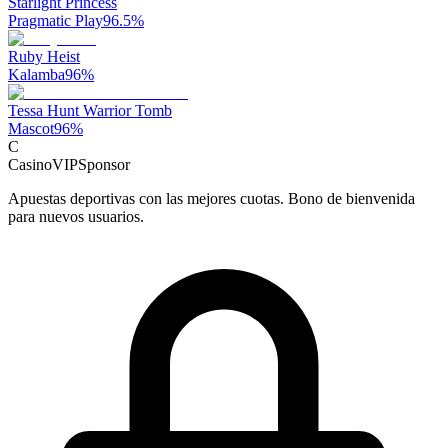
Starlight Princess
Pragmatic Play
96.5
%
Ruby Heist
Kalamba
96
%
Tessa Hunt Warrior Tomb
Mascot
96
%
C
CasinoVIP
Sponsor
Apuestas deportivas con las mejores cuotas. Bono de bienvenida
para nuevos usuarios.