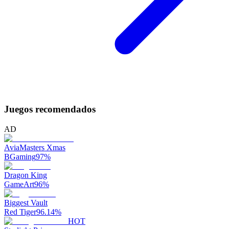
Juegos recomendados
AD
AviaMasters Xmas
BGaming
97
%
Dragon King
GameArt
96
%
Biggest Vault
Red Tiger
96.14
%
HOT