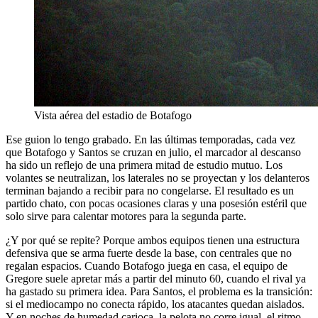
Vista aérea del estadio de Botafogo
Ese guion lo tengo grabado. En las últimas temporadas, cada vez
que Botafogo y Santos se cruzan en julio, el marcador al descanso
ha sido un reflejo de una primera mitad de estudio mutuo. Los
volantes se neutralizan, los laterales no se proyectan y los delanteros
terminan bajando a recibir para no congelarse. El resultado es un
partido chato, con pocas ocasiones claras y una posesión estéril que
solo sirve para calentar motores para la segunda parte.
¿Y por qué se repite? Porque ambos equipos tienen una estructura
defensiva que se arma fuerte desde la base, con centrales que no
regalan espacios. Cuando Botafogo juega en casa, el equipo de
Gregore suele apretar más a partir del minuto 60, cuando el rival ya
ha gastado su primera idea. Para Santos, el problema es la transición:
si el mediocampo no conecta rápido, los atacantes quedan aislados.
Y en noches de humedad carioca, la pelota no corre igual, el ritmo