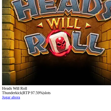
Heads Will Roll
Thunderkick
|
RTP
97.59
%
|
slots
Jugar ahora