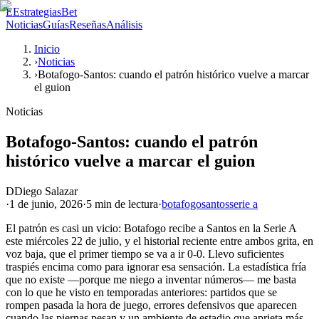
E
EstrategiasBet
Noticias
Guías
Reseñas
Análisis
Inicio
›
Noticias
›
Botafogo-Santos: cuando el patrón histórico vuelve a marcar
el guion
Noticias
Botafogo-Santos: cuando el patrón
histórico vuelve a marcar el guion
D
Diego Salazar
·
1 de junio, 2026
·
5 min
de lectura
·
botafogo
santos
serie a
El patrón es casi un vicio: Botafogo recibe a Santos en la Serie A
este miércoles 22 de julio, y el historial reciente entre ambos grita, en
voz baja, que el primer tiempo se va a ir 0-0. Llevo suficientes
traspiés encima como para ignorar esa sensación. La estadística fría
que no existe —porque me niego a inventar números— me basta
con lo que he visto en temporadas anteriores: partidos que se
rompen pasada la hora de juego, errores defensivos que aparecen
cuando las piernas pesan y un ambiente de estadio que aprieta más