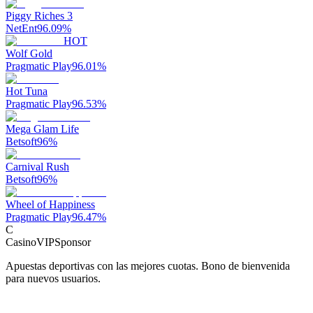
Piggy Riches 3
NetEnt
96.09
%
HOT
Wolf Gold
Pragmatic Play
96.01
%
Hot Tuna
Pragmatic Play
96.53
%
Mega Glam Life
Betsoft
96
%
Carnival Rush
Betsoft
96
%
Wheel of Happiness
Pragmatic Play
96.47
%
C
CasinoVIP
Sponsor
Apuestas deportivas con las mejores cuotas. Bono de bienvenida
para nuevos usuarios.