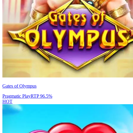
Gates of Olympus
Pragmatic Play
RTP
96.5
%
HOT