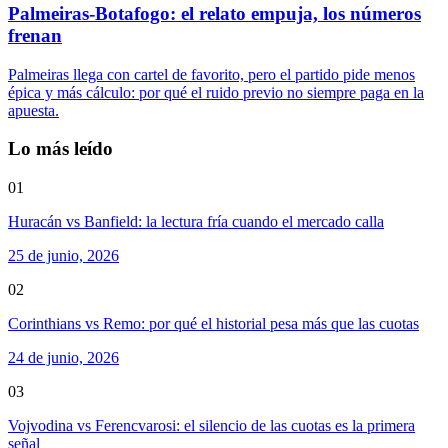
Palmeiras-Botafogo: el relato empuja, los números
frenan
Palmeiras llega con cartel de favorito, pero el partido pide menos
épica y más cálculo: por qué el ruido previo no siempre paga en la
apuesta.
Lo más leído
01
Huracán vs Banfield: la lectura fría cuando el mercado calla
25 de junio, 2026
02
Corinthians vs Remo: por qué el historial pesa más que las cuotas
24 de junio, 2026
03
Vojvodina vs Ferencvarosi: el silencio de las cuotas es la primera
señal