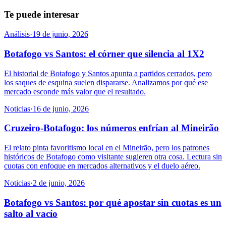
Te puede interesar
Análisis
·
19 de junio, 2026
Botafogo vs Santos: el córner que silencia al 1X2
El historial de Botafogo y Santos apunta a partidos cerrados, pero
los saques de esquina suelen dispararse. Analizamos por qué ese
mercado esconde más valor que el resultado.
Noticias
·
16 de junio, 2026
Cruzeiro-Botafogo: los números enfrían al Mineirão
El relato pinta favoritismo local en el Mineirão, pero los patrones
históricos de Botafogo como visitante sugieren otra cosa. Lectura sin
cuotas con enfoque en mercados alternativos y el duelo aéreo.
Noticias
·
2 de junio, 2026
Botafogo vs Santos: por qué apostar sin cuotas es un
salto al vacío