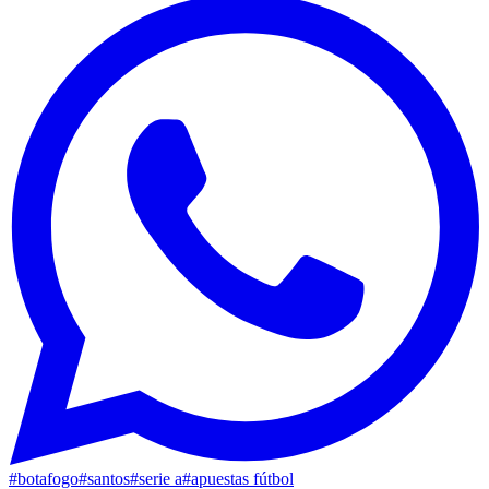
#
botafogo
#
santos
#
serie a
#
apuestas fútbol