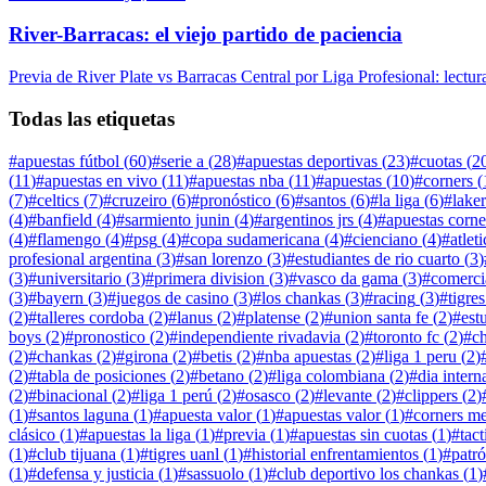
River-Barracas: el viejo partido de paciencia
Previa de River Plate vs Barracas Central por Liga Profesional: lectura 
Todas las etiquetas
#
apuestas fútbol
(
60
)
#
serie a
(
28
)
#
apuestas deportivas
(
23
)
#
cuotas
(
2
(
11
)
#
apuestas en vivo
(
11
)
#
apuestas nba
(
11
)
#
apuestas
(
10
)
#
corners
(
(
7
)
#
celtics
(
7
)
#
cruzeiro
(
6
)
#
pronóstico
(
6
)
#
santos
(
6
)
#
la liga
(
6
)
#
laker
(
4
)
#
banfield
(
4
)
#
sarmiento junin
(
4
)
#
argentinos jrs
(
4
)
#
apuestas corne
(
4
)
#
flamengo
(
4
)
#
psg
(
4
)
#
copa sudamericana
(
4
)
#
cienciano
(
4
)
#
atlet
profesional argentina
(
3
)
#
san lorenzo
(
3
)
#
estudiantes de rio cuarto
(
3
)
(
3
)
#
universitario
(
3
)
#
primera division
(
3
)
#
vasco da gama
(
3
)
#
comerci
(
3
)
#
bayern
(
3
)
#
juegos de casino
(
3
)
#
los chankas
(
3
)
#
racing
(
3
)
#
tigres
(
2
)
#
talleres cordoba
(
2
)
#
lanus
(
2
)
#
platense
(
2
)
#
union santa fe
(
2
)
#
est
boys
(
2
)
#
pronostico
(
2
)
#
independiente rivadavia
(
2
)
#
toronto fc
(
2
)
#
ch
(
2
)
#
chankas
(
2
)
#
girona
(
2
)
#
betis
(
2
)
#
nba apuestas
(
2
)
#
liga 1 peru
(
2
)
(
2
)
#
tabla de posiciones
(
2
)
#
betano
(
2
)
#
liga colombiana
(
2
)
#
dia intern
(
2
)
#
binacional
(
2
)
#
liga 1 perú
(
2
)
#
osasco
(
2
)
#
levante
(
2
)
#
clippers
(
2
)
(
1
)
#
santos laguna
(
1
)
#
apuesta valor
(
1
)
#
apuestas valor
(
1
)
#
corners m
clásico
(
1
)
#
apuestas la liga
(
1
)
#
previa
(
1
)
#
apuestas sin cuotas
(
1
)
#
tact
(
1
)
#
club tijuana
(
1
)
#
tigres uanl
(
1
)
#
historial enfrentamientos
(
1
)
#
patr
(
1
)
#
defensa y justicia
(
1
)
#
sassuolo
(
1
)
#
club deportivo los chankas
(
1
)