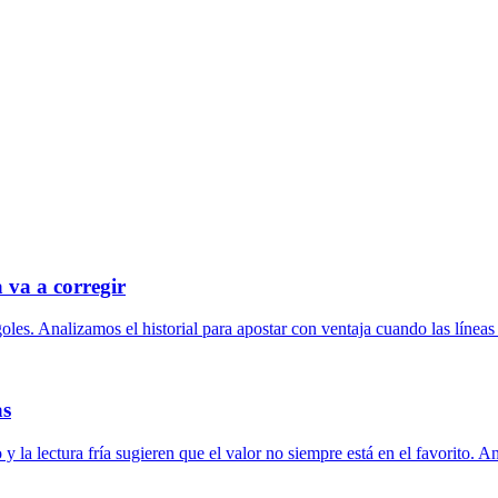
 va a corregir
oles. Analizamos el historial para apostar con ventaja cuando las líneas
as
o y la lectura fría sugieren que el valor no siempre está en el favorito. A