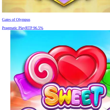
Gates of Olympus
Pragmatic Play
RTP
96.5
%