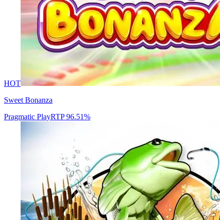
HOT
Sweet Bonanza
Pragmatic Play
RTP
96.51
%