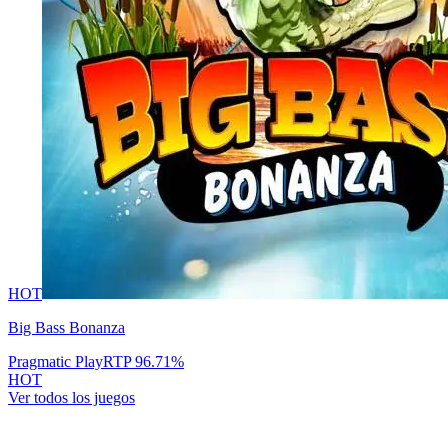
HOT
Big Bass Bonanza
Pragmatic Play
RTP
96.71
%
HOT
Ver todos los juegos