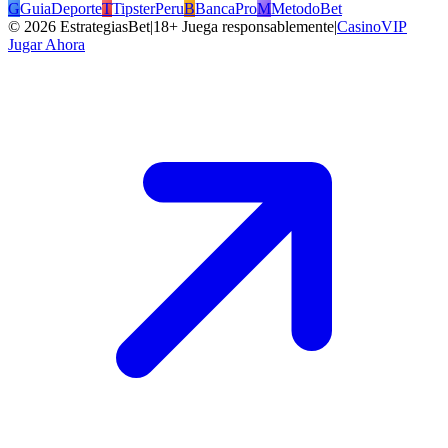
G
GuiaDeporte
T
TipsterPeru
B
BancaPro
M
MetodoBet
©
2026
EstrategiasBet
|
18+ Juega responsablemente
|
CasinoVIP
Jugar Ahora