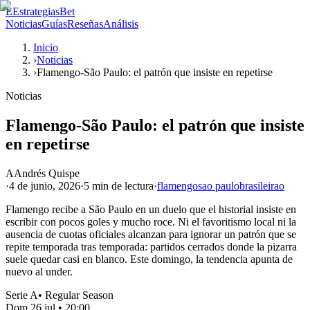
E
EstrategiasBet
Noticias
Guías
Reseñas
Análisis
Inicio
›
Noticias
›
Flamengo-São Paulo: el patrón que insiste en repetirse
Noticias
Flamengo-São Paulo: el patrón que insiste
en repetirse
A
Andrés Quispe
·
4 de junio, 2026
·
5 min
de lectura
·
flamengo
sao paulo
brasileirao
Flamengo recibe a São Paulo en un duelo que el historial insiste en
escribir con pocos goles y mucho roce. Ni el favoritismo local ni la
ausencia de cuotas oficiales alcanzan para ignorar un patrón que se
repite temporada tras temporada: partidos cerrados donde la pizarra
suele quedar casi en blanco. Este domingo, la tendencia apunta de
nuevo al under.
Serie A
•
Regular Season
Dom 26 jul
•
20:00