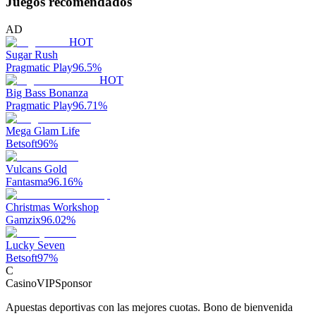
Juegos recomendados
AD
HOT
Sugar Rush
Pragmatic Play
96.5
%
HOT
Big Bass Bonanza
Pragmatic Play
96.71
%
Mega Glam Life
Betsoft
96
%
Vulcans Gold
Fantasma
96.16
%
Christmas Workshop
Gamzix
96.02
%
Lucky Seven
Betsoft
97
%
C
CasinoVIP
Sponsor
Apuestas deportivas con las mejores cuotas. Bono de bienvenida