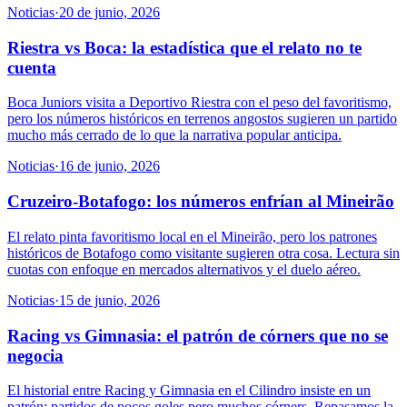
Noticias
·
20 de junio, 2026
Riestra vs Boca: la estadística que el relato no te
cuenta
Boca Juniors visita a Deportivo Riestra con el peso del favoritismo,
pero los números históricos en terrenos angostos sugieren un partido
mucho más cerrado de lo que la narrativa popular anticipa.
Noticias
·
16 de junio, 2026
Cruzeiro-Botafogo: los números enfrían al Mineirão
El relato pinta favoritismo local en el Mineirão, pero los patrones
históricos de Botafogo como visitante sugieren otra cosa. Lectura sin
cuotas con enfoque en mercados alternativos y el duelo aéreo.
Noticias
·
15 de junio, 2026
Racing vs Gimnasia: el patrón de córners que no se
negocia
El historial entre Racing y Gimnasia en el Cilindro insiste en un
patrón: partidos de pocos goles pero muchos córners. Repasamos la