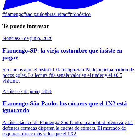
#
flamengo
#
sao paulo
#
brasileirao
#
pronóstico
Te puede interesar
Noticias
·
5 de junio, 2026
Flamengo-SP: la vieja costumbre que insiste en
pagar
Sin cuotas aún, el historial Flamengo-São Paulo anticipa partido de
pocos goles. La lectura fría señala valor en el under y el +0.5
visitante.
Análisis
·
3 de junio, 2026
Flamengo-São Paulo: los córners que el 1X2 está
ignorando
Análisis táctico de Flamengo-São Paulo: la amplitud ofensiva y las
defensas cerradas disparan la cuenta de córners. El mercado de
esquinas ofrece más valor que el 1X2.