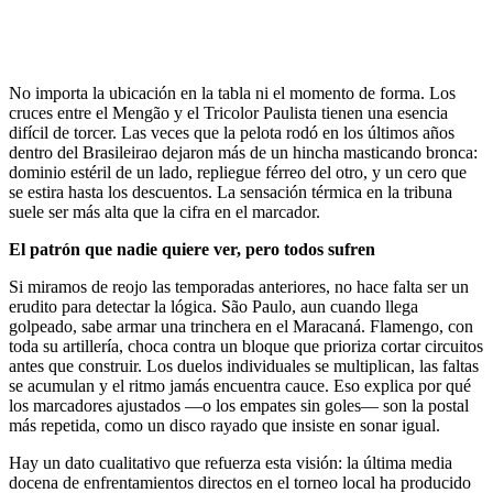
No importa la ubicación en la tabla ni el momento de forma. Los
cruces entre el Mengão y el Tricolor Paulista tienen una esencia
difícil de torcer. Las veces que la pelota rodó en los últimos años
dentro del Brasileirao dejaron más de un hincha masticando bronca:
dominio estéril de un lado, repliegue férreo del otro, y un cero que
se estira hasta los descuentos. La sensación térmica en la tribuna
suele ser más alta que la cifra en el marcador.
El patrón que nadie quiere ver, pero todos sufren
Si miramos de reojo las temporadas anteriores, no hace falta ser un
erudito para detectar la lógica. São Paulo, aun cuando llega
golpeado, sabe armar una trinchera en el Maracaná. Flamengo, con
toda su artillería, choca contra un bloque que prioriza cortar circuitos
antes que construir. Los duelos individuales se multiplican, las faltas
se acumulan y el ritmo jamás encuentra cauce. Eso explica por qué
los marcadores ajustados —o los empates sin goles— son la postal
más repetida, como un disco rayado que insiste en sonar igual.
Hay un dato cualitativo que refuerza esta visión: la última media
docena de enfrentamientos directos en el torneo local ha producido