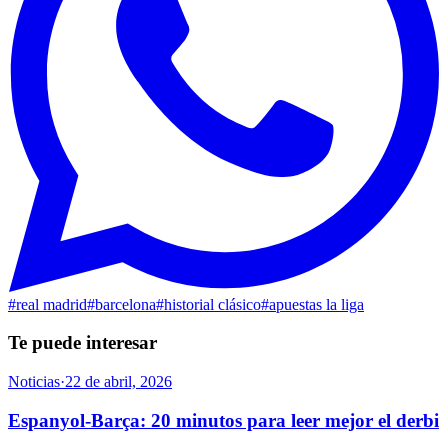
#
real madrid
#
barcelona
#
historial clásico
#
apuestas la liga
Te puede interesar
Noticias
·
22 de abril, 2026
Espanyol-Barça: 20 minutos para leer mejor el derbi