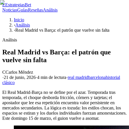
E
EstrategiasBet
Noticias
Guías
Reseñas
Análisis
Inicio
›
Análisis
›
Real Madrid vs Barça: el patrón que vuelve sin falta
Análisis
Real Madrid vs Barça: el patrón que
vuelve sin falta
C
Carlos Méndez
·
21 de junio, 2026
·
4 min
de lectura
·
real madrid
barcelona
historial
clásico
El Real Madrid-Barça no se define por el azar. Temporada tras
temporada, el choque desborda fricción, córners y tarjetas; el
apostador que lee esa repetición encuentra valor persistente en
mercados secundarios. La lógica es tozuda: los estilos chocan, los
espacios se estiran y los duelos individuales fuerzan amonestaciones.
Este domingo 15 de marzo, el guion vuelve a asomar.