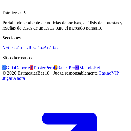
EstrategiasBet
Portal independiente de noticias deportivas, análisis de apuestas y
reseñas de casas de apuestas para el mercado peruano.
Secciones
Noticias
Guías
Reseñas
Análisis
Sitios hermanos
G
GuiaDeporte
T
TipsterPeru
B
BancaPro
M
MetodoBet
©
2026
EstrategiasBet
|
18+ Juega responsablemente
|
CasinoVIP
Jugar Ahora