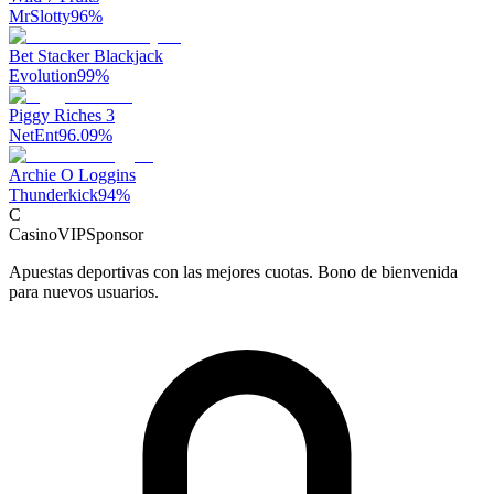
MrSlotty
96
%
Bet Stacker Blackjack
Evolution
99
%
Piggy Riches 3
NetEnt
96.09
%
Archie O Loggins
Thunderkick
94
%
C
CasinoVIP
Sponsor
Apuestas deportivas con las mejores cuotas. Bono de bienvenida
para nuevos usuarios.