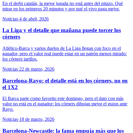
En el derbi catalán, la mejor jugada no está antes del pitazo. Qué
mirar en los primeros 20 minutos y por qué el vivo paga mejor.
Noticias
·
4 de abril, 2026
La Liga y el detalle que mañana puede torcer los
córners
Atlético-Barça y varios duelos de La Liga llegan con foco en el
ganador, pero el valor real puede estar en un patrón menos mirado:
los córners tardíos.
Noticias
·
22 de marzo, 2026
Barcelona-Rayo: el detalle está en los córners, no en
el 1X2
El Barça parte como favorito este domingo, pero el dato con más
valor no está en el ganador: los córners dibujan mejor el guion ante
Rayo.
Noticias
·
18 de marzo, 2026
Barcelona-Newcastle: la fama empuja más que los