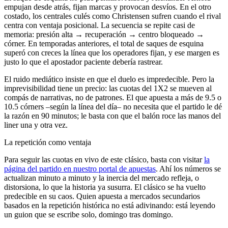
empujan desde atrás, fijan marcas y provocan desvíos. En el otro
costado, los centrales culés como Christensen sufren cuando el rival
centra con ventaja posicional. La secuencia se repite casi de
memoria: presión alta → recuperación → centro bloqueado →
córner. En temporadas anteriores, el total de saques de esquina
superó con creces la línea que los operadores fijan, y ese margen es
justo lo que el apostador paciente debería rastrear.
El ruido mediático insiste en que el duelo es impredecible. Pero la
imprevisibilidad tiene un precio: las cuotas del 1X2 se mueven al
compás de narrativas, no de patrones. El que apuesta a más de 9.5 o
10.5 córners –según la línea del día– no necesita que el partido le dé
la razón en 90 minutos; le basta con que el balón roce las manos del
liner una y otra vez.
La repetición como ventaja
Para seguir las cuotas en vivo de este clásico, basta con visitar
la
página del partido en nuestro portal de apuestas
. Ahí los números se
actualizan minuto a minuto y la inercia del mercado refleja, o
distorsiona, lo que la historia ya susurra. El clásico se ha vuelto
predecible en su caos. Quien apuesta a mercados secundarios
basados en la repetición histórica no está adivinando: está leyendo
un guion que se escribe solo, domingo tras domingo.