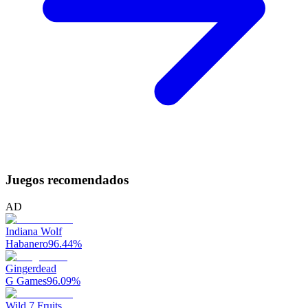
Juegos recomendados
AD
Indiana Wolf
Habanero
96.44
%
Gingerdead
G Games
96.09
%
Wild 7 Fruits