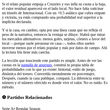
Si el relato popular empuja a Cruzeiro y eso infla su cuota a la baja,
el valor residual aparecerá en el lado local. No hace falta vaticinar
un triunfo de Internacional. Con un +0.5 asiático que cubra empate
y victoria, ya estás comprando una probabilidad real superior a la
implícita declarada.
Y si la casa, en cambio, opta por una línea cauta que no refleje el
peso de la narrativa, entonces la ventaja se diluye. Habrá que mirar
los mercados alternativos: menos goles, tarjetas, córners a favor del
local —porque suele presionar en casa—, todos ellos suelen
moverse menos por el relato popular y más por datos de campo. Ahí
la lectura fría tiene más cancha.
La lección que trasciende este partido es simple. Antes de ver las
cuotas en la
pantalla de apuestas
, construí tu propia tabla de
probabilidades con lo que ya existe: historial, estilo de juego,
dinámica del torneo. Convertila mentalmente en porcentajes.
Después, cuando la casa publique, compará. La diferencia entre tu
número y el número ofrecido es donde vive el valor. No es ruido. Es
método.
⚽ Partidos Relacionados
Serie A
•
Regular Season