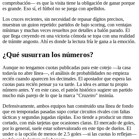
comprobación— es que la visita tiene la obligación de ganar porque
es grande. Eso sí, el fútbol no se juega con apellidos.
Los cruces recientes, sin necesidad de repasar dígitos precisos,
muestran un guion repetido: partidos de bajo scoring, con ventajas
mínimas y muchas veces resueltos por detalles a balón parado. El
que llega creyendo en una victoria cómoda se topa con una realidad
de trámite angosto. Ahí es donde la lectura fría le gana a la emoción.
¿Qué susurran los números?
Aunque no tengamos cuotas publicadas para este cotejo —la casa
todavía no abre línea—, el análisis de probabilidades no empieza
recién cuando aparecen los decimales. El apostador que espera las
cuotas para recién pensar ya va tarde. La idea es armar tu propio
número antes. Y en este caso, el patrón histórico sugiere un partido
mucho más parejo de lo que la marca "Cruzeiro" insinúa.
Defensivamente, ambos equipos han construido una línea de fondo
que en temporadas pasadas supo cortar circuitos rivales con faltas
tácticas y segundas jugadas rápidas. Eso tiende a producir un ritmo
cortado, con más tarjetas que ocasiones claras. El mercado de goles,
por lo general, suele estar sobrevalorado en este tipo de duelos. El
under o la opción de menos de 2.5 goles —si las cuotas lo reflejan—