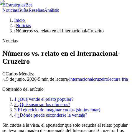
E
EstrategiasBet
Noticias
Guías
Reseñas
Análisis
Inicio
›
Noticias
›
Números vs. relato en el Internacional-Cruzeiro
Noticias
Números vs. relato en el Internacional-
Cruzeiro
C
Carlos Méndez
·
15 de junio, 2026
·
5 min
de lectura
·
internacional
cruzeiro
lectura fria
Contenido del artículo
1.
¿Qué vende el relato popular?
2.
¿Qué susurran los números?
3.
El ejercicio de imaginar cuotas (sin inventar)
4.
¿Dónde puede esconderse la ventaja?
Sin cuotas a la vista, el apostador que solo escucha el relato popular
se lleva una imagen distorsionada del Internacional-Cruzeiro. Los