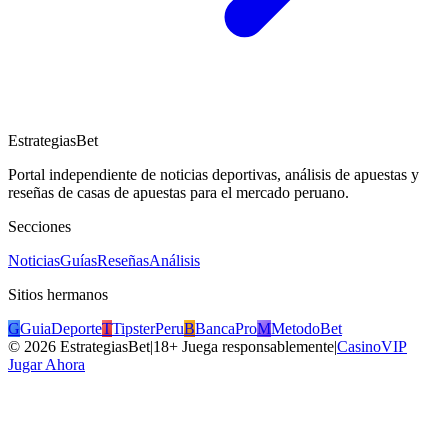
EstrategiasBet
Portal independiente de noticias deportivas, análisis de apuestas y
reseñas de casas de apuestas para el mercado peruano.
Secciones
Noticias
Guías
Reseñas
Análisis
Sitios hermanos
G
GuiaDeporte
T
TipsterPeru
B
BancaPro
M
MetodoBet
©
2026
EstrategiasBet
|
18+ Juega responsablemente
|
CasinoVIP
Jugar Ahora