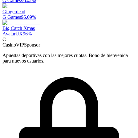
G Games
96.41
%
Gingerdead
G Games
96.09
%
Big Catch Xmas
AvatarUX
96
%
C
CasinoVIP
Sponsor
Apuestas deportivas con las mejores cuotas. Bono de bienvenida
para nuevos usuarios.