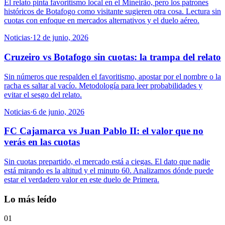
El relato pinta favoritismo local en el Mineirão, pero los patrones
históricos de Botafogo como visitante sugieren otra cosa. Lectura sin
cuotas con enfoque en mercados alternativos y el duelo aéreo.
Noticias
·
12 de junio, 2026
Cruzeiro vs Botafogo sin cuotas: la trampa del relato
Sin números que respalden el favoritismo, apostar por el nombre o la
racha es saltar al vacío. Metodología para leer probabilidades y
evitar el sesgo del relato.
Noticias
·
6 de junio, 2026
FC Cajamarca vs Juan Pablo II: el valor que no
verás en las cuotas
Sin cuotas prepartido, el mercado está a ciegas. El dato que nadie
está mirando es la altitud y el minuto 60. Analizamos dónde puede
estar el verdadero valor en este duelo de Primera.
Lo más leído
01