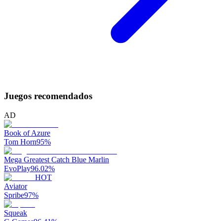
Juegos recomendados
AD
Book of Azure
Tom Horn
95
%
Mega Greatest Catch Blue Marlin
EvoPlay
96.02
%
HOT
Aviator
Spribe
97
%
Squeak